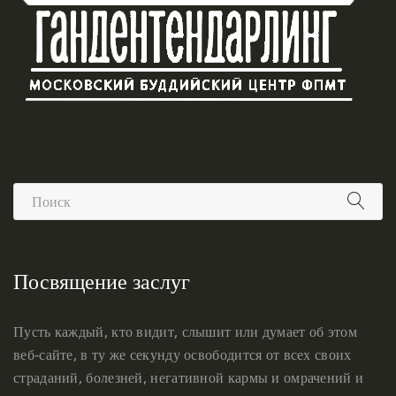
Посвящение заслуг
Пусть каждый, кто видит, слышит или думает об этом
веб-сайте, в ту же секунду освободится от всех своих
страданий, болезней, негативной кармы и омрачений и