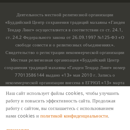
Деятельность местной религиозной организации
«Буддийский Центр сохранения традиций махаяны «Ганден
Тендар Линг» осуществляется в соответствии со ст. 24.1,
ст. 24.2 Федерального закона от 26.09.1997 №125-ФЗ «О
свободе совести и о религиозных объединениях».
Свидетельство о регистрации некоммерческой организации
Местная религиозная организация «Буддийский Центр
сохранения традиций махаяны «Ганден Тендар Линг» номер
77013586144 выдано «13» мая 2010 г. Запись о
некоммерческой организации внесена в ЕГРЮЛ «13» марта
2010 г. за основным государственным регистрационным
Наш сайт использует файлы cookies, чтобы улучшить
номером 1107799015708.
работу и повысить эффективность сайта. Продолжая
Ганден Тендар Линг © 2020 Все права защищены
работу с сайтом, вы соглашаетесь с использованием
Наш адрес : г. Москва, Нахимовский проспект, 32. Этаж
нами cookies и
политикой конфиденциальности
.
10, каб.1023,