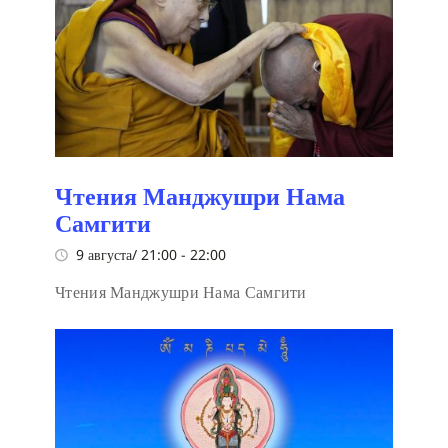
Чтения Манджушри Нама
Самгити
9 августа/ 21:00
-
22:00
Чтения Манджушри Нама Самгити