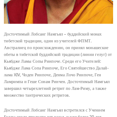
Досточтимый Лобсанг Намгьял – буддийский монах
тибетской традиции, один из учителей ФПМТ.
Австралиец по происхождению, он принял монашеские
обеты в тибетской буддийской традиции (линии гелуг) от
Кьябдже Ламы Сопы Ринпоче. Среди его Учителей:
Кьябдже Лама Сопа Ринпоче, Его Святейшество Далай-
лама XIV, Чоден Ринпоче, Денма Лочо Ринпоче, Ген
Ламримпа и Геше Сонам Ринчен. Досточтимый Намгьял
завершил четырехлетний ретрит по Лам-Риму, а также
множество тантрических ретритов.
Досточтимый Лобсанг Намгьял встретился с Учением
Будды около тридцати лет назад, и уже более 20 лет