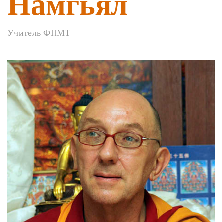
Намгьял
Учитель ФПМТ