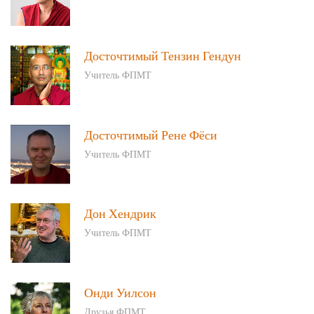
Досточтимый Тензин Гендун
Учитель ФПМТ
Досточтимый Рене Фёси
Учитель ФПМТ
Дон Хендрик
Учитель ФПМТ
Онди Уилсон
Друзья ФПМТ