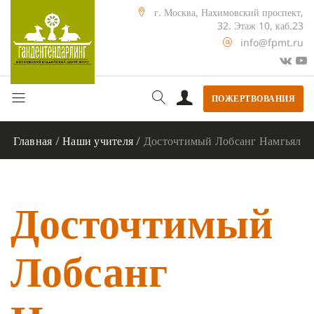
г. Москва, Нахимовский проспект,
32. Этаж 10, каб.23
info@fpmt.ru
ПОЖЕРТВОВАНИЯ
Главная
/
Наши учителя
/
Досточтимый Лобсанг Намгьял
Досточтимый
Лобсанг