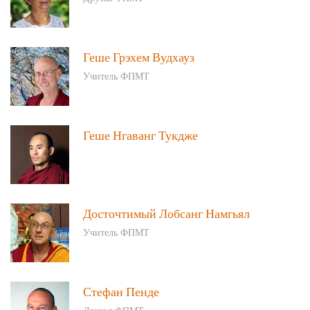
Геше Грэхем Вудхауз
Учитель ФПМТ
Геше Нгаванг Тукдже
Досточтимый Лобсанг Намгьял
Учитель ФПМТ
Стефан Пенде