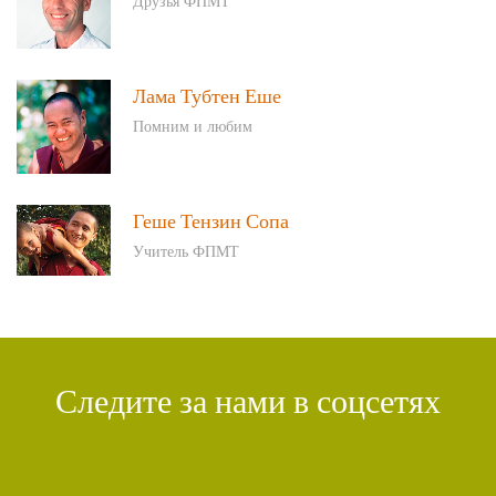
Друзья ФПМТ
Лама Тубтен Еше
Помним и любим
Геше Тензин Сопа
Учитель ФПМТ
Следите за нами в соцсетях