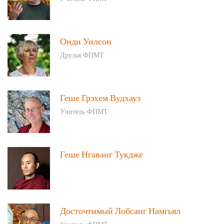
Онди Уилсон
Друзья ФПМТ
Геше Грэхем Вудхауз
Учитель ФПМТ
Геше Нгаванг Тукдже
Досточтимый Лобсанг Намгьял