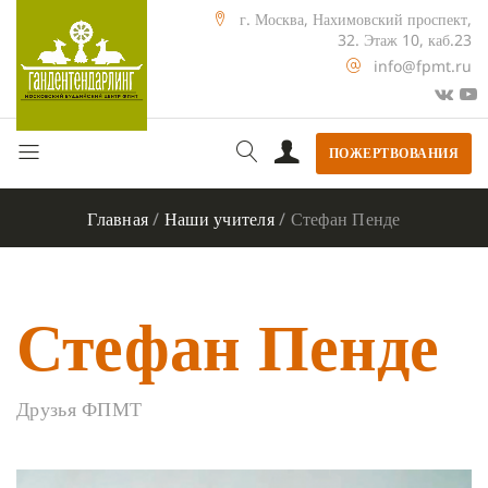
г. Москва, Нахимовский проспект,
32. Этаж 10, каб.23
info@fpmt.ru
ПОЖЕРТВОВАНИЯ
Главная
/
Наши учителя
/
Стефан Пенде
Стефан Пенде
Друзья ФПМТ