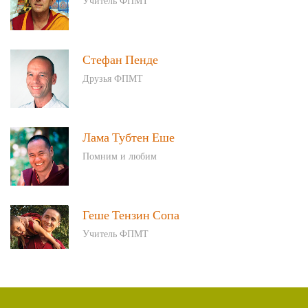
Учитель ФПМТ
Стефан Пенде
Друзья ФПМТ
Лама Тубтен Еше
Помним и любим
Геше Тензин Сопа
Учитель ФПМТ