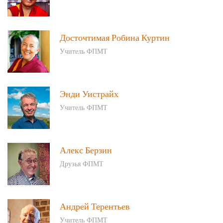
Досточтимая Робина Куртин
Учитель ФПМТ
Энди Уистрайх
Учитель ФПМТ
Алекс Берзин
Друзья ФПМТ
Андрей Терентьев
Учитель ФПМТ