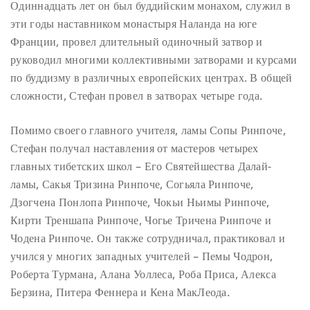
Одиннадцать лет он был буддийским монахом, служил в
эти годы наставником монастыря Наланда на юге
Франции, провел длительный одиночный затвор и
руководил многими коллективными затворами и курсами
по буддизму в различных европейских центрах. В общей
сложности, Стефан провел в затворах четыре года.
Помимо своего главного учителя, ламы Сопы Ринпоче,
Стефан получал наставления от мастеров четырех
главных тибетских школ – Его Святейшества Далай-
ламы, Сакья Тризина Ринпоче, Согьяла Ринпоче,
Дзогчена Понлопа Ринпоче, Чокьи Ньимы Ринпоче,
Кирти Треншапа Ринпоче, Чогье Тричена Ринпоче и
Чодена Ринпоче. Он также сотрудничал, практиковал и
учился у многих западных учителей – Пемы Чодрон,
Роберта Турмана, Алана Уоллеса, Роба Приса, Алекса
Берзина, Питера Феннера и Кена МакЛеода.