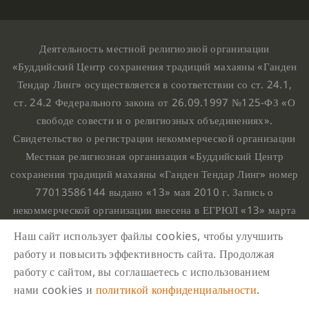
Деятельность местной религиозной организации
«Буддийский Центр сохранения традиций махаяны «Ганден
Тендар Линг» осуществляется в соответствии со ст. 24.1,
ст. 24.2 Федерального закона от 26.09.1997 №125-ФЗ «О
свободе совести и о религиозных объединениях».
Свидетельство о регистрации некоммерческой организации
Местная религиозная организация «Буддийский Центр
сохранения традиций махаяны «Ганден Тендар Линг» номер
77013586144 выдано «13» мая 2010 г. Запись о
некоммерческой организации внесена в ЕГРЮЛ «13» марта
2010 г. за основным государственным регистрационным
Наш сайт использует файлы cookies, чтобы улучшить
номером 1107799015708.
работу и повысить эффективность сайта. Продолжая
Ганден Тендар Линг © 2020 Все права защищены
работу с сайтом, вы соглашаетесь с использованием
Наш адрес : г. Москва, Нахимовский проспект, 32. Этаж
нами cookies и
политикой конфиденциальности
.
10, каб.1023,