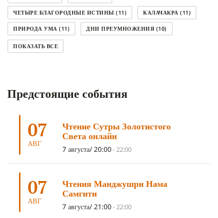
ЧЕТЫРЕ БЛАГОРОДНЫЕ ИСТИНЫ
(11)
КАЛАЧАКРА
(11)
ПРИРОДА УМА
(11)
ДНИ ПРЕУМНОЖЕНИЯ
(10)
СОВЕТ
(10)
НЁНДРО
(8)
САНСАРА
(8)
ПОКАЗАТЬ ВСЕ
ДНИ ЧУДЕС
(8)
СТРАДАНИЕ
(7)
КОРОНАВИРУС COVID-19
(7)
ЛОСАР
(7)
Предстоящие события
АНАЛИТИЧЕСКАЯ МЕДИТАЦИЯ
(7)
КАК МЕДИТИРОВАТЬ
(6)
ЦА-ЦА
(6)
ДХАРМА
(6)
ДОСТ. САНГЬЕ КХАНДРО
(6)
07
Чтение Сутры Золотистого
ТРИ ОСНОВЫ ПУТИ
(5)
ЛХАБАБ ДУЧЕН
(5)
Света онлайн
ОЧИСТИТЕЛЬНЫЕ ПРАКТИКИ
(5)
САМ СЕБЕ ПСИХОЛОГ
(5)
АВГ
7 августа/ 20:00
-
22:00
УМ И ЕГО ПОТЕНЦИАЛ
(4)
САДХАНА
(4)
ОТРЕЧЕНИЕ
(4)
ВОСЕМЬ ОБЕТОВ
(4)
07
Чтения Манджушри Нама
ПОДНОШЕНИЯ
(4)
ВОСЕМЬ СТРОФ
(4)
Самгити
АВГ
ГАНДЕН ЛХАГЬЯМА
(3)
РАВНОСТНОСТЬ
(3)
7 августа/ 21:00
-
22:00