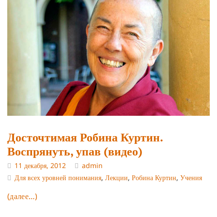
Досточтимая Робина Куртин.
Воспрянуть, упав (видео)
11 декабря, 2012
admin
Для всех уровней понимания
,
Лекции
,
Робина Куртин
,
Учения
(далее…)