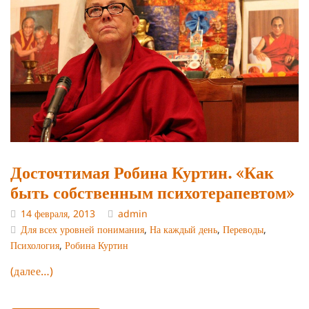
Досточтимая Робина Куртин. «Как
быть собственным психотерапевтом»
14 февраля, 2013
admin
Для всех уровней понимания
,
На каждый день
,
Переводы
,
Психология
,
Робина Куртин
(далее…)