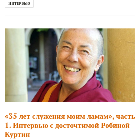
ИНТЕРВЬЮ
«35 лет служения моим ламам», часть
1. Интервью с досточтимой Робиной
Куртин