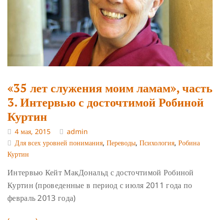
«35 лет служения моим ламам», часть
3. Интервью с досточтимой Робиной
Куртин
4 мая, 2015
admin
Для всех уровней понимания
,
Переводы
,
Психология
,
Робина
Куртин
Интервью Кейт МакДональд с досточтимой Робиной
Куртин (проведенные в период с июля 2011 года по
февраль 2013 года)