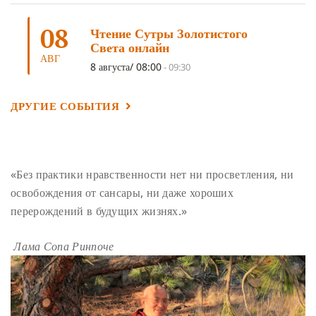
ШАМАТХА
(3)
НИРВАНА
(3)
СХЕМЫ ЛАМРИМА
(3)
08
ТРЕНИРОВКА УМА
(3)
МОНАШЕСТВО
(3)
Чтение Сутры Золотистого
Света онлайн
ПРЕДВАРИТЕЛЬНЫЕ ПРАКТИКИ
(3)
МУДРОСТЬ
(3)
АВГ
8 августа/ 08:00
-
09:30
ЧОКОР ДЮЧЕН
(3)
ПОСВЯЩЕНИЕ
(2)
ГНЕВ
(2)
ПРОСТИРАНИЯ
(2)
ДАГРИ РИНПОЧЕ
(2)
ДРУГИЕ СОБЫТИЯ
ГРУППОВАЯ ПРАКТИКА
(2)
ДЕПРЕССИЯ
(2)
СОСТРАДАНИЕ
(2)
СИНГХАНАДА
(2)
ДВЕНАДЦАТЬ ЗВЕНЬЕВ ВЗАИМОЗАВИСИМОГО
«Без практики нравственности нет ни просветления, ни
ПРОИСХОЖДЕНИЯ
(2)
освобождения от сансары, ни даже хороших
ПАМЯТКА
(2)
ПРАДЖНЯПАРАМИТА
(2)
перерождений в будущих жизнях.»
СУТРА СЕРДЦА
(2)
САНГХА
(2)
Лама Сопа Ринпоче
ЧЕТЫРЕ БЕЗМЕРНЫХ
(2)
ТЕРПЕНИЕ
(2)
ЯНГСИ РИНПОЧЕ
(2)
ТИБЕТ
(2)
ЛАМА ЧОПА
(2)
КОПАН
(2)
СУТРА ЗОЛОТИСТОГО СВЕТА
(2)