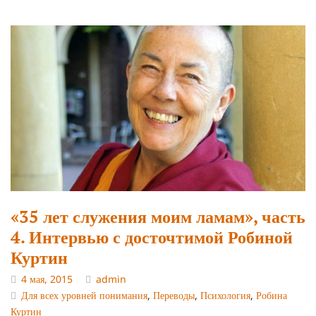
«35 лет служения моим ламам», часть
4. Интервью с досточтимой Робиной
Куртин
4 мая, 2015
admin
Для всех уровней понимания
,
Переводы
,
Психология
,
Робина
Куртин