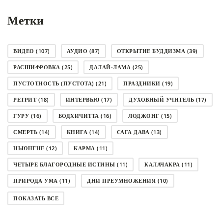
Метки
ВИДЕО
(107)
АУДИО
(87)
ОТКРЫТИЕ БУДДИЗМА
(39)
РАСШИФРОВКА
(25)
ДАЛАЙ-ЛАМА
(25)
ПУСТОТНОСТЬ (ПУСТОТА)
(21)
ПРАЗДНИКИ
(19)
РЕТРИТ
(18)
ИНТЕРВЬЮ
(17)
ДУХОВНЫЙ УЧИТЕЛЬ
(17)
ГУРУ
(16)
БОДХИЧИТТА
(16)
ЛОДЖОНГ
(15)
СМЕРТЬ
(14)
КНИГА
(14)
САГА ДАВА
(13)
НЬЮНГНЕ
(12)
КАРМА
(11)
ЧЕТЫРЕ БЛАГОРОДНЫЕ ИСТИНЫ
(11)
КАЛАЧАКРА
(11)
ПРИРОДА УМА
(11)
ДНИ ПРЕУМНОЖЕНИЯ
(10)
СОВЕТ
(10)
НЁНДРО
(8)
САНСАРА
(8)
ПОКАЗАТЬ ВСЕ
ДНИ ЧУДЕС
(8)
СТРАДАНИЕ
(7)