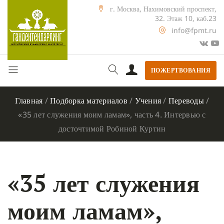
г. Москва, Нахимовский проспект,
32. Этаж 10, каб.23
info@fpmt.ru
ПОЖЕРТВОВАНИЯ
Главная
/
Подборка материалов
/
Учения
/
Переводы
/
«35 лет служения моим ламам», часть 4. Интервью с
досточтимой Робиной Куртин
«35 лет служения
моим ламам»,