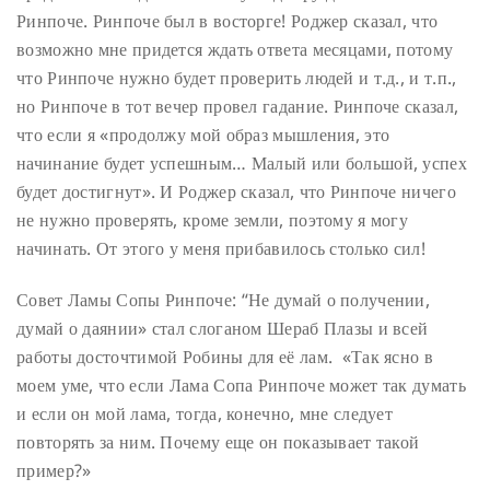
Ринпоче. Ринпоче был в восторге! Роджер сказал, что
возможно мне придется ждать ответа месяцами, потому
что Ринпоче нужно будет проверить людей и т.д., и т.п.,
но Ринпоче в тот вечер провел гадание. Ринпоче сказал,
что если я «продолжу мой образ мышления, это
начинание будет успешным… Малый или большой, успех
будет достигнут». И Роджер сказал, что Ринпоче ничего
не нужно проверять, кроме земли, поэтому я могу
начинать. От этого у меня прибавилось столько сил!
Совет Ламы Сопы Ринпоче: “Не думай о получении,
думай о даянии» стал слоганом Шераб Плазы и всей
работы досточтимой Робины для её лам. «Так ясно в
моем уме, что если Лама Сопа Ринпоче может так думать
и если он мой лама, тогда, конечно, мне следует
повторять за ним. Почему еще он показывает такой
пример?»