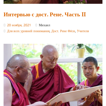
Интервью с дост. Рене. Часть II
20 ноября, 2021
Михаил
Для всех уровней понимания
,
Дост. Рене Фёси
,
Учителя