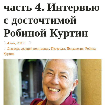
часть 4. Интервью
с досточтимой
Робиной Куртин
4 мая, 2015
Для всех уровней понимания
,
Переводы
,
Психология
,
Робина
Куртин