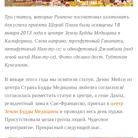
Три статуи, которые Ринпоче посоветовал изготовить
для успеха проекта Шераб Плаза были освящены 18
января 2013 года в центре Земли Будды Медицины в
Калифорнии. Слева направо: трехфутовый Ганапати,
пятифутовый Нам-ту-се; и однофутовый Джамбала (под
левой ногой Нам-ту-се). Фото сделано дост. Тубтеном
Кунсангом.
В январе этого года мы освятили статуи. Денис Мейси из
центра Страна Будды Медицины любезно согласился/
согласилась разместить статуи в центре, а геше Дакпа,
резидентный лама в Сан-Франциско, приехал в
центр
Земли Будды Медицины
и проводил весь день пуджи.
Присутствовала целая группа людей. Чудесное
мероприятие. Прекрасный следующий шаг.