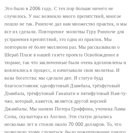
Это было в 2006 году. С тех пор больше ничего не
случилось. У нас возникло много препятствий, многое
пошло не так. Ринпоче дал нам множество практик, и мы
все их сделали. Повторение молитвы Гуру Ринпоче для
устранения препятствий, это одна из практик. Мы
повторили её более миллиона раз. Мы рассказывали о
Шераб Плазе в нашей газете проекта Освобождение в
тюрьме, так что заключенные были очень вдохновлены и
вовлеклись в процесс, и начитывали свои молитвы. И
вазы богатства: мы сделали две. И статуи будд
благосостояния: однофутовый Дзамбала, трёхфутовый
Дзамбала, трёхфутовый Ганапати и пятифутовый Нам-ту-
чже, который, кажется, является другой версией
Джамбалы. Мы наняли Питера Гриффина, ученика Ламы
Сопы, скульптора из Англии. Эти статуи делались
несколько лет и стоили около 70 000 долларов. То, что
позволило этому случиться, было пожертвование одного