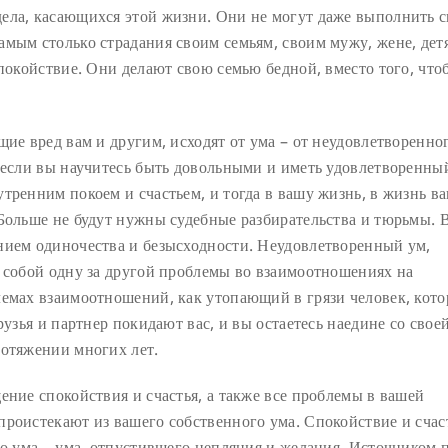
ела, касающихся этой жизни. Они не могут даже выполнить 
мым столько страдания своим семьям, своим мужу, жене, дет
спокойствие. Они делают свою семью бедной, вместо того, что
ие вред вам и другим, исходят от ума – от неудовлетворенног
 если вы научитесь быть довольными и иметь удовлетворенны
тренним покоем и счастьем, и тогда в вашу жизнь, в жизнь в
 Больше не будут нужны судебные разбирательства и тюрьмы. 
нием одиночества и безысходности. Неудовлетворенный ум,
а собой одну за другой проблемы во взаимоотношениях на
лемах взаимоотношений, как утопающий в грязи человек, кот
рузья и партнер покидают вас, и вы остаетесь наедине со свое
ротяжении многих лет.
ение спокойствия и счастья, а также все проблемы в вашей
проистекают из вашего собственного ума. Спокойствие и счас
го ума – ума, отпустившего цепляния и желания. Источником 