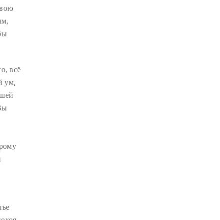
СУТРА ЗОЛОТИСТОГО СВЕТА
(2)
свою
ЧАКРАСАМВАРА
(2)
ям,
бы
ПРИРОДА БУДДЫ
(2)
КОНФЛИКТ
(2)
ДНИ БУДДЫ
(2)
о, всё
й ум,
НРАВСТВЕННОСТЬ
(2)
ашей
УТРЕННИЕ ПРАКТИКИ
(2)
Вы
АМИТАЮС
(2)
РАССТАВАНИЕ С ЧЕТЫРЬМЯ
ПРИВЯЗАННОСТЯМИ
(2)
орому
СЕНГХЕ ДРА
(2)
й
ВЗАИМОЗАВИСИМОСТЬ
(2)
ПРАКТИКА СОРАДОВАНИЯ
(2)
РЕЛИГИЯ
(1)
АТИША
(1)
тье
покоя
ДЕНЬ ЧУДЕС
(1)
ИТОГИ
(1)