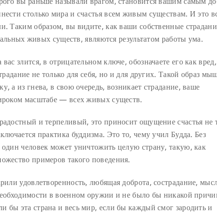
орого вы раньше называли врагом, становится вашим самым д
нести столько мира и счастья всем живым существам. И это в
и. Таким образом, вы видите, как ваши собственные страдани
остальных живых существ, являются результатом работы ума.
вас злится, в отрицательном ключе, обозначаете его как вред,
страдание не только для себя, но и для других. Такой образ мы
, а из гнева, в свою очередь, возникает страдание, ваше
широком масштабе — всех живых существ.
 радостный и терпеливый, это приносит ощущение счастья не 
ключается практика буддизма. Это то, чему учил Будда. Без
 один человек может уничтожить целую страну, такую, как
ножество примеров такого поведения.
арили удовлетворенность, любящая доброта, сострадание, мыс
 необходимости в военном оружии и не было бы никакой прич
 бы эта страна и весь мир, если бы каждый смог зародить и