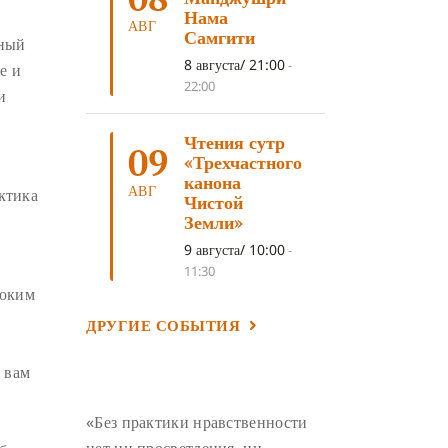
ЛОСАР
(7)
Нама
АВГ
Самгити
вный
АНАЛИТИЧЕСКАЯ МЕДИТАЦИЯ
(7)
8 августа/ 21:00
-
е и
КАК МЕДИТИРОВАТЬ
(6)
22:00
и
ЦА-ЦА
(6)
ДХАРМА
(6)
Чтения сутр
ДОСТ. САНГЬЕ КХАНДРО
(6)
09
«Трехчастного
ТРИ ОСНОВЫ ПУТИ
(5)
канона
АВГ
актика
Чистой
ЛХАБАБ ДУЧЕН
(5)
Земли»
ОЧИСТИТЕЛЬНЫЕ ПРАКТИКИ
(5)
9 августа/ 10:00
-
11:30
САМ СЕБЕ ПСИХОЛОГ
(5)
боким
УМ И ЕГО ПОТЕНЦИАЛ
(4)
ДРУГИЕ СОБЫТИЯ
САДХАНА
(4)
ОТРЕЧЕНИЕ
(4)
 вам
ВОСЕМЬ ОБЕТОВ
(4)
ПОДНОШЕНИЯ
(4)
«Без практики нравственности
ВОСЕМЬ СТРОФ
(4)