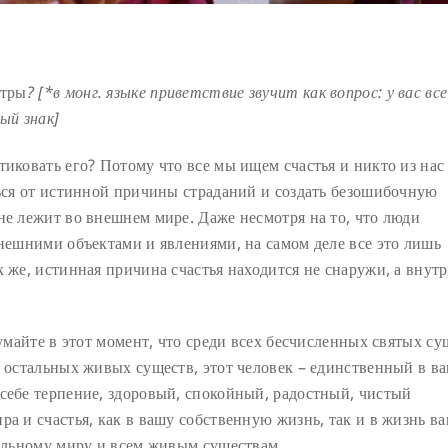
стры
? [*в монг. языке приветствие звучит как вопрос: у вас все
ый знак]
тиковать его? Потому что все мы ищем счастья и никто из нас
ться от истинной причины страданий и создать безошибочную
не лежит во внешнем мире. Даже несмотря на то, что люди
внешними объектами и явлениями, на самом деле все это лишь
к же, истинная причина счастья находится не снаружи, а внут
думайте в этот момент, что среди всех бесчисленных святых су
х остальных живых существ, этот человек – единственный в в
 себе терпение, здоровый, спокойный, радостный, чистый
ра и счастья, как в вашу собственную жизнь, так и в жизнь в
тальному миру и всем живым существам.