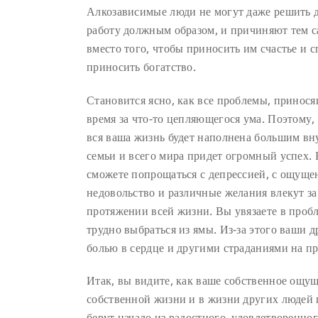
Алкозависимые люди не могут даже решить д
работу должным образом, и причиняют тем са
вместо того, чтобы приносить им счастье и 
приносить богатство.
Становится ясно, как все проблемы, приносящ
время за что-то цепляющегося ума. Поэтому,
вся ваша жизнь будет наполнена большим вну
семьи и всего мира придет огромный успех.
сможете попрощаться с депрессией, с ощуще
недовольство и различные желания влекут з
протяжении всей жизни. Вы увязаете в проб
трудно выбраться из ямы. Из-за этого ваши д
болью в сердце и другими страданиями на п
Итак, вы видите, как ваше собственное ощущ
собственной жизни и в жизни других людей 
берут начало из радостного, удовлетворенно