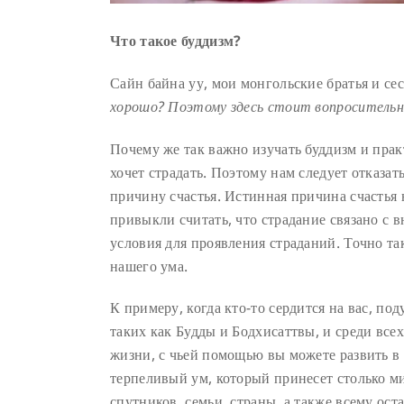
Что такое буддизм?
Сайн байна уу, мои монгольские братья и се
хорошо? Поэтому здесь стоит вопросительн
Почему же так важно изучать буддизм и прак
хочет страдать. Поэтому нам следует отказа
причину счастья. Истинная причина счастья 
привыкли считать, что страдание связано с 
условия для проявления страданий. Точно та
нашего ума.
К примеру, когда кто-то сердится на вас, по
таких как Будды и Бодхисаттвы, и среди все
жизни, с чьей помощью вы можете развить в
терпеливый ум, который принесет столько ми
спутников, семьи, страны, а также всему ос