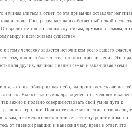
о начиная злиться в ответ, то эта привычка оставляет негати
ова и снова. Гнев разрушает ваш собственный покой и счасть
 Он вредит не только вашим спутникам, друзьям и семьям, но 
всему миру и всем живым существам.
 к этому человеку является источником всего вашего счастья
о счастья, полного блаженства, полного просветления. Эта пр
стья для других, начиная с вашей семьи и заканчивая всеми
ения, которые обширны как небо, вы проникаетесь очень глу
ся на вас. Вы осознаёте, как драгоценен этот человек в вашей
, так важно и полезно совершенствовать свой ум на пути к
и, развивая терпение. Положительное мышление, позволяющее
ию к вам, незамедлительно принесет вам внутренний покой и
есь от гневной реакции и нанесения ему вреда в ответ, это