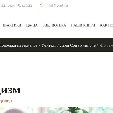
 32. Этаж 10, каб.23
info@fpmt.ru
ПРАКТИКИ
ЦА-ЦА
БИБЛИОТЕКА
НАШИ КНИГИ
КАК П
Подборка материалов
/
Учителя
/
Лама Сопа Ринпоче
/
Что так
дизм
ереводы