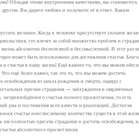
 ума! Обладая этими внутренними качествами, вы становитесь
 другом. Вы дарите любовь и получаете её в ответ. Каким
пустить желание. Когда в человеке присутствует сильное жела
довольствия, это влечет за собой множество проблем и страда
 жизнь абсолютно бесполезной и бессмысленной. В этот раз 
торое может быть использовано для достижения счастья. Благо
 и счастья в нашу жизнь! Ещё важнее то, что мы можем обесп
 Что ещё более важно, так это то, что мы можем достичь
го освобождения из цикла рождения и смерти, наряду с
х остальных причин страдания — заблуждения и омрачённых
 непревзойдённого счастья полного просветления, то есть
й ума и постижения всех качеств и реализаций. Достигая
инося счастье неисчислимому количеству существ в этой жизн
 им полностью пресечь страдания и достичь освобождения, и,
счастья абсолютного просветления.