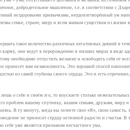
ренное, добродетельное мышление, т.е. в соответствии с Дхар
ненный нездоровыми привычками, неудовлетворённый ум нап
емы семье, стране, миру и всем живым существам из жизни 
ершать такое количество различных негативных деяний в теч
ую карму, они ведут к перерождению в низших мирах в виде ад
тому необходимо отпустить желание и освободить себя от все
ие принесет вам независимость. Это хороший способ наполнит
остью из самой глубины своего сердца. Это и есть отречение,
 лишь о себе и своём эго, то впускаете столько нежелательных
ого проблем вашему спутнику, вашим семьям, друзьям, миру и
изнь. В ту минуту, когда вы лелеете свое «Я», свою самость, 
поведение не приносит сердцу истинной радости и счастья. В 
 по себе уже является признаком несчастного ума.