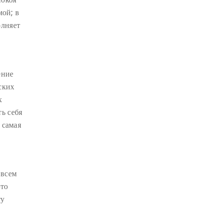
мой; в
КРИЗИС
(1)
олняет
УДОВОЛЬСТВИЕ
(1)
в
СУТРА ВАДЖРНОГО ОТСЕЧЕНИЯ
(1)
ТХАНГТОНГ ГЬЯЛПО
(1)
ение
ских
ТОНГЛЕН
(1)
х
ГЕШЕ ТЕНЗИН СОПА
(1)
ь себя
БОЛЬ
(1)
МИЛАРЕПА
(1)
 самая
КИРТИ ЦЕНШАБ РИНПОЧЕ
(1)
ДВОЙНАЯ СУТРА
(1)
СТИХИЙНЫЕ БЕДСТВИЯ
(1)
 всем
это
ту