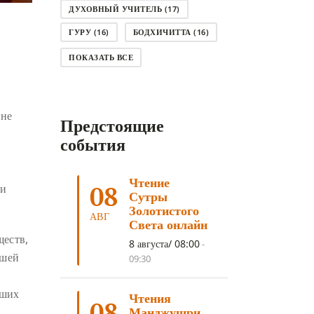
ДУХОВНЫЙ УЧИТЕЛЬ
(17)
ГУРУ
(16)
БОДХИЧИТТА
(16)
ЛОДЖОНГ
(15)
СМЕРТЬ
(14)
ПОКАЗАТЬ ВСЕ
КНИГА
(14)
САГА ДАВА
(13)
НЬЮНГНЕ
(12)
КАРМА
(11)
 не
Предстоящие
ЧЕТЫРЕ БЛАГОРОДНЫЕ ИСТИНЫ
(11)
события
КАЛАЧАКРА
(11)
Чтение
ПРИРОДА УМА
(11)
08
ри
Сутры
ДНИ ПРЕУМНОЖЕНИЯ
(10)
Золотистого
АВГ
Света онлайн
СОВЕТ
(10)
НЁНДРО
(8)
ществ,
8 августа/ 08:00
-
САНСАРА
(8)
ДНИ ЧУДЕС
(8)
ашей
09:30
СТРАДАНИЕ
(7)
аших
Чтения
КОРОНАВИРУС COVID-19
(7)
08
Манджушри