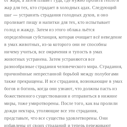
от жара, а затем плывёт туда, где нужно пролить тепло и
жар для тех, кто страдает в холодных адах. Следующий
шаг — устранить страдания голодных духов, и оно
проливает пищу и напитки для тех, кто испытывает
голод и жажду. Затем из этого облака льётся
определённая субстанция, которая очищает всё неведение
в умах животных, из-за которого они не способны
ничему учиться, все омрачения и тупость в умах
животных устранена. Затем устраняются все
разнообразные страдания человеческого мира. Страдания,
причинённые непрестанной борьбой между полубогами
также прекращены. И все страдания, возникающие в умах
богов и богинь, когда они узнают, что должны пасть из
божественного существования и отправиться в нижние
миры, тоже умиротворены. После того, как вы пролили
дожди нектара, утоляющие все эти страдания,
представьте, что все существа удовлетворены. Они
избавлены от своих страданий и теперь переживают