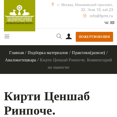
г. Москва, Нахимовский проспект,
32. Этаж 10, каб.23
info@fpmt.ru
ПОЖЕРТВОВАНИЯ
Главная
/
Подборка материалов
/
Практики(разное)
/
Авалокитешвара
/
Кирти Ценшаб Ринпоче. Комментарий
на ньюнгне
Кирти Ценшаб
Ринпоче.