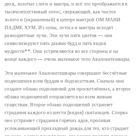
диск, золотые слоги и мантра, и всё это преображается в
тысячелепестковый лотос, сверкающий, как чистое
золото и (украшенный) в центре мантрой ОМ МАНИ
ПАДМЕ ХУМ. Из луны, лотоса и мантры исходят
разноцветные лучи. Эти лучи пяти цветов — они
символизируют пять дхьяни-будд и пять видов
мудрости**. Они устремляются во все стороны и на
конце каждого — очень маленькое тело Авалокитешвары.
Эти маленькие Авалокитешвары совершают бессчётные
подношения всем буддам и бодхисаттвам. Сначала они
создают облако подношений для просветлённых, а второе
облако подношений отправляется ко всем живым
существам. Второе облако подношений устраняет
страдания каждого из шести [видов] скитальцев. Сперва
оно устраняет страдания горячих адов, проливая
успокаивающий прохладный дождь для тех, кто страдает