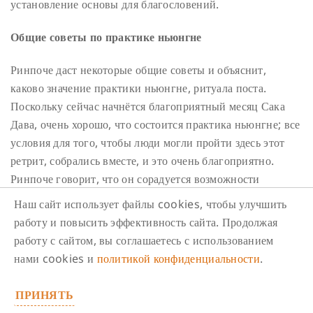
установление основы для благословений.
Общие советы по практике ньюнгне
Ринпоче даст некоторые общие советы и объяснит,
каково значение практики ньюнгне, ритуала поста.
Поскольку сейчас начнётся благоприятный месяц Сака
Дава, очень хорошо, что состоится практика ньюнгне; все
условия для того, чтобы люди могли пройти здесь этот
ретрит, собрались вместе, и это очень благоприятно.
Ринпоче говорит, что он сорадуется возможности
выполнить эту практику и тому, как это благоприятно.
Наш сайт использует файлы cookies, чтобы улучшить
работу и повысить эффективность сайта. Продолжая
Приступая к ньюнгне, вы совершенно точно должны
работу с сайтом, вы соглашаетесь с использованием
быть готовы к определённым страданиям. Страдания
нами cookies и
политикой конфиденциальности
.
могут быть физическими, речевыми и умственными.
Будут дни, когда вам нельзя будет говорить, и
ПРИНЯТЬ
воздержание от разговоров считается речевым