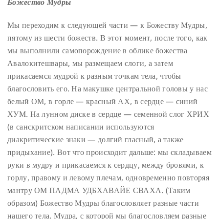
Божество Мудры
Мы переходим к следующей части — к Божеству Мудры,
пятому из шести божеств. В этот момент, после того, как
мы выполнили самопорождение в облике божества
Авалокитешвары, мы размещаем слоги, а затем
прикасаемся мудрой к разным точкам тела, чтобы
благословить его. На макушке центральной головы у нас
белый ОМ, в горле — красный АХ, в сердце — синий
ХУМ. На лунном диске в сердце — семенной слог ХРИХ
(в санскритском написании используются
диакритические знаки — долгий гласный, а также
придыхание).
Вот что происходит дальше: мы складываем
руки в мудру и прикасаемся к сердцу, между бровями, к
горлу, правому и левому плечам, одновременно повторяя
мантру ОМ ПАДМА УДБХАВАЙЕ СВАХА. (Таким
образом) Божество Мудры благословляет разные части
нашего тела. Мудра, с которой мы благословляем разные