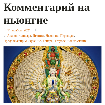
Комментарий на
ньюнгне
11 ноября, 2021
Авалокитешвара
,
Лекции
,
Ньюнгне
,
Переводы
,
Продолжающим изучение
,
Тантра
,
Углубленное изучение