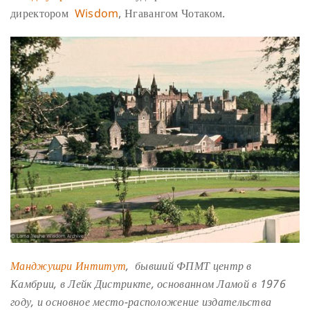
директором
Wisdom
, Нгавангом Чотаком.
Манджушри Интитут
, бывший ФПМТ центр в
Камбрии, в Лейк Дистрикте, основанном Ламой в 1976
году, и основное место-расположение издательства