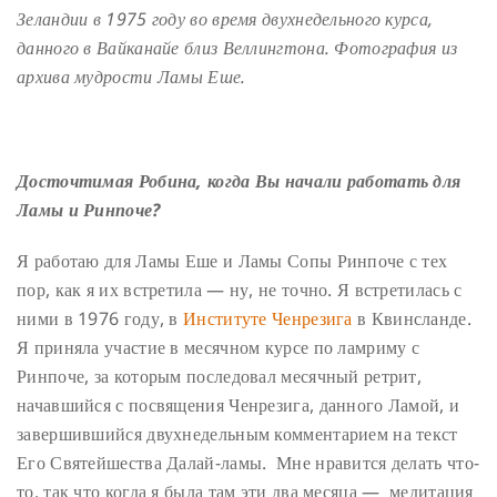
Зеландии в 1975 году во время двухнедельного курса,
данного в Вайканайе близ Веллингтона. Фотография из
архива мудрости Ламы Еше.
Досточтимая Робина, когда Вы начали работать для
Ламы и Ринпоче?
Я работаю для Ламы Еше и Ламы Сопы Ринпоче с тех
пор, как я их встретила — ну, не точно. Я встретилась с
ними в 1976 году, в
Институте Ченрезига
в Квинсланде.
Я приняла участие в месячном курсе по ламриму с
Ринпоче, за которым последовал месячный ретрит,
начавшийся с посвящения Ченрезига, данного Ламой, и
завершившийся двухнедельным комментарием на текст
Его Святейшества Далай-ламы. Мне нравится делать что-
то, так что когда я была там эти два месяца — медитация