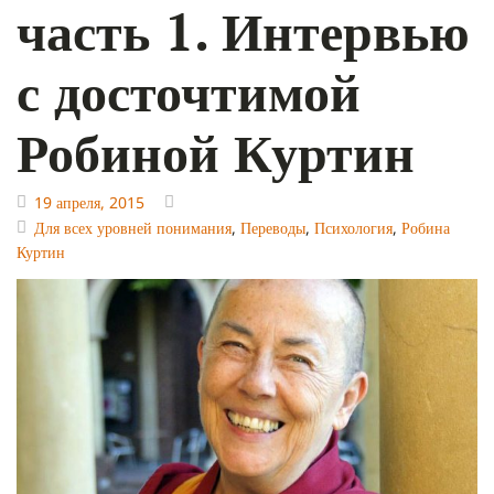
часть 1. Интервью
с досточтимой
Робиной Куртин
19 апреля, 2015
Для всех уровней понимания
,
Переводы
,
Психология
,
Робина
Куртин