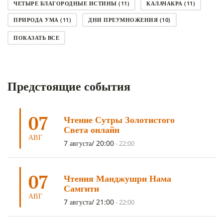
ЧЕТЫРЕ БЛАГОРОДНЫЕ ИСТИНЫ
(11)
КАЛАЧАКРА
(11)
ПРИРОДА УМА
(11)
ДНИ ПРЕУМНОЖЕНИЯ
(10)
СОВЕТ
(10)
НЁНДРО
(8)
САНСАРА
(8)
ПОКАЗАТЬ ВСЕ
ДНИ ЧУДЕС
(8)
СТРАДАНИЕ
(7)
КОРОНАВИРУС COVID-19
(7)
ЛОСАР
(7)
Предстоящие события
АНАЛИТИЧЕСКАЯ МЕДИТАЦИЯ
(7)
КАК МЕДИТИРОВАТЬ
(6)
ЦА-ЦА
(6)
ДХАРМА
(6)
ДОСТ. САНГЬЕ КХАНДРО
(6)
07
Чтение Сутры Золотистого
ТРИ ОСНОВЫ ПУТИ
(5)
ЛХАБАБ ДУЧЕН
(5)
Света онлайн
ОЧИСТИТЕЛЬНЫЕ ПРАКТИКИ
(5)
САМ СЕБЕ ПСИХОЛОГ
(5)
АВГ
7 августа/ 20:00
-
22:00
УМ И ЕГО ПОТЕНЦИАЛ
(4)
САДХАНА
(4)
ОТРЕЧЕНИЕ
(4)
ВОСЕМЬ ОБЕТОВ
(4)
07
Чтения Манджушри Нама
ПОДНОШЕНИЯ
(4)
ВОСЕМЬ СТРОФ
(4)
Самгити
АВГ
ГАНДЕН ЛХАГЬЯМА
(3)
РАВНОСТНОСТЬ
(3)
7 августа/ 21:00
-
22:00
ШАМАТХА
(3)
НИРВАНА
(3)
СХЕМЫ ЛАМРИМА
(3)