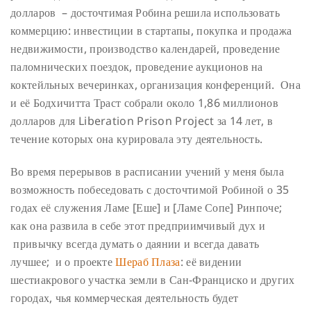
долларов – досточтимая Робина решила использовать
коммерцию: инвестиции в стартапы, покупка и продажа
недвижимости, производство календарей, проведение
паломнических поездок, проведение аукционов на
коктейльных вечеринках, организация конференций. Она
и её Бодхичитта Траст собрали около 1,86 миллионов
долларов для Liberation Prison Project за 14 лет, в
течение которых она курировала эту деятельность.
Во время перерывов в расписании учений у меня была
возможность побеседовать с досточтимой Робиной о 35
годах её служения Ламе [Еше] и [Ламе Сопе] Ринпоче;
как она развила в себе этот предприимчивый дух и
привычку всегда думать о даянии и всегда давать
лучшее; и о проекте
Шераб Плаза
: её видении
шестиакрового участка земли в Сан-Франциско и других
городах, чья коммерческая деятельность будет