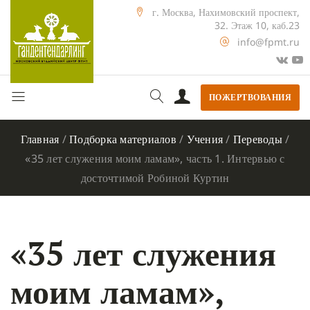
г. Москва, Нахимовский проспект,
32. Этаж 10, каб.23
info@fpmt.ru
ПОЖЕРТВОВАНИЯ
Главная
/
Подборка материалов
/
Учения
/
Переводы
/
«35 лет служения моим ламам», часть 1. Интервью с
досточтимой Робиной Куртин
«35 лет служения
моим ламам»,