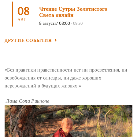
08
ТРЕНИРОВКА УМА
(3)
МОНАШЕСТВО
(3)
Чтение Сутры Золотистого
Света онлайн
ПРЕДВАРИТЕЛЬНЫЕ ПРАКТИКИ
(3)
МУДРОСТЬ
(3)
АВГ
8 августа/ 08:00
-
09:30
ЧОКОР ДЮЧЕН
(3)
ПОСВЯЩЕНИЕ
(2)
ГНЕВ
(2)
ПРОСТИРАНИЯ
(2)
ДАГРИ РИНПОЧЕ
(2)
ДРУГИЕ СОБЫТИЯ
ГРУППОВАЯ ПРАКТИКА
(2)
ДЕПРЕССИЯ
(2)
СОСТРАДАНИЕ
(2)
СИНГХАНАДА
(2)
ДВЕНАДЦАТЬ ЗВЕНЬЕВ ВЗАИМОЗАВИСИМОГО
«Без практики нравственности нет ни просветления, ни
ПРОИСХОЖДЕНИЯ
(2)
освобождения от сансары, ни даже хороших
ПАМЯТКА
(2)
ПРАДЖНЯПАРАМИТА
(2)
перерождений в будущих жизнях.»
СУТРА СЕРДЦА
(2)
САНГХА
(2)
Лама Сопа Ринпоче
ЧЕТЫРЕ БЕЗМЕРНЫХ
(2)
ТЕРПЕНИЕ
(2)
ЯНГСИ РИНПОЧЕ
(2)
ТИБЕТ
(2)
ЛАМА ЧОПА
(2)
КОПАН
(2)
СУТРА ЗОЛОТИСТОГО СВЕТА
(2)
ЧАКРАСАМВАРА
(2)
ПРИРОДА БУДДЫ
(2)