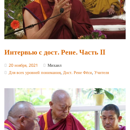
Интервью с дост. Рене. Часть II
20 ноября, 2021
Михаил
Для всех уровней понимания
,
Дост. Рене Фёси
,
Учителя