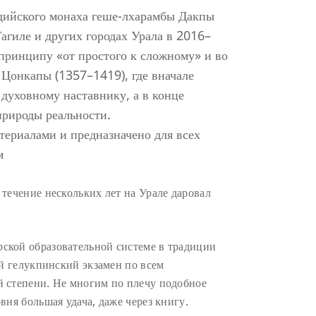
дийского монаха геше-лхарамбы Дакпы
гиле и других городах Урала в 2016–
 принципу «от простого к сложному» и во
Цонкапы (1357–1419), где вначале
духовному наставнику, а в конце
природы реальности.
ериалами и предназначено для всех
м
течение нескольких лет на Урале даровал
ской образовательной системе в традиции
ий гелукпинский экзамен по всем
й степени. Не многим по плечу подобное
вня большая удача, даже через книгу.