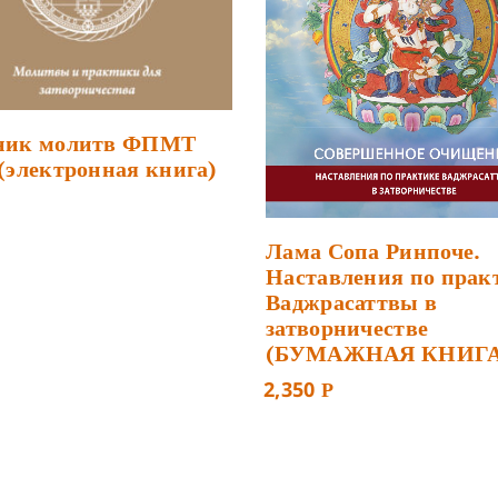
ник молитв ФПМТ
(электронная книга)
Лама Сопа Ринпоче.
Наставления по прак
Ваджрасаттвы в
затворничестве
(БУМАЖНАЯ КНИГА
2,350
Р