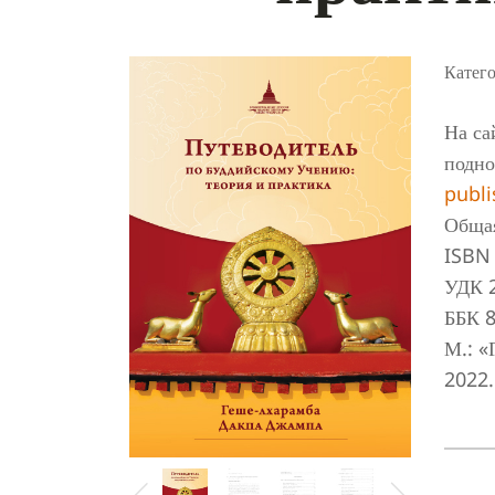
Катег
На са
подно
publ
Общая
ISBN 
УДК 2
ББК 8
М.: «
2022.