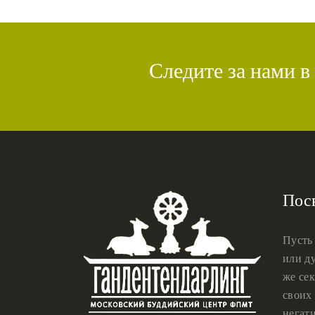
Следите за нами в
Пос
Пусть
или ду
же сек
своих 
негат