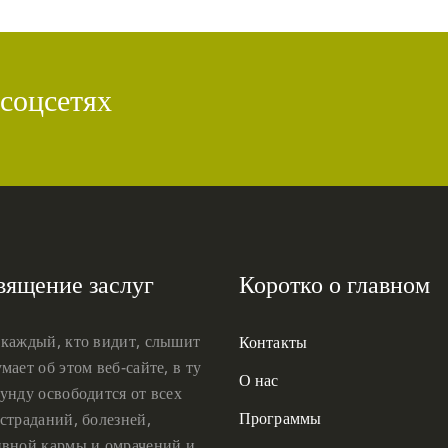
 соцсетях
вящение заслуг
Коротко о главном
 каждый, кто видит, слышит
Контакты
мает об этом веб-сайте, в ту
О нас
унду освободится от всех
Программы
страданий, болезней,
ивной кармы и омрачений и