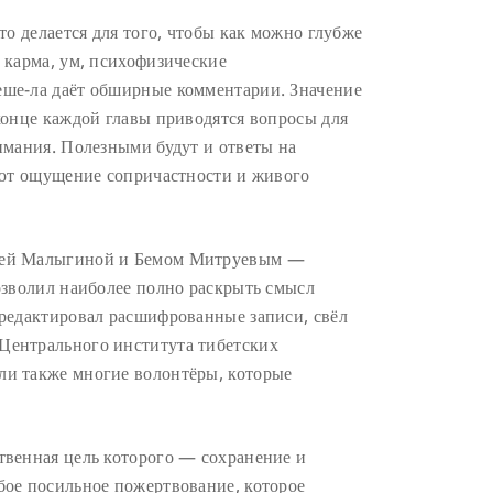
то делается для того, чтобы как можно глубже
 карма, ум, психофизические
Геше-ла даёт обширные комментарии. Значение
конце каждой главы приводятся вопросы для
имания. Полезными будут и ответы на
ают ощущение сопричастности и живого
айей Малыгиной и Бемом Митруевым —
озволил наиболее полно раскрыть смысл
тредактировал расшифрованные записи, свёл
Центрального института тибетских
ли также многие волонтёры, которые
твенная цель которого — сохранение и
бое посильное пожертвование, которое