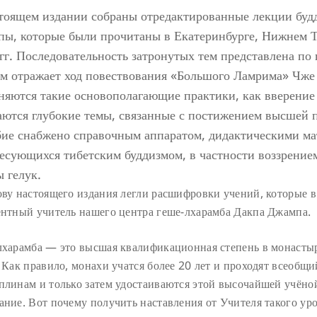
тоящем издании собраны отредактированные лекции буд
ы, которые были прочитаны в Екатеринбурге, Нижнем Та
гг. Последовательность затронутых тем представлена по
м отражает ход повествования «Большого Ламрима» Чже 
няются такие основополагающие практики, как вверение 
аются глубокие темы, связанные с постижением высшей 
ие снабжено справочным аппаратом, дидактическими мат
есующихся тибетским буддизмом, в частности воззрение
 гелук.
ову настоящего издания легли расшифровки учений, которые в 
ентный учитель нашего центра геше-лхарамба Дакпа Джампа.
лхарамба — это высшая квалификационная степень в монастыр
 Как правило, монахи учатся более 20 лет и проходят всеобщ
плинам и только затем удостаиваются этой высочайшей учёно
ние. Вот почему получить наставления от Учителя такого уро