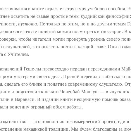
вествования в книге отражает структуру учебного пособия. Э
ятнее осветить не самые простые темы буддийской философии:
упности,
пустота
. Не только по этим, но и по другим темам 
чающихся в тексте понятий можно посмотреть в глоссарии. В 
роверки, чтобы читатели могли проверять уровень своего пон
сы слушателей, которые есть почти в каждой главе. Они созд
га с Учителем.
аставлений Геше-лы превосходно передан переводчиками М
ящими мастерами своего дела. Прямой перевод с тибетского п
я, сделать его ближе и понятнее современному слушателю. О
едино и подготовил к печати Чеченбай Монгуш — выпускник 
плин в Варанаси. В издании книги неоценимую помощь оказа
лали воистину огромный объем работы.
издательство — это полностью некоммерческий проект, единс
остранение махаянской традиции, Мы будем благодарны за лю