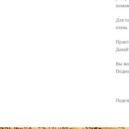
помож
Для т
очень
Практ
Давай
Вы мо
Подно
Подели