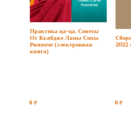
Практика ца-ца. Советы
Сбор
От Кьябдже Ламы Сопы
2022 
Ринпоче (электронная
книга)
0
0
Р
Р