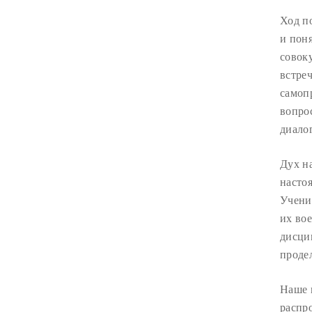
Ход по
и пон
совок
встре
самоп
вопро
диало
Дух н
насто
Учени
их во
дисци
проде
Наше 
распр