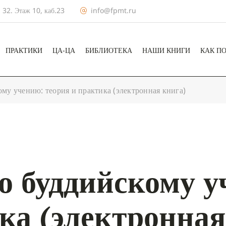
 32. Этаж 10, каб.23
info@fpmt.ru
ПРАКТИКИ
ЦА-ЦА
БИБЛИОТЕКА
НАШИ КНИГИ
КАК П
му учению: теория и практика (электронная книга)
о буддийскому у
ка (электронная