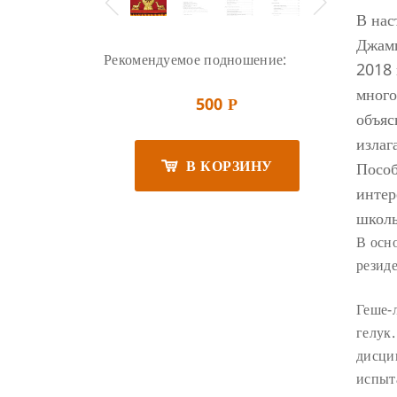
В нас
Джамп
Рекомендуемое подношение:
2018 
много
500
Р
объяс
излаг
В КОРЗИНУ
Пособ
интер
школы
В осн
резид
Геше-
гелук.
дисци
испыта