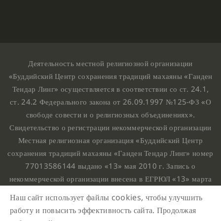
Деятельность местной религиозной организации
«Буддийский Центр сохранения традиций махаяны «Ганден
Тендар Линг» осуществляется в соответствии со ст. 24.1,
ст. 24.2 Федерального закона от 26.09.1997 №125-ФЗ «О
свободе совести и о религиозных объединениях».
Свидетельство о регистрации некоммерческой организации
Местная религиозная организация «Буддийский Центр
сохранения традиций махаяны «Ганден Тендар Линг» номер
77013586144 выдано «13» мая 2010 г. Запись о
некоммерческой организации внесена в ЕГРЮЛ «13» марта
2010 г. за основным государственным регистрационным
Наш сайт использует файлы cookies, чтобы улучшить
номером 1107799015708.
работу и повысить эффективность сайта. Продолжая
Ганден Тендар Линг © 2020 Все права защищены