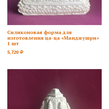
Силиконовая форма для
изготовления ца-ца «Манджушри»
1 шт
5,720
Р