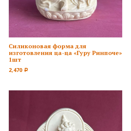
Силиконовая форма для
изготовления ца-ца «Гуру Ринпоче»
1шт
2,470
Р