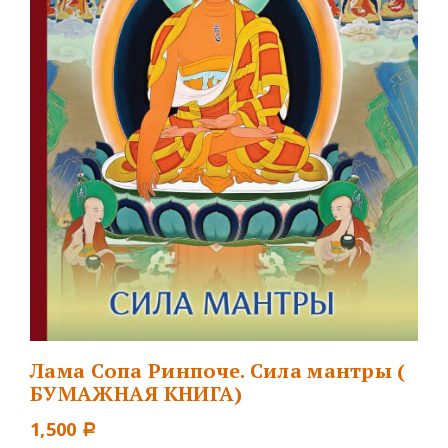
Лама Сопа Ринпоче. Сила мантры (
БУМАЖНАЯ КНИГА)
1,500
Р