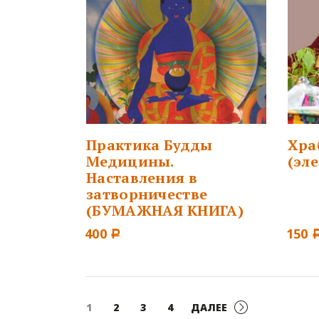
Практика Будды
Хра
Медицины.
(эл
Наставления в
затворничестве
(БУМАЖНАЯ КНИГА)
400
150
Р
1
2
3
4
ДАЛЕЕ