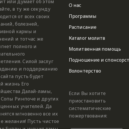
ит или думает об этом
О нас
айте, в ту же секунду
Программы
одится от всех своих
аний, болезней,
Расписание
тивной кармы и
Каталог молитв
чений и тотчас же
гнет полного и
Молитвенная помощь
чательного
Подношение и спонсорс
етления. Силой заслуг
озданию и поддержанию
Волонтерство
 сайта пусть будет
й жизнь Его
ейшества Далай-ламы,
Если Вы хотите
 Сопы Ринпоче и других
приостановить
оценных учителей. Да
систематические
нятся мгновенно все их
пожертвования:
е желания! Пусть чистое
ие Будды и учения ламы