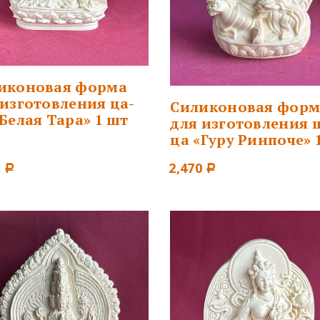
иконовая форма
 изготовления ца-
Силиконовая форм
«Белая Тара» 1 шт
для изготовления 
ца «Гуру Ринпоче» 
0
2,470
Р
Р