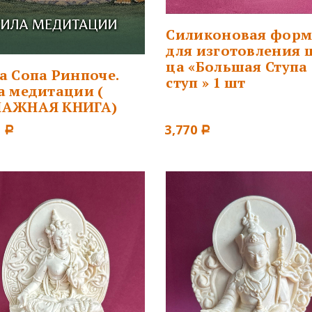
Силиконовая форм
для изготовления 
ца «Большая Ступа 
а Сопа Ринпоче.
ступ » 1 шт
а медитации (
АЖНАЯ КНИГА)
0
3,770
Р
Р