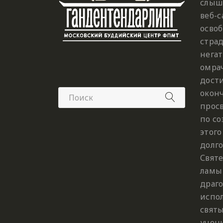
слыш
веб-с
освоб
страд
нега
омра
дости
окон
просв
по с
этого
долго
Свят
ламы
драг
испол
святы
учен