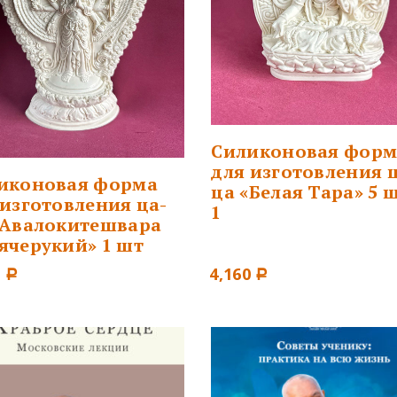
Силиконовая форм
для изготовления 
иконовая форма
ца «Белая Тара» 5 ш
 изготовления ца-
1
«Авалокитешвара
ячерукий» 1 шт
6
4,160
Р
Р