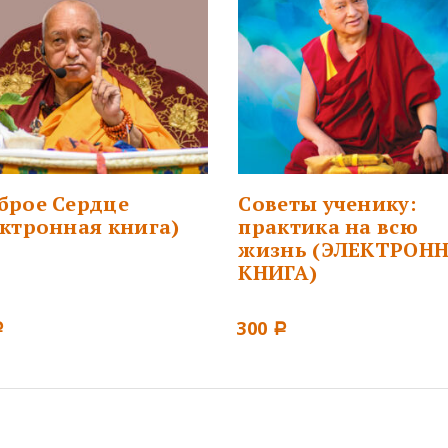
брое Сердце
Советы ученику:
ектронная книга)
практика на всю
жизнь (ЭЛЕКТРОН
КНИГА)
300
Р
Р