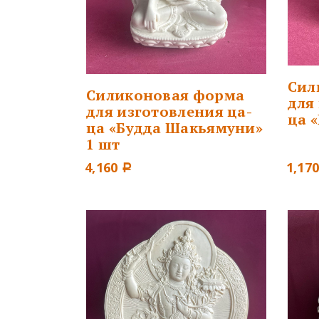
Сил
Силиконовая форма
для
для изготовления ца-
ца 
ца «Будда Шакьямуни»
1 шт
4,160
1,17
Р