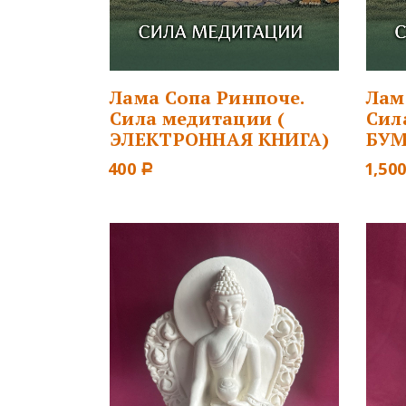
Лама Сопа Ринпоче.
Лам
Сила медитации (
Сил
ЭЛЕКТРОННАЯ КНИГА)
БУМ
400
1,50
Р