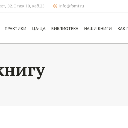
кт, 32. Этаж 10, каб.23
info@fpmt.ru
ПРАКТИКИ
ЦА-ЦА
БИБЛИОТЕКА
НАШИ КНИГИ
КАК
книгу