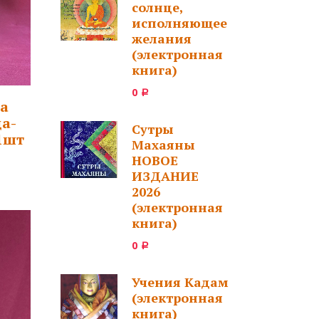
солнце,
исполняющее
желания
(электронная
книга)
0
Р
а
ца-
Сутры
1шт
Махаяны
НОВОЕ
ИЗДАНИЕ
2026
(электронная
книга)
0
Р
Учения Кадам
(электронная
книга)