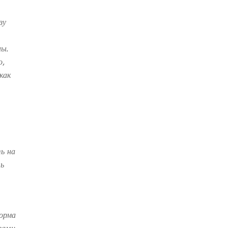
ДЕПРЕССИЯ
(2)
зу
СОСТРАДАНИЕ
(2)
СИНГХАНАДА
(2)
ны.
о,
ДВЕНАДЦАТЬ ЗВЕНЬЕВ
ВЗАИМОЗАВИСИМОГО
как
ПРОИСХОЖДЕНИЯ
(2)
ПАМЯТКА
(2)
ПРАДЖНЯПАРАМИТА
(2)
СУТРА СЕРДЦА
(2)
САНГХА
(2)
ЧЕТЫРЕ БЕЗМЕРНЫХ
(2)
ь на
ТЕРПЕНИЕ
(2)
ть
а
ЯНГСИ РИНПОЧЕ
(2)
ТИБЕТ
(2)
ЛАМА ЧОПА
(2)
КОПАН
(2)
орма