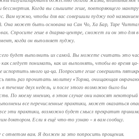
должны визуализировать божество
долгой жизни, впитываемое 
ии бессмертия. Когда
вы слышите геше, повторяющего мантру
ас.
Вам нужно, чтобы для вас совершили пуджу под названием
). Она может быть основана на Сан Чо, Ха Бар, Таре Читта
вах. Спросите геше в дхарма-центре, сможет ли он это для в
мент, когда он выполняет пуджу.
всего будет выполнить их самой. Вы можете считать
это ча
как следует понимать, как их выполнять,
чтобы во время ца-
те испортить много ца-ца.
Попросите геше совершить пятик
сь пять раз
прочитать молитву «Торма, очищающая омрача
в течение двух недель, и после этого возможно было бы
ств. По моему мнению, в этом случае они наносят некоторы
 выполнены все перечисленные практики, может
оказаться опа
 все эти практики, возможно будет
смысл прекратит приним
шим доктором. Если я ещё
что-то узнаю – я вам сообщу.
у с ответом вам. Я должен за это попросить
прощения.