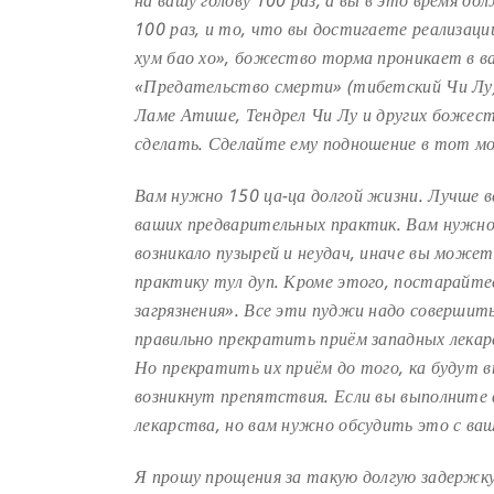
на вашу голову 100 раз, а вы в это время 
100 раз, и то, что вы достигаете реализац
хум бао хо», божество торма проникает в в
«Предательство смерти» (тибетский
Чи Лу
Ламе Атише, Тендрел Чи Лу и
других божест
сделать. Сделайте
ему подношение в тот мо
Вам нужно 150 ца-ца долгой жизни. Лучше 
ваших предварительных практик. Вам нужно 
возникало пузырей и неудач, иначе вы може
практику тул дуп. Кроме этого, постарайте
загрязнения».
Все эти пуджи надо совершить 
правильно
прекратить приём западных лекар
Но прекратить их приём до того, ка будут
возникнут препятствия. Если вы выполните
лекарства, но вам нужно обсудить это с ва
Я прошу прощения за такую долгую задержк