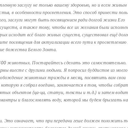
ленную заслугу не только вашему здоровью, но и всем
живым
стья, в особенности просветления. Это способ
принести поль
ого, заслуги могут быть посвящением
ради долгой жизни Его
 существ, а также тому, чтобы
все их желания были исполне
рых исходит всё благо
живых существ, существовал ещё долг
шите
посвящения для актуализации всего пути к просветлению 
ие божества Белого Зонта.
ь 400 животных. Постарайтесь сделать это
самостоятельно.
рмы виесте с другими людьми. Я
попросил буддистов из моего
свобождение животных
трижды в месяц, посвятить вам свои
 которую я собрал
воедино, заключается в том, чтобы собрат
святых
объектов (ца-ца, статуи, тексты и т.д.) и затем води
мантры и благословлять воду, которой мы будем брызгать н
. Это означает, что при передачи геше должен
положить т