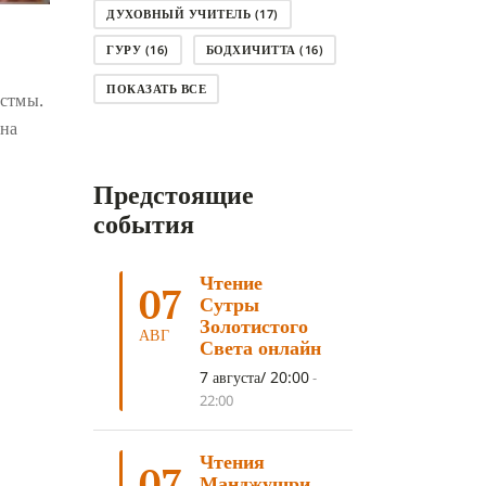
ДУХОВНЫЙ УЧИТЕЛЬ
(17)
ГУРУ
(16)
БОДХИЧИТТА
(16)
ЛОДЖОНГ
(15)
СМЕРТЬ
(14)
ПОКАЗАТЬ ВСЕ
астмы.
КНИГА
(14)
САГА ДАВА
(13)
она
НЬЮНГНЕ
(12)
КАРМА
(11)
Предстоящие
ЧЕТЫРЕ БЛАГОРОДНЫЕ ИСТИНЫ
(11)
события
КАЛАЧАКРА
(11)
Чтение
ПРИРОДА УМА
(11)
07
Сутры
ДНИ ПРЕУМНОЖЕНИЯ
(10)
Золотистого
АВГ
Света онлайн
СОВЕТ
(10)
НЁНДРО
(8)
7 августа/ 20:00
-
САНСАРА
(8)
ДНИ ЧУДЕС
(8)
22:00
СТРАДАНИЕ
(7)
Чтения
КОРОНАВИРУС COVID-19
(7)
07
Манджушри