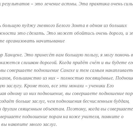
ых результатов – это
лечение астмы. Эта практика очень силь
 большую пуджу гневного Белого Зонта в одном из
больших
ожности это сделать. Это может обойтись
очень дорого, и 
те организовать начитывание
р Ханцене. Это принесёт вам большую пользу, я могу
помочь 
окажется слишком дорогой. Когда придёт
счёт и вы будете ег
о вы совершаете подношение Сангхе
и тем самым накапливает
нахов, большинство из них
– полностью посвящённые. Поднош
ую заслугу.
Кроме того, все эти монахи – ученики Его
шая одному
из них подношение, вы совершаете подношение пор
создаёт больше заслуг, чем подношения бесчисленным буддам,
и другим священным объектам. Поэтому, когда вы совершает
овершаете подношение порам на коже учителя, помните о
вы накопите много заслуг.