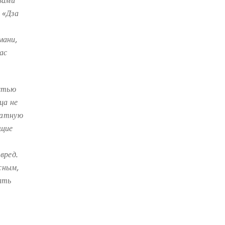
вами
СУТРА ЗОЛОТИСТОГО СВЕТА
(2)
 «Дза
ЧАКРАСАМВАРА
(2)
ПРИРОДА БУДДЫ
(2)
мани,
КОНФЛИКТ
(2)
ас
ДНИ БУДДЫ
(2)
НРАВСТВЕННОСТЬ
(2)
стью
УТРЕННИЕ ПРАКТИКИ
(2)
ца не
ратную
АМИТАЮС
(2)
ющие
РАССТАВАНИЕ С ЧЕТЫРЬМЯ
ПРИВЯЗАННОСТЯМИ
(2)
й
вред.
СЕНГХЕ ДРА
(2)
сным,
ВЗАИМОЗАВИСИМОСТЬ
(2)
ать
ПРАКТИКА СОРАДОВАНИЯ
(2)
РЕЛИГИЯ
(1)
АТИША
(1)
ДЕНЬ ЧУДЕС
(1)
ИТОГИ
(1)