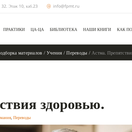
 32. Этаж 10, каб.23
info@fpmt.ru
ПРАКТИКИ
ЦА-ЦА
БИБЛИОТЕКА
НАШИ КНИГИ
КАК П
одборка материалов
/
Учения
/
Переводы
/
Астма. Препятстви
ствия здоровью.
имания
,
Переводы