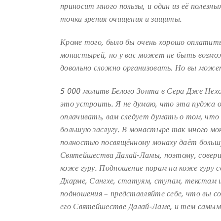
приносит много пользы, и один из её полезн
точки зрения очищения и защиты.
Кроме того, было бы очень хорошо оплатить
монастырей, но у вас может не быть возм
довольно сложно организовать. Но вы може
5 000 молитв Белого Зонта в Сера Дже Нехо
это устроить. Я не думаю, что эта пуджа 
оплачивать, вам следует думать о том, чт
большую заслугу. В монастыре так много мо
полностью посвящённому монаху даёт больш
Святейшества Далай-Ламы, поэтому, совер
коже гуру. Подношение порам на коже
гуру 
Дхарме, Сангхе, статуям,
ступам, текстам 
подношения –
представляйте себе, что вы с
его
Святейшестве Далай-Ламе, и тем самым 