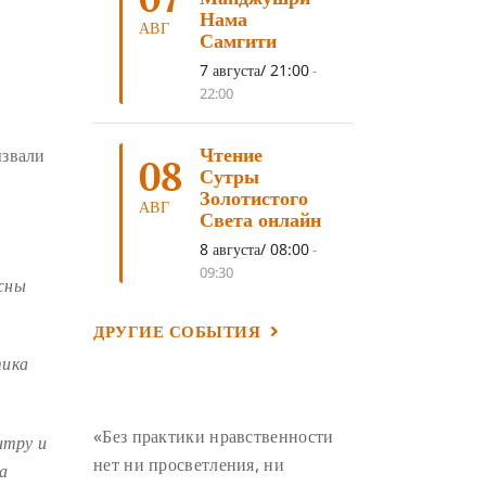
ЛОСАР
(7)
Нама
АВГ
Самгити
АНАЛИТИЧЕСКАЯ МЕДИТАЦИЯ
(7)
7 августа/ 21:00
-
КАК МЕДИТИРОВАТЬ
(6)
22:00
ЦА-ЦА
(6)
ДХАРМА
(6)
Чтение
ызвали
ДОСТ. САНГЬЕ КХАНДРО
(6)
08
Сутры
ТРИ ОСНОВЫ ПУТИ
(5)
Золотистого
АВГ
Света онлайн
ЛХАБАБ ДУЧЕН
(5)
8 августа/ 08:00
-
ОЧИСТИТЕЛЬНЫЕ ПРАКТИКИ
(5)
09:30
жны
САМ СЕБЕ ПСИХОЛОГ
(5)
ДРУГИЕ СОБЫТИЯ
УМ И ЕГО ПОТЕНЦИАЛ
(4)
тика
САДХАНА
(4)
ОТРЕЧЕНИЕ
(4)
ВОСЕМЬ ОБЕТОВ
(4)
«Без практики нравственности
нтру и
ПОДНОШЕНИЯ
(4)
нет ни просветления, ни
ка
ВОСЕМЬ СТРОФ
(4)