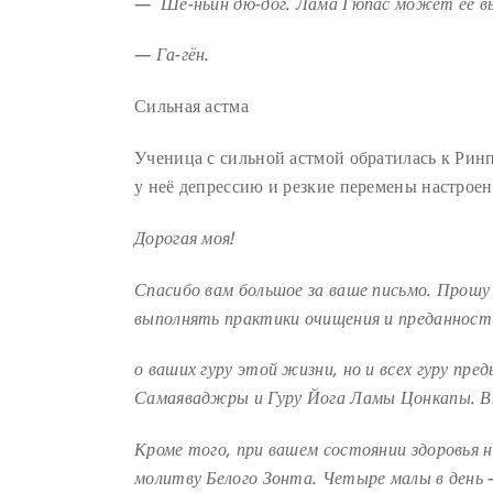
— Ше-ньин дю-дог. Лама Гюпас может её в
— Га-гён.
Сильная астма
Ученица с сильной астмой обратилась к Ринп
у неё депрессию и резкие перемены настроен
Дорогая моя!
Спасибо вам большое за ваше письмо. Прош
выполнять практики очищения и преданности
о ваших гуру этой жизни, но и всех гуру пр
Самаяваджры и Гуру Йога Ламы Цонкапы. 
Кроме того, при вашем состоянии здоровья
молитву Белого Зонта. Четыре малы в день 