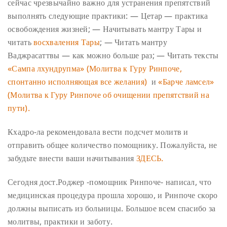
сейчас чрезвычайно важно для устранения препятствий
выполнять следующие практики:
— Цетар — практика
освобождения жизней;
— Начитывать мантру Тары и
читать
восхваления Тары
;
— Читать мантру
Ваджрасаттвы — как можно больше раз;
— Читать тексты
«Сампа лхундрупма» (Молитва к Гуру Ринпоче,
спонтанно исполняющая все желания)
и
«Барче ламсел»
(Молитва к Гуру Ринпоче об очищении препятствий на
пути).
Кхадро-ла рекомендовала вести подсчет молитв и
отправить общее количество помощнику. Пожалуйста, не
забудьте внести ваши начитывания
ЗДЕСЬ.
Сегодня дост.Роджер -помощник Ринпоче- написал, что
медицинская процедура прошла хорошо, и Ринпоче скоро
должны выписать из больницы. Большое всем спасибо за
молитвы, практики и заботу.