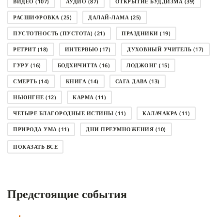
ВИДЕО
(107)
АУДИО
(87)
ОТКРЫТИЕ БУДДИЗМА
(39)
РАСШИФРОВКА
(25)
ДАЛАЙ-ЛАМА
(25)
ПУСТОТНОСТЬ (ПУСТОТА)
(21)
ПРАЗДНИКИ
(19)
РЕТРИТ
(18)
ИНТЕРВЬЮ
(17)
ДУХОВНЫЙ УЧИТЕЛЬ
(17)
ГУРУ
(16)
БОДХИЧИТТА
(16)
ЛОДЖОНГ
(15)
СМЕРТЬ
(14)
КНИГА
(14)
САГА ДАВА
(13)
НЬЮНГНЕ
(12)
КАРМА
(11)
ЧЕТЫРЕ БЛАГОРОДНЫЕ ИСТИНЫ
(11)
КАЛАЧАКРА
(11)
ПРИРОДА УМА
(11)
ДНИ ПРЕУМНОЖЕНИЯ
(10)
СОВЕТ
(10)
НЁНДРО
(8)
САНСАРА
(8)
ПОКАЗАТЬ ВСЕ
ДНИ ЧУДЕС
(8)
СТРАДАНИЕ
(7)
КОРОНАВИРУС COVID-19
(7)
ЛОСАР
(7)
Предстоящие события
АНАЛИТИЧЕСКАЯ МЕДИТАЦИЯ
(7)
КАК МЕДИТИРОВАТЬ
(6)
ЦА-ЦА
(6)
ДХАРМА
(6)
ДОСТ. САНГЬЕ КХАНДРО
(6)