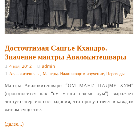
Досточтимая Сангье Кхандро.
Значение мантры Авалокитешвары
4 мая, 2012
admin
Авалокитешвара
,
Мантры
,
Начинающим изучение
,
Переводы
Мантра Авалокитешвары “ОМ МАНИ ПАДМЕ ХУМ”
(произносится как “ом ма-ни пэд-ме хум”) выражает
чистую энергию сострадания, что присутствует в каждом
живом существе.
(далее…)