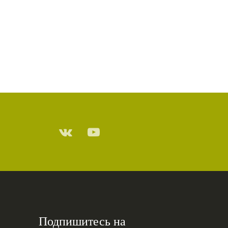
ДЕПРЕССИЯ
(2)
СОСТРАДАНИЕ
(2)
СИНГХАНАДА
(2)
ДВЕНАДЦАТЬ ЗВЕНЬЕВ
ВЗАИМОЗАВИСИМОГО
ПРОИСХОЖДЕНИЯ
(2)
ПАМЯТКА
(2)
ПРАДЖНЯПАРАМИТА
(2)
СУТРА СЕРДЦА
(2)
САНГХА
(2)
ЧЕТЫРЕ БЕЗМЕРНЫХ
(2)
ТЕРПЕНИЕ
(2)
ЯНГСИ РИНПОЧЕ
(2)
ТИБЕТ
(2)
ЛАМА ЧОПА
(2)
КОПАН
(2)
Подпишитесь на