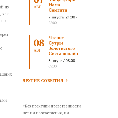
ЛОСАР
(7)
Нама
ой из
АВГ
Самгити
АНАЛИТИЧЕСКАЯ МЕДИТАЦИЯ
(7)
, как
7 августа/ 21:00
-
, вы
КАК МЕДИТИРОВАТЬ
(6)
22:00
ЦА-ЦА
(6)
ДХАРМА
(6)
ерез
Чтение
ДОСТ. САНГЬЕ КХАНДРО
(6)
08
Сутры
ТРИ ОСНОВЫ ПУТИ
(5)
Золотистого
ло
АВГ
Света онлайн
ЛХАБАБ ДУЧЕН
(5)
8 августа/ 08:00
-
ОЧИСТИТЕЛЬНЫЕ ПРАКТИКИ
(5)
09:30
САМ СЕБЕ ПСИХОЛОГ
(5)
машних
ДРУГИЕ СОБЫТИЯ
УМ И ЕГО ПОТЕНЦИАЛ
(4)
САДХАНА
(4)
ОТРЕЧЕНИЕ
(4)
ВОСЕМЬ ОБЕТОВ
(4)
нами
«Без практики нравственности
ПОДНОШЕНИЯ
(4)
нет ни просветления, ни
ВОСЕМЬ СТРОФ
(4)