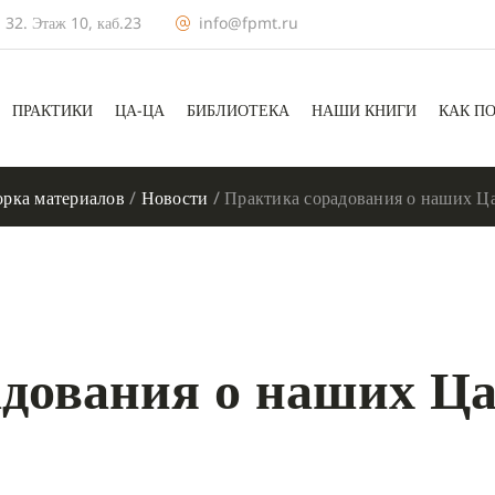
 32. Этаж 10, каб.23
info@fpmt.ru
ПРАКТИКИ
ЦА-ЦА
БИБЛИОТЕКА
НАШИ КНИГИ
КАК П
рка материалов
/
Новости
/
Практика сорадования о наших Ц
дования о наших Ца