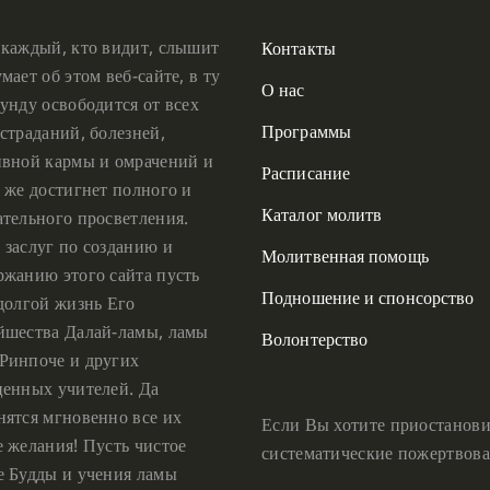
 каждый, кто видит, слышит
Контакты
мает об этом веб-сайте, в ту
О нас
унду освободится от всех
Программы
страданий, болезней,
ивной кармы и омрачений и
Расписание
 же достигнет полного и
Каталог молитв
ательного просветления.
 заслуг по созданию и
Молитвенная помощь
ржанию этого сайта пусть
Подношение и спонсорство
 долгой жизнь Его
йшества Далай-ламы, ламы
Волонтерство
Ринпоче и других
ценных учителей. Да
нятся мгновенно все их
Если Вы хотите приостанови
е желания! Пусть чистое
систематические пожертвова
е Будды и учения ламы