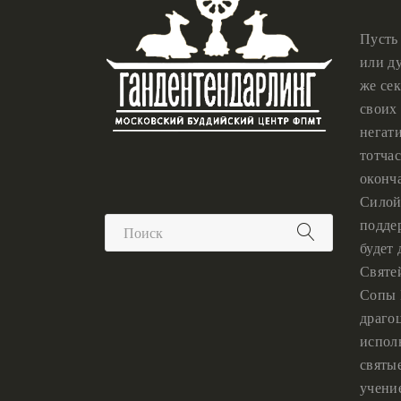
Пусть
или ду
же сек
своих 
негат
тотчас
оконч
Силой
подде
будет
Святе
Сопы 
драго
испол
святы
учени