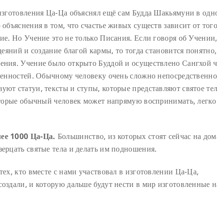
 изготовления Ца-Ца объяснял ещё сам Будда Шакьямуни в одн
 объяснения в том, что счастье живых существ зависит от того
ние. Но Учение это не только Писания. Если говоря об Учении
 деяний и создание благой кармы, то тогда становится понятно,
чения. Учение было открыто Буддой и осуществлено Сангхой ч
оценностей. Обычному человеку очень сложно непосредственно
уют статуи, тексты и ступы, которые представляют святое те
которые обычный человек может напрямую воспринимать, легко
лее 1000 Ца-Ца.
Большинство, из которых стоят сейчас на до
зерцать святые тела и делать им подношения.
тех, кто вместе с нами участвовал в изготовлении Ца-Ца,
создали, и которую дальше будут нести в мир изготовленные 