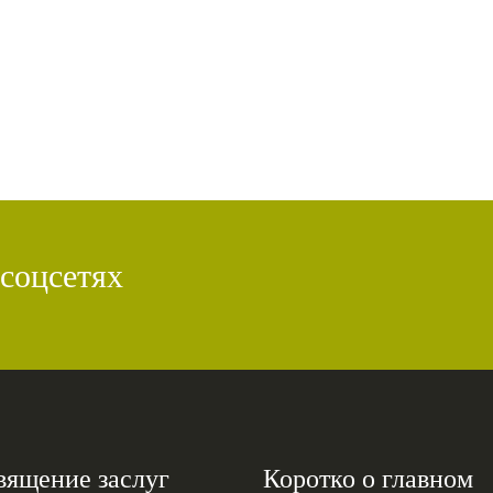
 соцсетях
вящение заслуг
Коротко о главном