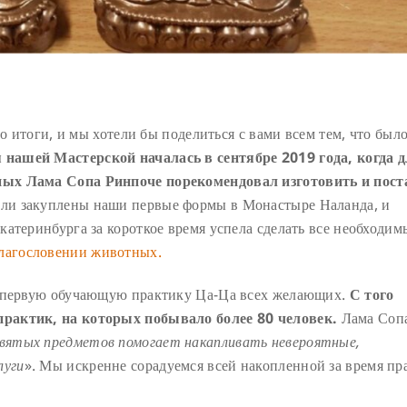
то итоги, и мы хотели бы поделиться с вами всем тем, что был
 нашей Мастерской началась в сентябре 2019 года, когда 
ных Лама Сопа Ринпоче порекомендовал изготовить и пост
были закуплены наши первые формы в Монастыре Наланда, и
атеринбурга за короткое время успела сделать все необходим
лагословении животных.
а первую обучающую практику Ца-Ца всех желающих.
С того
рактик, на которых побывало более 80 человек.
Лама Соп
святых предметов помогает накапливать невероятные,
луги
». Мы искренне сорадуемся всей накопленной за время пр