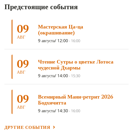
Предстоящие события
АНАЛИТИЧЕСКАЯ МЕДИТАЦИЯ
(7)
КАК МЕДИТИРОВАТЬ
(6)
ЦА-ЦА
(6)
ДХАРМА
(6)
ДОСТ. САНГЬЕ КХАНДРО
(6)
09
Мастерская Ца-ца
ТРИ ОСНОВЫ ПУТИ
(5)
ЛХАБАБ ДУЧЕН
(5)
(окрашивание)
ОЧИСТИТЕЛЬНЫЕ ПРАКТИКИ
(5)
САМ СЕБЕ ПСИХОЛОГ
(5)
АВГ
9 августа/ 12:00
-
16:00
УМ И ЕГО ПОТЕНЦИАЛ
(4)
САДХАНА
(4)
ОТРЕЧЕНИЕ
(4)
ВОСЕМЬ ОБЕТОВ
(4)
09
Чтение Сутры о цветке Лотоса
ПОДНОШЕНИЯ
(4)
ВОСЕМЬ СТРОФ
(4)
чудесной Дхармы
АВГ
ГАНДЕН ЛХАГЬЯМА
(3)
РАВНОСТНОСТЬ
(3)
9 августа/ 14:00
-
15:30
ШАМАТХА
(3)
НИРВАНА
(3)
СХЕМЫ ЛАМРИМА
(3)
09
ТРЕНИРОВКА УМА
(3)
МОНАШЕСТВО
(3)
Всемирный Мани-ретрит 2026
Бодхичитта
ПРЕДВАРИТЕЛЬНЫЕ ПРАКТИКИ
(3)
МУДРОСТЬ
(3)
АВГ
9 августа/ 14:30
-
16:00
ЧОКОР ДЮЧЕН
(3)
ПОСВЯЩЕНИЕ
(2)
ГНЕВ
(2)
ПРОСТИРАНИЯ
(2)
ДАГРИ РИНПОЧЕ
(2)
ДРУГИЕ СОБЫТИЯ