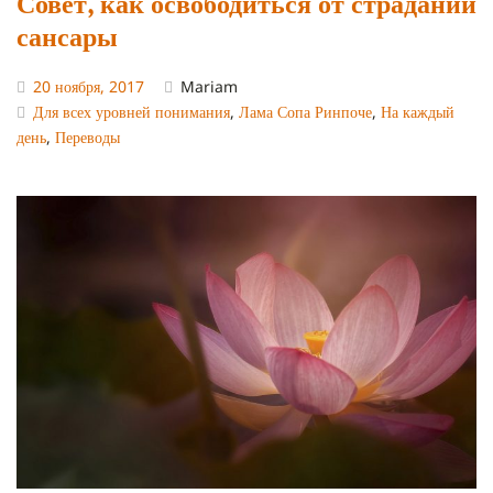
Совет, как освободиться от страданий
сансары
20 ноября, 2017
Mariam
Для всех уровней понимания
,
Лама Сопа Ринпоче
,
На каждый
день
,
Переводы