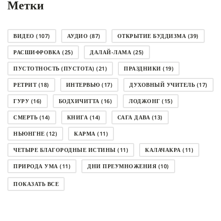
Метки
ВИДЕО
(107)
АУДИО
(87)
ОТКРЫТИЕ БУДДИЗМА
(39)
РАСШИФРОВКА
(25)
ДАЛАЙ-ЛАМА
(25)
ПУСТОТНОСТЬ (ПУСТОТА)
(21)
ПРАЗДНИКИ
(19)
РЕТРИТ
(18)
ИНТЕРВЬЮ
(17)
ДУХОВНЫЙ УЧИТЕЛЬ
(17)
ГУРУ
(16)
БОДХИЧИТТА
(16)
ЛОДЖОНГ
(15)
СМЕРТЬ
(14)
КНИГА
(14)
САГА ДАВА
(13)
НЬЮНГНЕ
(12)
КАРМА
(11)
ЧЕТЫРЕ БЛАГОРОДНЫЕ ИСТИНЫ
(11)
КАЛАЧАКРА
(11)
ПРИРОДА УМА
(11)
ДНИ ПРЕУМНОЖЕНИЯ
(10)
СОВЕТ
(10)
НЁНДРО
(8)
САНСАРА
(8)
ПОКАЗАТЬ ВСЕ
ДНИ ЧУДЕС
(8)
СТРАДАНИЕ
(7)
КОРОНАВИРУС COVID-19
(7)
ЛОСАР
(7)