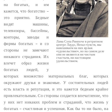
на богатых, и им
кажется, что богатство –
это приятно. Бедные
видят машины,
телевизоры, бассейны,
конторы, заводы и
Лама Сопа Ринпоче в ретритном
фирмы богатых – и со
центре Лаудо, Непал
чувств, мы
навешиваем на них ярлык
стороны не замечают
«удовольствие», но на самом деле
они не являются ни чистым
никакого страдания. Их
счастьем, ни настоящим
удовольствием.
влечет образ жизни
богатых людей, у
которых множество материальных благ, которых
окружают друзья и знакомые. У состоятельных людей
есть власть и репутация, и это кажется бедным крайне
привлекательным. Со стороны создается впечатление, что
у них нет никаких проблем и страданий, что жизнь у
богатых – счастливая и успешная. Как бы то ни было, на