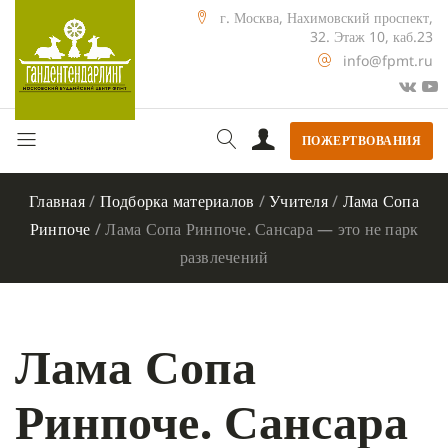
г. Москва, Нахимовский проспект,
32. Этаж 10, каб.23
info@fpmt.ru
ПОЖЕРТВОВАНИЯ
Главная
/
Подборка материалов
/
Учителя
/
Лама Сопа
Ринпоче
/
Лама Сопа Ринпоче. Сансара — это не парк
развлечений
Лама Сопа
Ринпоче. Сансара