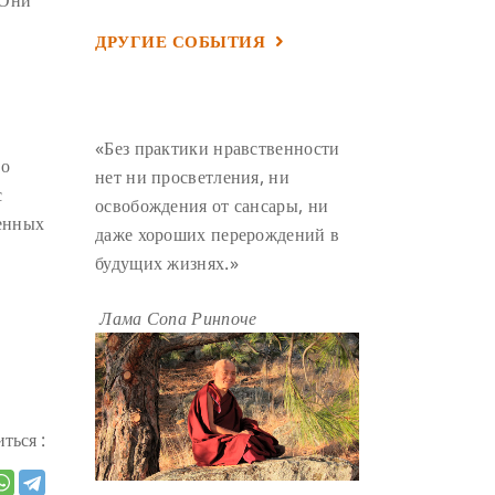
ГАНДЕН ЛХАГЬЯМА
(3)
ДРУГИЕ СОБЫТИЯ
РАВНОСТНОСТЬ
(3)
ШАМАТХА
(3)
НИРВАНА
(3)
СХЕМЫ ЛАМРИМА
(3)
«Без практики нравственности
го
ТРЕНИРОВКА УМА
(3)
нет ни просветления, ни
с
освобождения от сансары, ни
МОНАШЕСТВО
(3)
ленных
даже хороших перерождений в
ПРЕДВАРИТЕЛЬНЫЕ ПРАКТИКИ
будущих жизнях.»
(3)
МУДРОСТЬ
(3)
Лама Сопа Ринпоче
ЧОКОР ДЮЧЕН
(3)
ПОСВЯЩЕНИЕ
(2)
ГНЕВ
(2)
ПРОСТИРАНИЯ
(2)
ться :
ДАГРИ РИНПОЧЕ
(2)
ГРУППОВАЯ ПРАКТИКА
(2)