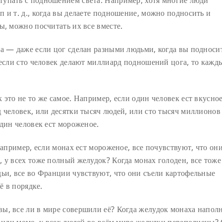
упать с подношением света. Например, хотя многие люди
 и т. д., когда вы делаете подношение, можно подносить и
ы, можно посчитать их все вместе.
а — даже если цог сделан разными людьми, когда вы подносит
 если сто человек делают миллиард подношений цога, то кажд
 это не то же самое. Например, если один человек ест вкусно
 человек, или десятки тысяч людей, или сто тысяч миллионов
один человек ест мороженое.
например, если монах ест мороженое, все почувствуют, что он
 у всех тоже полный желудок? Когда монах голоден, все тоже
ьи, все во Франции чувствуют, что они съели картофельные
ё в порядке.
ы, все ли в мире совершили её? Когда желудок монаха напол
и или момо, у всех людей во всём мире желудки переполнены?