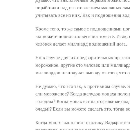
Думаю, что аналогичным образом можно пост
поработали над изготовлением масляных ламп
учитывать все из них. Как и подношения вод
Кроме того, то же самое с подношениями цог
вы можете подносить весь цог вместе. Итак,
человек делает миллиард подношений цога.
Но в случае других предварительных практик
мороженое, другие сто человек или миллиард
миллиардов не получат выгоду от того, что 
Не думаю, что это так, в противном случае, 
ели мороженое? Когда желудок монаха полон,
голодны? Когда монах ест картофельные олад
оладьи? Если вы можете сделать это, тогда вс
Когда монах выполнил практику Ваджрасаттв
после того, как он съел картофельные оладь