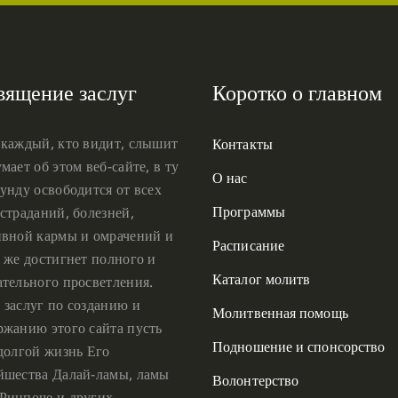
вящение заслуг
Коротко о главном
 каждый, кто видит, слышит
Контакты
мает об этом веб-сайте, в ту
О нас
унду освободится от всех
Программы
страданий, болезней,
ивной кармы и омрачений и
Расписание
 же достигнет полного и
Каталог молитв
ательного просветления.
 заслуг по созданию и
Молитвенная помощь
ржанию этого сайта пусть
Подношение и спонсорство
 долгой жизнь Его
йшества Далай-ламы, ламы
Волонтерство
Ринпоче и других