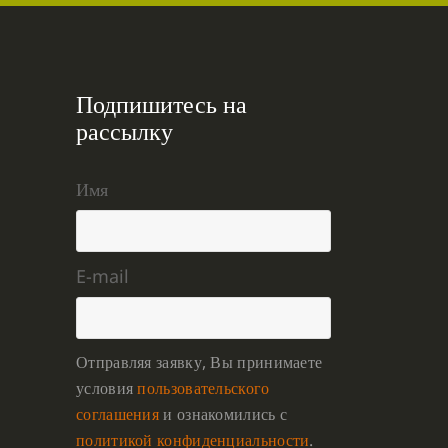
КРИЗИС
(1)
УДОВОЛЬСТВИЕ
(1)
Подпишитесь на
СУТРА ВАДЖРНОГО ОТСЕЧЕНИЯ
(1)
рассылку
ТХАНГТОНГ ГЬЯЛПО
(1)
ТОНГЛЕН
(1)
Имя
ГЕШЕ ТЕНЗИН СОПА
(1)
БОЛЬ
(1)
МИЛАРЕПА
(1)
E-mail
КИРТИ ЦЕНШАБ РИНПОЧЕ
(1)
ДВОЙНАЯ СУТРА
(1)
СТИХИЙНЫЕ БЕДСТВИЯ
(1)
Отправляя заявку, Вы принимаете
условия
пользовательского
соглашения
и ознакомились с
политикой конфиденциальности
.