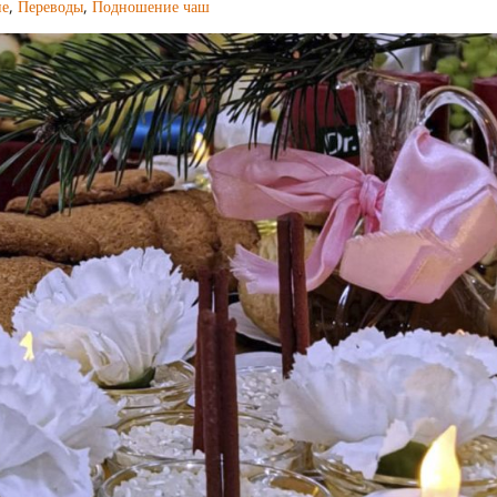
ие
,
Переводы
,
Подношение чаш