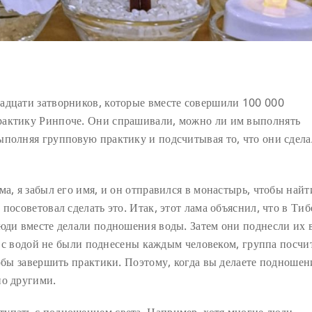
адцати затворников, которые вместе совершили 100 000
рактику Ринпоче. Они спрашивали, можно ли им выполнять
ыполняя групповую практику и подсчитывая то, что они сдел
а, я забыл его имя, и он отправился в монастырь, чтобы найт
посоветовал сделать это. Итак, этот лама объяснил, что в Тиб
юди вместе делали подношения воды. Затем они поднесли их 
ши с водой не были поднесены каждым человеком, группа посчи
тобы завершить практики. Поэтому, когда вы делаете подношен
но другими.