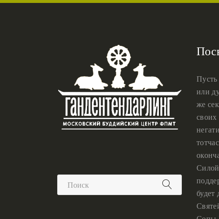
Пос
Пусть
или ду
же сек
своих 
негат
тотчас
оконч
Силой
подде
будет
Святе
Сопы 