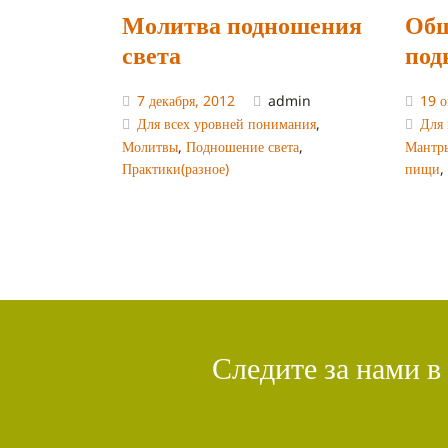
Молитва подношения
Общ
света
под
7 декабря, 2012
admin
19 о
Для всех уровней понимания
,
Для 
Молитвы
,
Подношение света
,
Мантр
Практики(разное)
пищи
Следите за нами в