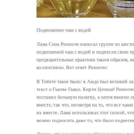
Подношение чаш с водой
Лама Сопа Ринпоче написал группе из шестн
подношений чаш с водой и поднесли свою п
предварительные практики таким образом, в
коллективно. Вот ответ Ринпоче:
В Тибете такое было: в Амдо был великий лам
текст о Гьялве Гьяцо. Кирти Ценшаб Ринпоче 
поставил большую палатку, а затем многие л
вместе, так что, несмотря на то, что все ча
их вместе. Лама использовал этот способ, ч
можно подносить даже то, что было поднесе