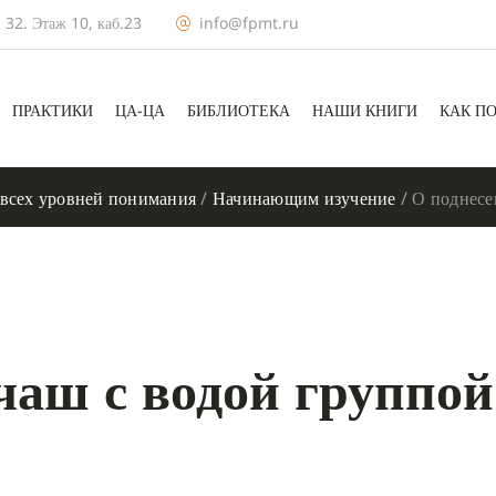
 32. Этаж 10, каб.23
info@fpmt.ru
ПРАКТИКИ
ЦА-ЦА
БИБЛИОТЕКА
НАШИ КНИГИ
КАК П
 всех уровней понимания
/
Начинающим изучение
/
О поднесе
чаш с водой группой