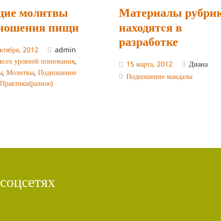
ие молитвы
Материалы рубри
ношения пищи
находятся в
разработке
ктября, 2012
admin
всех уровней понимания
,
15 марта, 2012
Диана
ы
,
Молитвы
,
Подношение
Подношение мандалы
,
Практики(разное)
 соцсетях