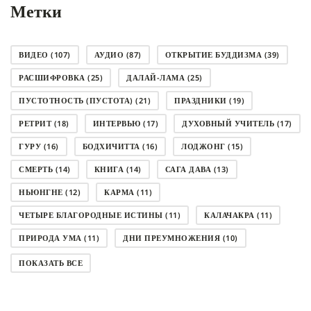
Метки
ВИДЕО
(107)
АУДИО
(87)
ОТКРЫТИЕ БУДДИЗМА
(39)
РАСШИФРОВКА
(25)
ДАЛАЙ-ЛАМА
(25)
ПУСТОТНОСТЬ (ПУСТОТА)
(21)
ПРАЗДНИКИ
(19)
РЕТРИТ
(18)
ИНТЕРВЬЮ
(17)
ДУХОВНЫЙ УЧИТЕЛЬ
(17)
ГУРУ
(16)
БОДХИЧИТТА
(16)
ЛОДЖОНГ
(15)
СМЕРТЬ
(14)
КНИГА
(14)
САГА ДАВА
(13)
НЬЮНГНЕ
(12)
КАРМА
(11)
ЧЕТЫРЕ БЛАГОРОДНЫЕ ИСТИНЫ
(11)
КАЛАЧАКРА
(11)
ПРИРОДА УМА
(11)
ДНИ ПРЕУМНОЖЕНИЯ
(10)
СОВЕТ
(10)
НЁНДРО
(8)
САНСАРА
(8)
ПОКАЗАТЬ ВСЕ
ДНИ ЧУДЕС
(8)
СТРАДАНИЕ
(7)
КОРОНАВИРУС COVID-19
(7)
ЛОСАР
(7)