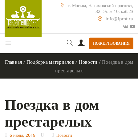
г. Москва, Нахимовский проспект,
32. Этаж 10, каб.23
info@fpmt.ru
ПОЖЕРТВОВАНИЯ
Главная
/
Подборка материалов
/
Новости
/
Поездка в дом
престарелых
Поездка в дом
престарелых
6 июня, 2019
Новости