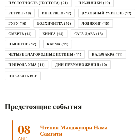
ПУСТОТНОСТЬ (ПУСТОТА)
(21)
ПРАЗДНИКИ
(19)
РЕТРИТ
(18)
ИНТЕРВЬЮ
(17)
ДУХОВНЫЙ УЧИТЕЛЬ
(17)
ГУРУ
(16)
БОДХИЧИТТА
(16)
ЛОДЖОНГ
(15)
СМЕРТЬ
(14)
КНИГА
(14)
САГА ДАВА
(13)
НЬЮНГНЕ
(12)
КАРМА
(11)
ЧЕТЫРЕ БЛАГОРОДНЫЕ ИСТИНЫ
(11)
КАЛАЧАКРА
(11)
ПРИРОДА УМА
(11)
ДНИ ПРЕУМНОЖЕНИЯ
(10)
СОВЕТ
(10)
НЁНДРО
(8)
САНСАРА
(8)
ПОКАЗАТЬ ВСЕ
ДНИ ЧУДЕС
(8)
СТРАДАНИЕ
(7)
КОРОНАВИРУС COVID-19
(7)
ЛОСАР
(7)
Предстоящие события
АНАЛИТИЧЕСКАЯ МЕДИТАЦИЯ
(7)
КАК МЕДИТИРОВАТЬ
(6)
ЦА-ЦА
(6)
ДХАРМА
(6)
ДОСТ. САНГЬЕ КХАНДРО
(6)
08
Чтения Манджушри Нама
ТРИ ОСНОВЫ ПУТИ
(5)
ЛХАБАБ ДУЧЕН
(5)
Самгити
ОЧИСТИТЕЛЬНЫЕ ПРАКТИКИ
(5)
САМ СЕБЕ ПСИХОЛОГ
(5)
АВГ