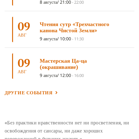
8 августа/ 21:00
-
22:00
УМ И ЕГО ПОТЕНЦИАЛ
(4)
САДХАНА
(4)
ОТРЕЧЕНИЕ
(4)
ВОСЕМЬ ОБЕТОВ
(4)
09
Чтения сутр «Трехчастного
ПОДНОШЕНИЯ
(4)
ВОСЕМЬ СТРОФ
(4)
канона Чистой Земли»
АВГ
ГАНДЕН ЛХАГЬЯМА
(3)
РАВНОСТНОСТЬ
(3)
9 августа/ 10:00
-
11:30
ШАМАТХА
(3)
НИРВАНА
(3)
СХЕМЫ ЛАМРИМА
(3)
09
ТРЕНИРОВКА УМА
(3)
МОНАШЕСТВО
(3)
Мастерская Ца-ца
(окрашивание)
ПРЕДВАРИТЕЛЬНЫЕ ПРАКТИКИ
(3)
МУДРОСТЬ
(3)
АВГ
9 августа/ 12:00
-
16:00
ЧОКОР ДЮЧЕН
(3)
ПОСВЯЩЕНИЕ
(2)
ГНЕВ
(2)
ПРОСТИРАНИЯ
(2)
ДАГРИ РИНПОЧЕ
(2)
ДРУГИЕ СОБЫТИЯ
ГРУППОВАЯ ПРАКТИКА
(2)
ДЕПРЕССИЯ
(2)
СОСТРАДАНИЕ
(2)
СИНГХАНАДА
(2)
ДВЕНАДЦАТЬ ЗВЕНЬЕВ ВЗАИМОЗАВИСИМОГО
«Без практики нравственности нет ни просветления, ни
ПРОИСХОЖДЕНИЯ
(2)
освобождения от сансары, ни даже хороших
ПАМЯТКА
(2)
ПРАДЖНЯПАРАМИТА
(2)
перерождений в будущих жизнях.»