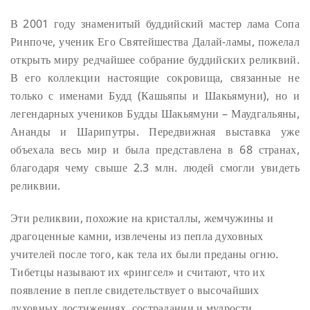
В 2001 году знаменитый буддийский мастер лама Сопа
Ринпоче, ученик Его Святейшества Далай-ламы, пожелал
открыть миру редчайшее собрание буддийских реликвий.
В его коллекции настоящие сокровища, связанные не
только с именами Будд (Кашьяпы и Шакьямуни), но и
легендарных учеников Будды Шакьямуни – Маудгальяны,
Ананды и Шарипутры. Передвижная выставка уже
объехала весь мир и была представлена в 68 странах,
благодаря чему свыше 2.3 млн. людей смогли увидеть
реликвии.
Эти реликвии, похожие на кристаллы, жемчужины и
драгоценные камни, извлечены из пепла духовных
учителей после того, как тела их были преданы огню.
Тибетцы называют их «рингсел» и считают, что их
появление в пепле свидетельствует о высочайших
духовных достижениях, сострадании и мудрости