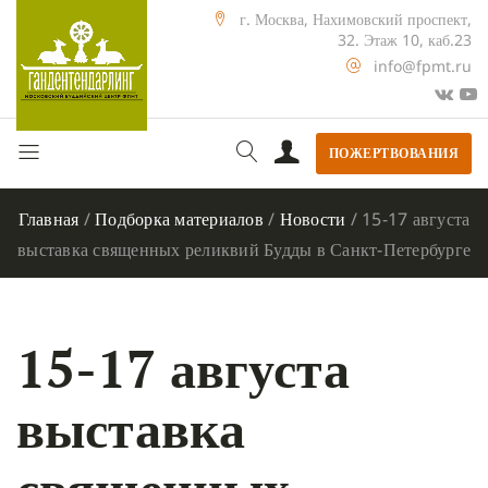
г. Москва, Нахимовский проспект,
32. Этаж 10, каб.23
info@fpmt.ru
ПОЖЕРТВОВАНИЯ
Главная
/
Подборка материалов
/
Новости
/
15-17 августа
выставка священных реликвий Будды в Санкт-Петербурге
15-17 августа
выставка
священных