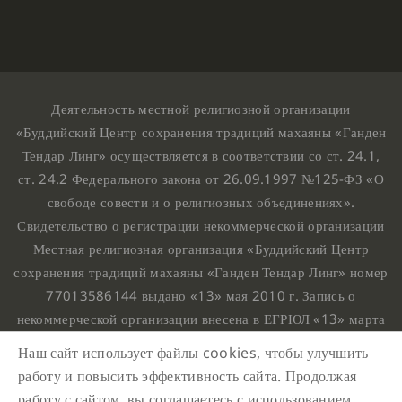
Деятельность местной религиозной организации
«Буддийский Центр сохранения традиций махаяны «Ганден
Тендар Линг» осуществляется в соответствии со ст. 24.1,
ст. 24.2 Федерального закона от 26.09.1997 №125-ФЗ «О
свободе совести и о религиозных объединениях».
Свидетельство о регистрации некоммерческой организации
Местная религиозная организация «Буддийский Центр
сохранения традиций махаяны «Ганден Тендар Линг» номер
77013586144 выдано «13» мая 2010 г. Запись о
некоммерческой организации внесена в ЕГРЮЛ «13» марта
2010 г. за основным государственным регистрационным
Наш сайт использует файлы cookies, чтобы улучшить
номером 1107799015708.
работу и повысить эффективность сайта. Продолжая
Ганден Тендар Линг © 2020 Все права защищены
работу с сайтом, вы соглашаетесь с использованием