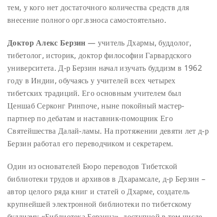
тем, у кого нет достаточного количества средств для
внесение полного орг.взноса самостоятельно.
Доктор Алекс Берзин
— учитель Дхармы, буддолог,
тибетолог, историк, доктор философии Гарвардского
университета. Д-р Берзин начал изучать буддизм в 1962
году в Индии, обучаясь у учителей всех четырех
тибетских традиций. Его основным учителем был
Ценшаб Серконг Ринпоче, ныне покойный мастер-
партнер по дебатам и наставник-помощник Его
Святейшества Далай-ламы. На протяжении девяти лет д-р
Берзин работал его переводчиком и секретарем.
Один из основателей Бюро переводов Тибетской
библиотеки трудов и архивов в Дхарамсале, д-р Берзин –
автор целого ряда книг и статей о Дхарме, создатель
крупнейшей электронной библиотеки по тибетскому
буддизму «Библиотека Берзина», доступной в том числе