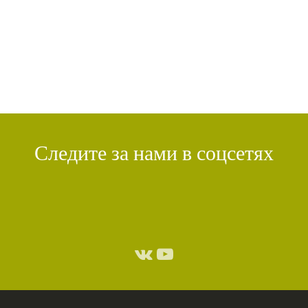
ДЕНЬ ЧУДЕС
(1)
ИТОГИ
(1)
КРИЗИС
(1)
УДОВОЛЬСТВИЕ
(1)
СУТРА ВАДЖРНОГО ОТСЕЧЕНИЯ
(1)
ТХАНГТОНГ ГЬЯЛПО
(1)
ТОНГЛЕН
(1)
ГЕШЕ ТЕНЗИН СОПА
(1)
БОЛЬ
(1)
МИЛАРЕПА
(1)
КИРТИ ЦЕНШАБ РИНПОЧЕ
(1)
ДВОЙНАЯ СУТРА
(1)
СТИХИЙНЫЕ БЕДСТВИЯ
(1)
Следите за нами в соцсетях