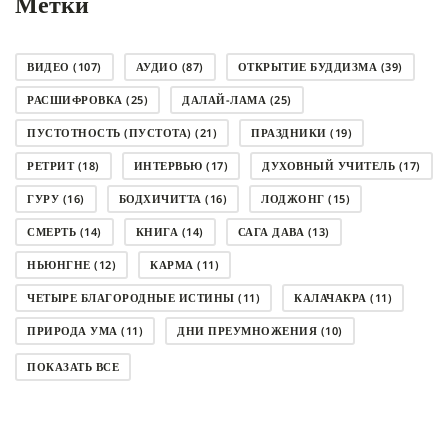
Метки
ВИДЕО
(107)
АУДИО
(87)
ОТКРЫТИЕ БУДДИЗМА
(39)
РАСШИФРОВКА
(25)
ДАЛАЙ-ЛАМА
(25)
ПУСТОТНОСТЬ (ПУСТОТА)
(21)
ПРАЗДНИКИ
(19)
РЕТРИТ
(18)
ИНТЕРВЬЮ
(17)
ДУХОВНЫЙ УЧИТЕЛЬ
(17)
ГУРУ
(16)
БОДХИЧИТТА
(16)
ЛОДЖОНГ
(15)
СМЕРТЬ
(14)
КНИГА
(14)
САГА ДАВА
(13)
НЬЮНГНЕ
(12)
КАРМА
(11)
ЧЕТЫРЕ БЛАГОРОДНЫЕ ИСТИНЫ
(11)
КАЛАЧАКРА
(11)
ПРИРОДА УМА
(11)
ДНИ ПРЕУМНОЖЕНИЯ
(10)
СОВЕТ
(10)
НЁНДРО
(8)
САНСАРА
(8)
ПОКАЗАТЬ ВСЕ
ДНИ ЧУДЕС
(8)
СТРАДАНИЕ
(7)
КОРОНАВИРУС COVID-19
(7)
ЛОСАР
(7)