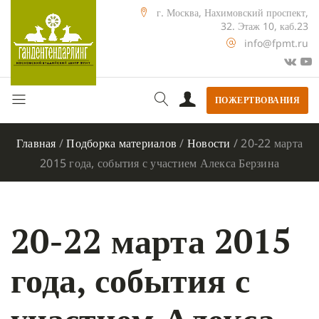
г. Москва, Нахимовский проспект,
32. Этаж 10, каб.23
info@fpmt.ru
ПОЖЕРТВОВАНИЯ
Главная
/
Подборка материалов
/
Новости
/
20-22 марта
2015 года, события с участием Алекса Берзина
20-22 марта 2015
года, события с
участием Алекса