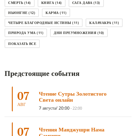
СМЕРТЬ
(14)
КНИГА
(14)
САГА ДАВА
(13)
НЬЮНГНЕ
(12)
КАРМА
(11)
ЧЕТЫРЕ БЛАГОРОДНЫЕ ИСТИНЫ
(11)
КАЛАЧАКРА
(11)
ПРИРОДА УМА
(11)
ДНИ ПРЕУМНОЖЕНИЯ
(10)
СОВЕТ
(10)
НЁНДРО
(8)
САНСАРА
(8)
ПОКАЗАТЬ ВСЕ
ДНИ ЧУДЕС
(8)
СТРАДАНИЕ
(7)
КОРОНАВИРУС COVID-19
(7)
ЛОСАР
(7)
Предстоящие события
АНАЛИТИЧЕСКАЯ МЕДИТАЦИЯ
(7)
КАК МЕДИТИРОВАТЬ
(6)
ЦА-ЦА
(6)
ДХАРМА
(6)
ДОСТ. САНГЬЕ КХАНДРО
(6)
07
Чтение Сутры Золотистого
ТРИ ОСНОВЫ ПУТИ
(5)
ЛХАБАБ ДУЧЕН
(5)
Света онлайн
ОЧИСТИТЕЛЬНЫЕ ПРАКТИКИ
(5)
САМ СЕБЕ ПСИХОЛОГ
(5)
АВГ
7 августа/ 20:00
-
22:00
УМ И ЕГО ПОТЕНЦИАЛ
(4)
САДХАНА
(4)
ОТРЕЧЕНИЕ
(4)
ВОСЕМЬ ОБЕТОВ
(4)
07
Чтения Манджушри Нама
ПОДНОШЕНИЯ
(4)
ВОСЕМЬ СТРОФ
(4)
Самгити