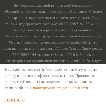
Деятельность местной религиозной организации
«Буддийский Центр сохранения традиций махаяны «Ганден
Тендар Линг» осуществляется в соответствии со ст. 24.1,
ст. 24.2 Федерального закона от 26.09.1997 №125-ФЗ «О
свободе совести и о религиозных объединениях».
Свидетельство о регистрации некоммерческой организации
Местная религиозная организация «Буддийский Центр
сохранения традиций махаяны «Ганден Тендар Линг» номер
77013586144 выдано «13» мая 2010 г. Запись о
некоммерческой организации внесена в ЕГРЮЛ «13» марта
2010 г. за основным государственным регистрационным
Наш сайт использует файлы cookies, чтобы улучшить
номером 1107799015708.
работу и повысить эффективность сайта. Продолжая
Ганден Тендар Линг © 2020 Все права защищены
работу с сайтом, вы соглашаетесь с использованием
Наш адрес : г. Москва, Нахимовский проспект, 32. Этаж
нами cookies и
политикой конфиденциальности
.
10, каб.1023,
ПРИНЯТЬ