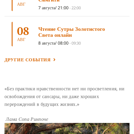
АВГ
ГАНДЕН ЛХАГЬЯМА
(3)
РАВНОСТНОСТЬ
(3)
7 августа/ 21:00
-
22:00
ШАМАТХА
(3)
НИРВАНА
(3)
СХЕМЫ ЛАМРИМА
(3)
08
ТРЕНИРОВКА УМА
(3)
МОНАШЕСТВО
(3)
Чтение Сутры Золотистого
Света онлайн
ПРЕДВАРИТЕЛЬНЫЕ ПРАКТИКИ
(3)
МУДРОСТЬ
(3)
АВГ
8 августа/ 08:00
-
09:30
ЧОКОР ДЮЧЕН
(3)
ПОСВЯЩЕНИЕ
(2)
ГНЕВ
(2)
ПРОСТИРАНИЯ
(2)
ДАГРИ РИНПОЧЕ
(2)
ДРУГИЕ СОБЫТИЯ
ГРУППОВАЯ ПРАКТИКА
(2)
ДЕПРЕССИЯ
(2)
СОСТРАДАНИЕ
(2)
СИНГХАНАДА
(2)
ДВЕНАДЦАТЬ ЗВЕНЬЕВ ВЗАИМОЗАВИСИМОГО
«Без практики нравственности нет ни просветления, ни
ПРОИСХОЖДЕНИЯ
(2)
освобождения от сансары, ни даже хороших
ПАМЯТКА
(2)
ПРАДЖНЯПАРАМИТА
(2)
перерождений в будущих жизнях.»
СУТРА СЕРДЦА
(2)
САНГХА
(2)
Лама Сопа Ринпоче
ЧЕТЫРЕ БЕЗМЕРНЫХ
(2)
ТЕРПЕНИЕ
(2)
ЯНГСИ РИНПОЧЕ
(2)
ТИБЕТ
(2)
ЛАМА ЧОПА
(2)