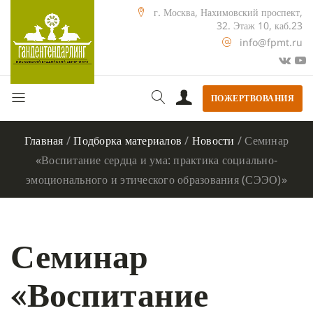
г. Москва, Нахимовский проспект,
32. Этаж 10, каб.23
info@fpmt.ru
ПОЖЕРТВОВАНИЯ
Главная
/
Подборка материалов
/
Новости
/
Семинар
«Воспитание сердца и ума: практика социально-
эмоционального и этического образования (СЭЭО)»
Семинар
«Воспитание