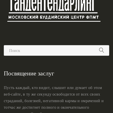
Посвящение заслуг
Пусть каждый, кто видит, слышит или думает об этом
веб-сайте, в ту же секунду освободится от всех своих
страданий, болезней, негативной кармы и омрачений и
тотчас же достигнет полного и окончательного