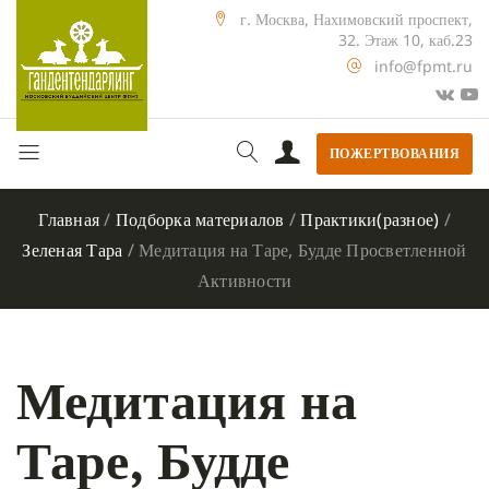
г. Москва, Нахимовский проспект,
32. Этаж 10, каб.23
info@fpmt.ru
ПОЖЕРТВОВАНИЯ
Главная
/
Подборка материалов
/
Практики(разное)
/
Зеленая Тара
/
Медитация на Таре, Будде Просветленной
Активности
Медитация на
Таре, Будде