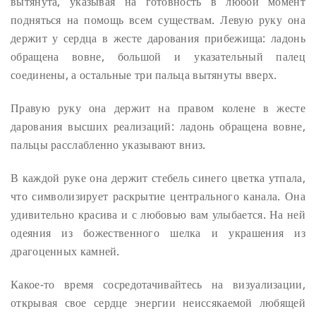
вытянута, указывая на готовность в любой момент
подняться на помощь всем существам. Левую руку она
держит у сердца в жесте дарования прибежища: ладонь
обращена вовне, большой и указательный палец
соединены, а остальные три пальца вытянуты вверх.
Правую руку она держит на правом колене в жесте
дарования высших реализаций: ладонь обращена вовне,
пальцы расслабленно указывают вниз.
В каждой руке она держит стебель синего цветка утпала,
что символизирует раскрытие центрального канала. Она
удивительно красива и с любовью вам улыбается. На ней
одеяния из божественного шелка и украшения из
драгоценных камней.
Какое-то время сосредотачивайтесь на визуализации,
открывая свое сердце энергии неиссякаемой любящей