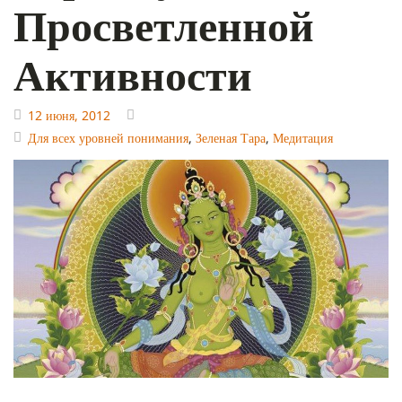
Просветленной
Активности
12 июня, 2012
Для всех уровней понимания
,
Зеленая Тара
,
Медитация