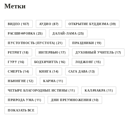
Метки
ВИДЕО
(107)
АУДИО
(87)
ОТКРЫТИЕ БУДДИЗМА
(39)
РАСШИФРОВКА
(25)
ДАЛАЙ-ЛАМА
(25)
ПУСТОТНОСТЬ (ПУСТОТА)
(21)
ПРАЗДНИКИ
(19)
РЕТРИТ
(18)
ИНТЕРВЬЮ
(17)
ДУХОВНЫЙ УЧИТЕЛЬ
(17)
ГУРУ
(16)
БОДХИЧИТТА
(16)
ЛОДЖОНГ
(15)
СМЕРТЬ
(14)
КНИГА
(14)
САГА ДАВА
(13)
НЬЮНГНЕ
(12)
КАРМА
(11)
ЧЕТЫРЕ БЛАГОРОДНЫЕ ИСТИНЫ
(11)
КАЛАЧАКРА
(11)
ПРИРОДА УМА
(11)
ДНИ ПРЕУМНОЖЕНИЯ
(10)
СОВЕТ
(10)
НЁНДРО
(8)
САНСАРА
(8)
ПОКАЗАТЬ ВСЕ
ДНИ ЧУДЕС
(8)
СТРАДАНИЕ
(7)
КОРОНАВИРУС COVID-19
(7)
ЛОСАР
(7)