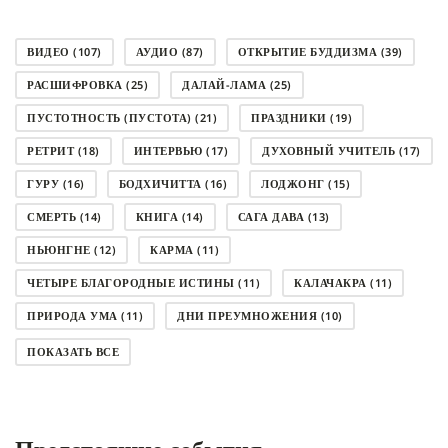
ВИДЕО
(107)
АУДИО
(87)
ОТКРЫТИЕ БУДДИЗМА
(39)
РАСШИФРОВКА
(25)
ДАЛАЙ-ЛАМА
(25)
ПУСТОТНОСТЬ (ПУСТОТА)
(21)
ПРАЗДНИКИ
(19)
РЕТРИТ
(18)
ИНТЕРВЬЮ
(17)
ДУХОВНЫЙ УЧИТЕЛЬ
(17)
ГУРУ
(16)
БОДХИЧИТТА
(16)
ЛОДЖОНГ
(15)
СМЕРТЬ
(14)
КНИГА
(14)
САГА ДАВА
(13)
НЬЮНГНЕ
(12)
КАРМА
(11)
ЧЕТЫРЕ БЛАГОРОДНЫЕ ИСТИНЫ
(11)
КАЛАЧАКРА
(11)
ПРИРОДА УМА
(11)
ДНИ ПРЕУМНОЖЕНИЯ
(10)
СОВЕТ
(10)
НЁНДРО
(8)
САНСАРА
(8)
ПОКАЗАТЬ ВСЕ
ДНИ ЧУДЕС
(8)
СТРАДАНИЕ
(7)
КОРОНАВИРУС COVID-19
(7)
ЛОСАР
(7)
АНАЛИТИЧЕСКАЯ МЕДИТАЦИЯ
(7)
КАК МЕДИТИРОВАТЬ
(6)