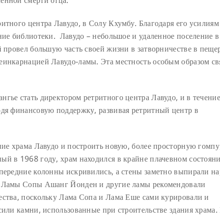
енной смерти отца.
итного центра Лавудо, в Солу Кхумбу. Благодаря его усилиям
ние библиотеки. Лавудо – небольшое и удаленное поселение в
й провел большую часть своей жизни в затворничестве в пеще
еинкарнацией Лавудо-ламы. Эта местность особым образом св
гье стать директором ретритного центра Лавудо, и в течени
одя финансовую поддержку, развивая ретритный центр в
ние храма Лавудо и построить новую, более просторную гомпу
ый в 1968 году, храм находился в крайне плачевном состояни
 передние колонны искривились, а стены заметно выпирали н
я Ламы Сопы Ашанг Йонден и другие ламы рекомендовали
ества, поскольку Лама Сопа и Лама Еше сами курировали и
сили камни, использованные при строительстве здания храма.