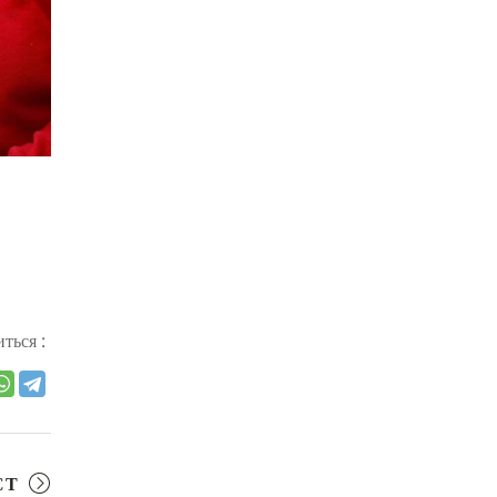
СУТРА ЗОЛОТИСТОГО СВЕТА
(2)
ЧАКРАСАМВАРА
(2)
ПРИРОДА БУДДЫ
(2)
КОНФЛИКТ
(2)
ДНИ БУДДЫ
(2)
НРАВСТВЕННОСТЬ
(2)
УТРЕННИЕ ПРАКТИКИ
(2)
АМИТАЮС
(2)
РАССТАВАНИЕ С ЧЕТЫРЬМЯ
ПРИВЯЗАННОСТЯМИ
(2)
ться :
СЕНГХЕ ДРА
(2)
ВЗАИМОЗАВИСИМОСТЬ
(2)
ПРАКТИКА СОРАДОВАНИЯ
(2)
РЕЛИГИЯ
(1)
АТИША
(1)
СТ
ДЕНЬ ЧУДЕС
(1)
ИТОГИ
(1)