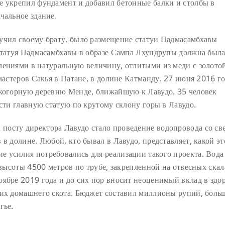
е укрепил фундамент и добавил бетонные балки и столбы в
чальное здание.
учил своему брату, было размещение статуи Падмасамбхавы
 Статуя Падмасамбхавы в образе Сампа Лхундрупы должна был
лениями в натуральную величину, отлитыми из меди с золото
 мастеров Сакья в Патане, в долине Катманду. 27 июня 2016 г
окогорную деревню Менде, ближайшую к Лавудо. 35 человек
ести главную статую по крутому склону горы в Лавудо.
посту директора Лавудо стало проведение водопровода со св
в долине. Любой, кто бывал в Лавудо, представляет, какой эт
 усилия потребовались для реализации такого проекта. Вода
 высоты 4500 метров по трубе, закрепленной на отвесных скал
ябре 2019 года и до сих пор вносит неоценимый вклад в здо
 их домашнего скота. Бюджет составил миллионы рупий, боль
гье.