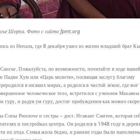
нгье Шерпа. Фото с сайта
fpmt
.
org
ись из Непала, где 8 декабря ушел из жизни младший брат К
 Сангье. Пожалуйста, по возможности, почитайте в ходе ваше
и Падме Хум или «Царь молитв», посвящая заслугу благому
реродился в низших мирах, а родился в чистой земле, где мог
овершенное человеческое тело, встретился с учением Махаяны
 гуру, и радуя ум гуру, достиг пробуждения как можно скоре
 Сопы Ринпоче и сестры – дост. Нгаванг Самтен, которая се
тателях и постройках центра. Он родился в 1948 году в дерев
рти их отца. Семья жила бедно, и ранние годы были наполнен