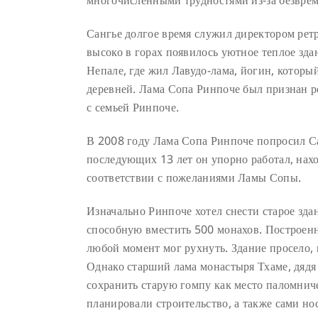
многочисленными трудностями из-за безврем
Сангье долгое время служил директором ретр
высоко в горах появилось уютное теплое зда
Непале, где жил Лавудо-лама, йогин, которы
деревней. Лама Сопа Ринпоче был признан р
с семьей Ринпоче.
В 2008 году Лама Сопа Ринпоче попросил Сан
последующих 13 лет он упорно работал, нах
соответствии с пожеланиями Ламы Сопы.
Изначально Ринпоче хотел снести старое зда
способную вместить 500 монахов. Построенн
любой момент мог рухнуть. Здание просело,
Однако старший лама монастыря Тхаме, дяд
сохранить старую гомпу как место паломнич
планировали строительство, а также сами но