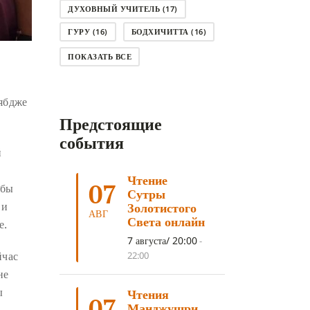
ДУХОВНЫЙ УЧИТЕЛЬ
(17)
ГУРУ
(16)
БОДХИЧИТТА
(16)
ЛОДЖОНГ
(15)
СМЕРТЬ
(14)
ПОКАЗАТЬ ВСЕ
КНИГА
(14)
САГА ДАВА
(13)
ьябдже
НЬЮНГНЕ
(12)
КАРМА
(11)
Предстоящие
ЧЕТЫРЕ БЛАГОРОДНЫЕ ИСТИНЫ
(11)
события
й
КАЛАЧАКРА
(11)
Чтение
ПРИРОДА УМА
(11)
07
 бы
Сутры
ДНИ ПРЕУМНОЖЕНИЯ
(10)
 и
Золотистого
АВГ
Света онлайн
е.
СОВЕТ
(10)
НЁНДРО
(8)
7 августа/ 20:00
-
САНСАРА
(8)
ДНИ ЧУДЕС
(8)
йчас
22:00
СТРАДАНИЕ
(7)
не
ы
Чтения
КОРОНАВИРУС COVID-19
(7)
07
Манджушри