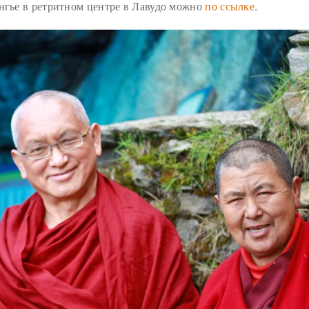
ангье в ретритном центре в Лавудо можно
по ссылке.