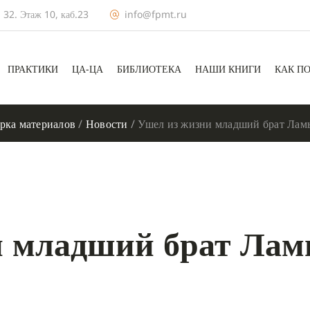
 32. Этаж 10, каб.23
info@fpmt.ru
ПРАКТИКИ
ЦА-ЦА
БИБЛИОТЕКА
НАШИ КНИГИ
КАК П
рка материалов
/
Новости
/
Ушел из жизни младший брат Ла
и младший брат Ла