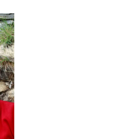
ДЕПРЕССИЯ
(2)
СОСТРАДАНИЕ
(2)
СИНГХАНАДА
(2)
ДВЕНАДЦАТЬ ЗВЕНЬЕВ
ВЗАИМОЗАВИСИМОГО
ПРОИСХОЖДЕНИЯ
(2)
ПАМЯТКА
(2)
ПРАДЖНЯПАРАМИТА
(2)
СУТРА СЕРДЦА
(2)
САНГХА
(2)
ЧЕТЫРЕ БЕЗМЕРНЫХ
(2)
ТЕРПЕНИЕ
(2)
ЯНГСИ РИНПОЧЕ
(2)
ТИБЕТ
(2)
ЛАМА ЧОПА
(2)
КОПАН
(2)