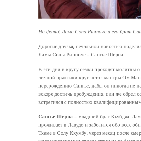
На фото: Лама Сопа Ринпоче и его брат Са
Дорогие друзья, печальной новостью поделил
Ламы Сопы Ринпоче – Сангье Шерпа.
В эти дни в кругу семьи проходят молитвы о
личной практики круг четок мантры Ом Ман
перерождению Сангье, дабы он никогда не пе
вскоре достичь пробуждения, или же обрел с
встретился с полностью квалифицированными
Сангье Шерпа
– младший брат Кьябдже Ламы
проживает в Лавудо и заботится обо всех оби
Тхаме в Солу Кхумбу, через месяц после сме