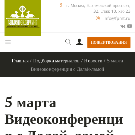
г. Москва, Нахимовский проспект,
32. Этаж 10, каб.23
info@fpmt.ru
ПОЖЕРТВОВАНИЯ
Главная
/
Подборка материалов
/
Новости
/
5 марта
Видеоконференция с Далай-ламой
5 марта
Видеоконференци
я с Далай-ламой