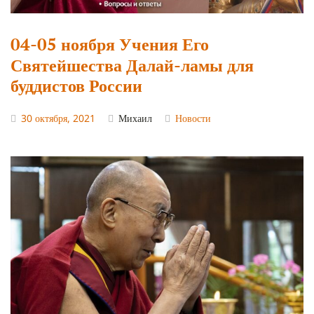
04-05 ноября Учения Его
Святейшества Далай-ламы для
буддистов России
30 октября, 2021
Михаил
Новости