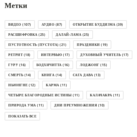
Метки
ВИДЕО
(107)
АУДИО
(87)
ОТКРЫТИЕ БУДДИЗМА
(39)
РАСШИФРОВКА
(25)
ДАЛАЙ-ЛАМА
(25)
ПУСТОТНОСТЬ (ПУСТОТА)
(21)
ПРАЗДНИКИ
(19)
РЕТРИТ
(18)
ИНТЕРВЬЮ
(17)
ДУХОВНЫЙ УЧИТЕЛЬ
(17)
ГУРУ
(16)
БОДХИЧИТТА
(16)
ЛОДЖОНГ
(15)
СМЕРТЬ
(14)
КНИГА
(14)
САГА ДАВА
(13)
НЬЮНГНЕ
(12)
КАРМА
(11)
ЧЕТЫРЕ БЛАГОРОДНЫЕ ИСТИНЫ
(11)
КАЛАЧАКРА
(11)
ПРИРОДА УМА
(11)
ДНИ ПРЕУМНОЖЕНИЯ
(10)
СОВЕТ
(10)
НЁНДРО
(8)
САНСАРА
(8)
ПОКАЗАТЬ ВСЕ
ДНИ ЧУДЕС
(8)
СТРАДАНИЕ
(7)
КОРОНАВИРУС COVID-19
(7)
ЛОСАР
(7)