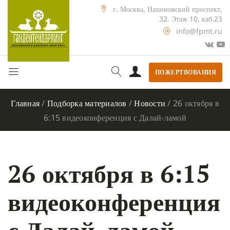
г. Москва, Нахимовский проспект,
32. Этаж 10, каб.23
info@fpmt.ru
ПОЖЕРТВОВАНИЯ
Главная
/
Подборка материалов
/
Новости
/
26 октября в
6:15 видеоконференция с Далай-ламой
26 октября в 6:15
видеоконференция
с Далай-ламой