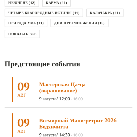
НЬЮНГНЕ
(12)
КАРМА
(11)
ЧЕТЫРЕ БЛАГОРОДНЫЕ ИСТИНЫ
(11)
КАЛАЧАКРА
(11)
ПРИРОДА УМА
(11)
ДНИ ПРЕУМНОЖЕНИЯ
(10)
СОВЕТ
(10)
НЁНДРО
(8)
САНСАРА
(8)
ПОКАЗАТЬ ВСЕ
ДНИ ЧУДЕС
(8)
СТРАДАНИЕ
(7)
КОРОНАВИРУС COVID-19
(7)
ЛОСАР
(7)
Предстоящие события
АНАЛИТИЧЕСКАЯ МЕДИТАЦИЯ
(7)
КАК МЕДИТИРОВАТЬ
(6)
ЦА-ЦА
(6)
ДХАРМА
(6)
ДОСТ. САНГЬЕ КХАНДРО
(6)
09
Мастерская Ца-ца
ТРИ ОСНОВЫ ПУТИ
(5)
ЛХАБАБ ДУЧЕН
(5)
(окрашивание)
ОЧИСТИТЕЛЬНЫЕ ПРАКТИКИ
(5)
САМ СЕБЕ ПСИХОЛОГ
(5)
АВГ
9 августа/ 12:00
-
16:00
УМ И ЕГО ПОТЕНЦИАЛ
(4)
САДХАНА
(4)
ОТРЕЧЕНИЕ
(4)
ВОСЕМЬ ОБЕТОВ
(4)
09
Всемирный Мани-ретрит 2026
ПОДНОШЕНИЯ
(4)
ВОСЕМЬ СТРОФ
(4)
Бодхичитта
АВГ
ГАНДЕН ЛХАГЬЯМА
(3)
РАВНОСТНОСТЬ
(3)
9 августа/ 14:30
-
16:00