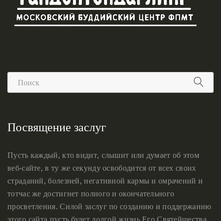
Посвящение заслуг
Пусть каждый, кто видит, слышит или думает об этом
веб-сайте, в ту же секунду освободится от всех своих
страданий, болезней, негативной кармы и омрачений и
тотчас же достигнет полного и окончательного
просветления. Силой заслуг по созданию и поддержанию
этого сайта пусть будет долгой жизнь Его Святейшества