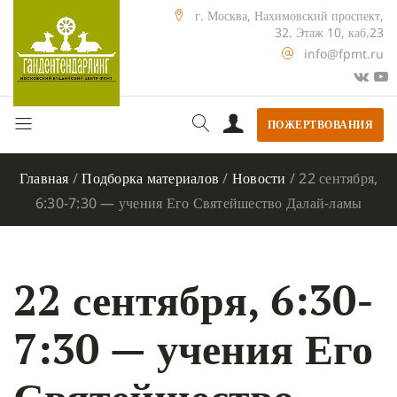
г. Москва, Нахимовский проспект,
32. Этаж 10, каб.23
info@fpmt.ru
ПОЖЕРТВОВАНИЯ
Главная
/
Подборка материалов
/
Новости
/
22 сентября,
6:30-7:30 — учения Его Святейшество Далай-ламы
22 сентября, 6:30-
7:30 — учения Его
Святейшество