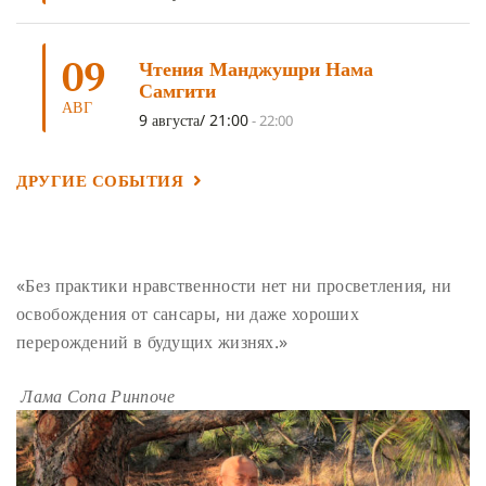
ШАМАТХА
(3)
НИРВАНА
(3)
СХЕМЫ ЛАМРИМА
(3)
09
ТРЕНИРОВКА УМА
(3)
МОНАШЕСТВО
(3)
Чтения Манджушри Нама
Самгити
ПРЕДВАРИТЕЛЬНЫЕ ПРАКТИКИ
(3)
МУДРОСТЬ
(3)
АВГ
9 августа/ 21:00
-
22:00
ЧОКОР ДЮЧЕН
(3)
ПОСВЯЩЕНИЕ
(2)
ГНЕВ
(2)
ПРОСТИРАНИЯ
(2)
ДАГРИ РИНПОЧЕ
(2)
ДРУГИЕ СОБЫТИЯ
ГРУППОВАЯ ПРАКТИКА
(2)
ДЕПРЕССИЯ
(2)
СОСТРАДАНИЕ
(2)
СИНГХАНАДА
(2)
ДВЕНАДЦАТЬ ЗВЕНЬЕВ ВЗАИМОЗАВИСИМОГО
«Без практики нравственности нет ни просветления, ни
ПРОИСХОЖДЕНИЯ
(2)
освобождения от сансары, ни даже хороших
ПАМЯТКА
(2)
ПРАДЖНЯПАРАМИТА
(2)
перерождений в будущих жизнях.»
СУТРА СЕРДЦА
(2)
САНГХА
(2)
Лама Сопа Ринпоче
ЧЕТЫРЕ БЕЗМЕРНЫХ
(2)
ТЕРПЕНИЕ
(2)
ЯНГСИ РИНПОЧЕ
(2)
ТИБЕТ
(2)
ЛАМА ЧОПА
(2)
КОПАН
(2)
СУТРА ЗОЛОТИСТОГО СВЕТА
(2)