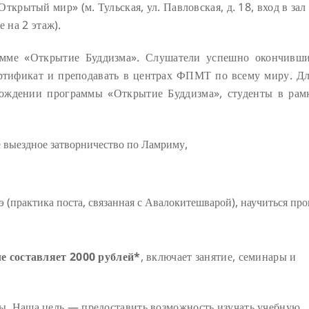
ткрытый мир» (м. Тульская, ул. Павловская, д. 18, вход в зал
 на 2 этаж).
амме «Открытие Буддизма». Слушатели успешно окончивш
ртификат и преподавать в центрах ФПМТ по всему миру. Дл
хождении программы «Открытие Буддизма», студенты в рам
 выездное затворничество по Ламриму,
 (практика поста, связанная с Авалокитешварой), научиться пр
ле составляет 2000 рублей*
, включает занятие, семинары и
. Наша цель — предоставить возможность изучать учебную