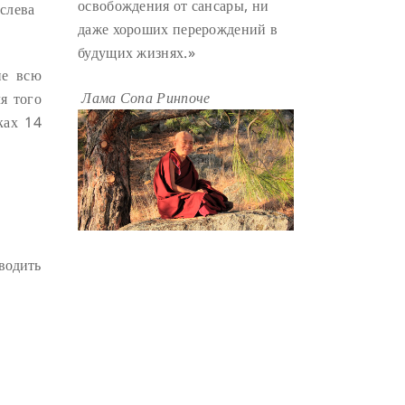
освобождения от сансары, ни
 слева
ГАНДЕН ЛХАГЬЯМА
(3)
даже хороших перерождений в
будущих жизнях.»
РАВНОСТНОСТЬ
(3)
ие всю
ШАМАТХА
(3)
НИРВАНА
(3)
Лама Сопа Ринпоче
я того
СХЕМЫ ЛАМРИМА
(3)
ках 14
ТРЕНИРОВКА УМА
(3)
МОНАШЕСТВО
(3)
ПРЕДВАРИТЕЛЬНЫЕ ПРАКТИКИ
(3)
МУДРОСТЬ
(3)
оводить
ЧОКОР ДЮЧЕН
(3)
ПОСВЯЩЕНИЕ
(2)
ГНЕВ
(2)
ПРОСТИРАНИЯ
(2)
ДАГРИ РИНПОЧЕ
(2)
ГРУППОВАЯ ПРАКТИКА
(2)