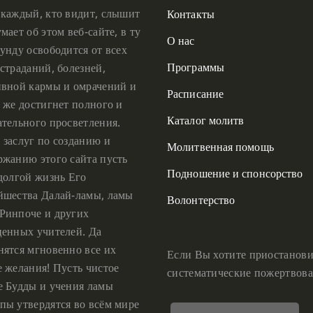
 каждый, кто видит, слышит
Контакты
мает об этом веб-сайте, в ту
О нас
унду освободится от всех
Программы
страданий, болезней,
ивной кармы и омрачений и
Расписание
 же достигнет полного и
Каталог молитв
ательного просветления.
 заслуг по созданию и
Молитвенная помощь
ржанию этого сайта пусть
Подношение и спонсорство
 долгой жизнь Его
йшества Далай-ламы, ламы
Волонтерство
Ринпоче и других
ценных учителей. Да
нятся мгновенно все их
Если Вы хотите приостанови
е желания! Пусть чистое
систематические пожертвова
е Будды и учения ламы
пы утвердятся во всём мире