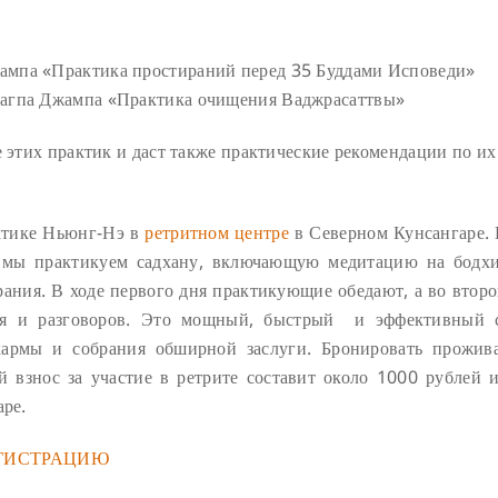
Джампа «Практика простираний перед 35 Буддами Исповеди»
е Дагпа Джампа «Практика очищения Ваджрасаттвы»
е этих практик и даст также практические рекомендации по их
ктике Ньюнг-Нэ в
ретритном центре
в Северном Кунсангаре. 
и мы практикуем садхану, включающую медитацию на бодхи
ания. В ходе первого дня практикующие обедают, а во второ
ья и разговоров. Это мощный, быстрый и эффективный 
кармы и собрания обширной заслуги. Бронировать прожив
взнос за участие в ретрите составит около 1000 рублей и
аре.
ГИСТРАЦИЮ