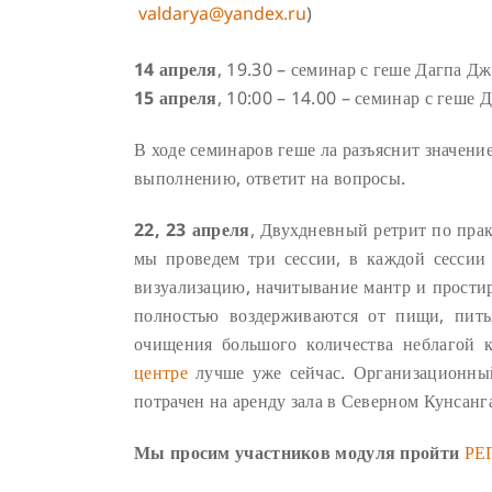
valdarya@yandex.ru
)
14 апреля
, 19.30 – семинар с геше Дагпа 
15 апреля
, 10:00 – 14.00 – семинар с геш
В ходе семинаров геше ла разъяснит значени
выполнению, ответит на вопросы.
22, 23 апреля
, Двухдневный ретрит по пра
мы проведем три сессии, в каждой сесси
визуализацию, начитывание мантр и простир
полностью воздерживаются от пищи, пит
очищения большого количества неблагой 
центре
лучше уже сейчас. Организационный 
потрачен на аренду зала в Северном Кунсанг
Мы просим участников модуля пройти
РЕ