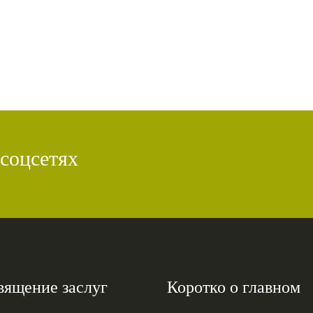
 соцсетях
вящение заслуг
Коротко о главном