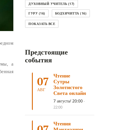
ДУХОВНЫЙ УЧИТЕЛЬ
(17)
ГУРУ
(16)
БОДХИЧИТТА
(16)
ЛОДЖОНГ
(15)
СМЕРТЬ
(14)
ПОКАЗАТЬ ВСЕ
КНИГА
(14)
САГА ДАВА
(13)
едном
НЬЮНГНЕ
(12)
КАРМА
(11)
Предстоящие
ЧЕТЫРЕ БЛАГОРОДНЫЕ ИСТИНЫ
(11)
события
емы, а
КАЛАЧАКРА
(11)
бенная
Чтение
ПРИРОДА УМА
(11)
07
Сутры
ДНИ ПРЕУМНОЖЕНИЯ
(10)
Золотистого
АВГ
Света онлайн
СОВЕТ
(10)
НЁНДРО
(8)
7 августа/ 20:00
-
САНСАРА
(8)
ДНИ ЧУДЕС
(8)
22:00
СТРАДАНИЕ
(7)
Чтения
КОРОНАВИРУС COVID-19
(7)
07
Манджушри