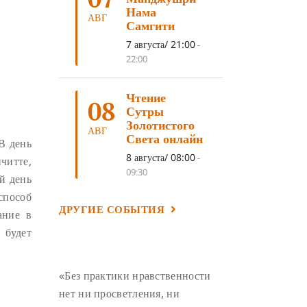
ЛОСАР
(7)
Нама
АВГ
Самгити
АНАЛИТИЧЕСКАЯ МЕДИТАЦИЯ
(7)
7 августа/ 21:00
-
КАК МЕДИТИРОВАТЬ
(6)
22:00
ЦА-ЦА
(6)
ДХАРМА
(6)
Чтение
ДОСТ. САНГЬЕ КХАНДРО
(6)
08
Сутры
ТРИ ОСНОВЫ ПУТИ
(5)
Золотистого
АВГ
Света онлайн
В день
ЛХАБАБ ДУЧЕН
(5)
8 августа/ 08:00
-
читте,
ОЧИСТИТЕЛЬНЫЕ ПРАКТИКИ
(5)
09:30
й день
САМ СЕБЕ ПСИХОЛОГ
(5)
способ
ДРУГИЕ СОБЫТИЯ
УМ И ЕГО ПОТЕНЦИАЛ
(4)
ание в
 будет
САДХАНА
(4)
ОТРЕЧЕНИЕ
(4)
ВОСЕМЬ ОБЕТОВ
(4)
«Без практики нравственности
ПОДНОШЕНИЯ
(4)
нет ни просветления, ни
ВОСЕМЬ СТРОФ
(4)