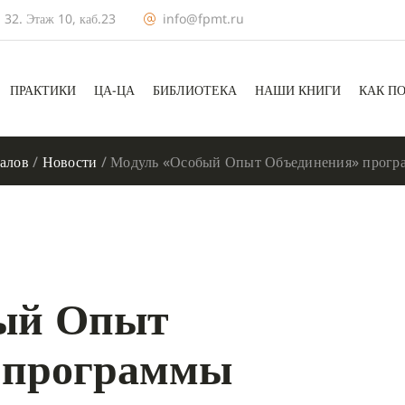
 32. Этаж 10, каб.23
info@fpmt.ru
ПРАКТИКИ
ЦА-ЦА
БИБЛИОТЕКА
НАШИ КНИГИ
КАК П
алов
/
Новости
/
Модуль «Особый Опыт Объединения» прогр
ый Опыт
 программы