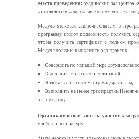
Место проведения
:
буддийский зал центра «О
от главного входа, по металлической лестнице
Модуль является заключительным в прогр
программу имеют возможность получить се
чтобы получить сертификат о полном про
Модуля должны выполнить ряд практик:
Совершить по меньшей мере двухнедельное
Выполнить сто тысяч простираний,
Начитать сто тысяч мантр Ваджрасаттвы,
Выполнить не менее трёх практик Ньюнг-нэ
эту практику.
Орг
анизационный
взнос
за участие в моду
учебную литературу.
*
При необходимости возможны любые льготы