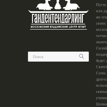
Пусть
или ду
же сек
своих 
негат
тотчас
оконч
Силой
подде
будет
Святе
Сопы 
драго
испол
святы
учени
Цонка