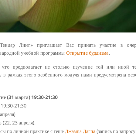
Тендар
Линг
» приглашает
Вас
принять
участие
в
очер
народной учебной программы
Открытие буддизма
.
 что предполагает не столько изучение той или иной т
 в рамках этого особенного модуля нами предусмотрена осо
ие (31 марта) 19:30-21:30
 19:30-21:30
апреля)
(22, 23 апреля).
сы по личной практике с геше
Джампа Дагпа
(запись по запросу