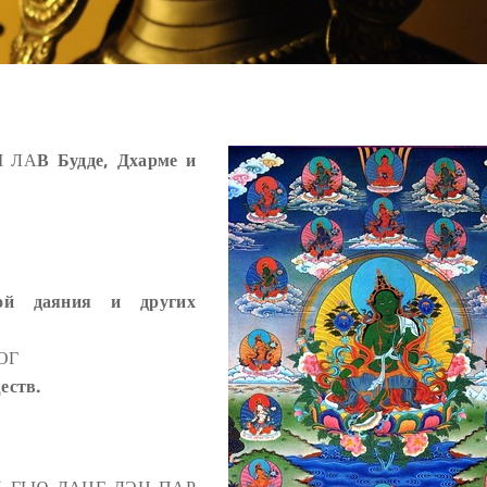
М ЛА
В Будде, Дхарме и
кой даяния и других
ОГ
еств.