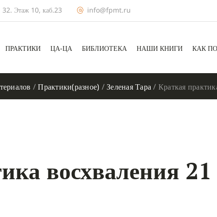
 32. Этаж 10, каб.23
info@fpmt.ru
ПРАКТИКИ
ЦА-ЦА
БИБЛИОТЕКА
НАШИ КНИГИ
КАК П
териалов
/
Практики(разное)
/
Зеленая Тара
/
Краткая практик
ика восхваления 21