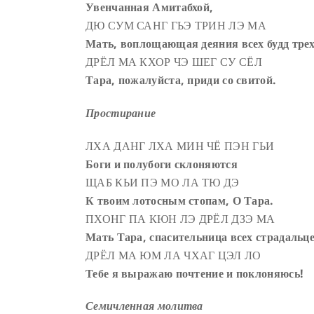
Увенчанная Амитабхой,
ДЮ СУМ САНГ ГЬЭ ТРИН ЛЭ МА
Мать, воплощающая деяния всех будд трех
ДРЁЛ МА КХОР ЧЭ ШЕГ СУ СЁЛ
Тара, пожалуйста, приди со свитой.
Простирание
ЛХА ДАНГ ЛХА МИН ЧЁ ПЭН ГЬИ
Боги и полубоги склоняются
ЩАБ КЬИ ПЭ МО ЛА ТЮ ДЭ
К твоим лотосным стопам, О Тара.
ПХОНГ ПА КЮН ЛЭ ДРЁЛ ДЗЭ МА
Мать Тара, спасительница всех страдальце
ДРЁЛ МА ЮМ ЛА ЧХАГ ЦЭЛ ЛО
Тебе я выражаю почтение и поклоняюсь!
Семичленная молитва