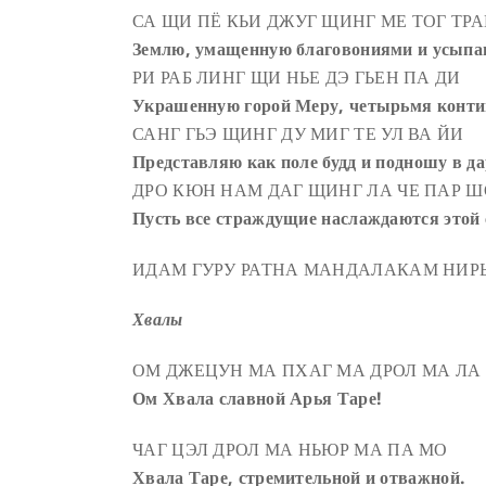
СА ЩИ ПЁ КЬИ ДЖУГ ЩИНГ МЕ ТОГ ТР
Землю, умащенную благовониями и усыпа
РИ РАБ ЛИНГ ЩИ НЬЕ ДЭ ГЬЕН ПА ДИ
Украшенную горой Меру, четырьмя контин
САНГ ГЬЭ ЩИНГ ДУ МИГ ТЕ УЛ ВА ЙИ
Представляю как поле будд и подношу в да
ДРО КЮН НАМ ДАГ ЩИНГ ЛА ЧЕ ПАР Ш
Пусть все страждущие наслаждаются этой 
ИДАМ ГУРУ РАТНА МАНДАЛАКАМ НИР
Хвалы
ОМ ДЖЕЦУН МА ПХАГ МА ДРОЛ МА ЛА 
Ом Хвала славной Арья Таре!
ЧАГ ЦЭЛ ДРОЛ МА НЬЮР МА ПА МО
Хвала Таре, стремительной и отважной.