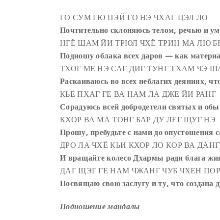
ГО СУМ ГЮ ПЭЙ ГО НЭ ЧХАГ ЦЭЛ ЛО
Почтительно склоняюсь телом, речью и ум
НГЁ ШАМ ЙИ ТРЮЛ ЧХЁ ТРИН МА ЛЮ 
Подношу облака всех даров — как матери
ТХОГ МЕ НЭ САГ ДИГ ТУНГ ТХАМ ЧЭ Ш
Раскаиваюсь во всех неблагих деяниях, чт
КЬЕ ПХАГ ГЕ ВА НАМ ЛА ДЖЕ ЙИ РАНГ
Сорадуюсь всей добродетели святых и об
КХОР ВА МА ТОНГ БАР ДУ ЛЕГ ЩУГ НЭ
Прошу, пребудьте с нами до опустошения 
ДРО ЛА ЧХЁ КЬИ КХОР ЛО КОР ВА ДАНГ
И вращайте колесо Дхармы ради блага жи
ДАГ ЩЭГ ГЕ НАМ ЧЖАНГ ЧУБ ЧХЕН ПОР
Посвящаю свою заслугу и ту, что создана 
Подношение мандалы