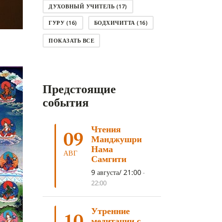
ДУХОВНЫЙ УЧИТЕЛЬ
(17)
ГУРУ
(16)
БОДХИЧИТТА
(16)
ЛОДЖОНГ
(15)
СМЕРТЬ
(14)
ПОКАЗАТЬ ВСЕ
КНИГА
(14)
САГА ДАВА
(13)
НЬЮНГНЕ
(12)
КАРМА
(11)
Предстоящие
ЧЕТЫРЕ БЛАГОРОДНЫЕ ИСТИНЫ
(11)
события
КАЛАЧАКРА
(11)
Чтения
ПРИРОДА УМА
(11)
09
Манджушри
ДНИ ПРЕУМНОЖЕНИЯ
(10)
Нама
АВГ
Самгити
СОВЕТ
(10)
НЁНДРО
(8)
9 августа/ 21:00
-
САНСАРА
(8)
ДНИ ЧУДЕС
(8)
22:00
СТРАДАНИЕ
(7)
Утренние
КОРОНАВИРУС COVID-19
(7)
10
медитации с