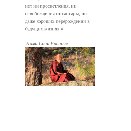
нет ни просветления, ни
ГАНДЕН ЛХАГЬЯМА
(3)
освобождения от сансары, ни
РАВНОСТНОСТЬ
(3)
даже хороших перерождений в
ШАМАТХА
(3)
НИРВАНА
(3)
будущих жизнях.»
СХЕМЫ ЛАМРИМА
(3)
Лама Сопа Ринпоче
ТРЕНИРОВКА УМА
(3)
МОНАШЕСТВО
(3)
ПРЕДВАРИТЕЛЬНЫЕ ПРАКТИКИ
(3)
МУДРОСТЬ
(3)
ЧОКОР ДЮЧЕН
(3)
ПОСВЯЩЕНИЕ
(2)
ГНЕВ
(2)
ПРОСТИРАНИЯ
(2)
ДАГРИ РИНПОЧЕ
(2)
ГРУППОВАЯ ПРАКТИКА
(2)