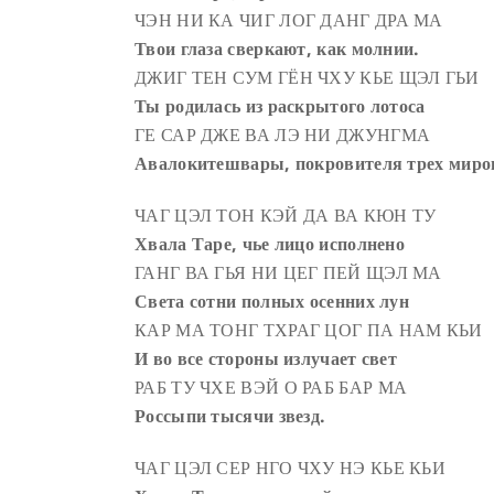
ЧЭН НИ КА ЧИГ ЛОГ ДАНГ ДРА МА
Твои глаза сверкают, как молнии.
ДЖИГ ТЕН СУМ ГЁН ЧХУ КЬЕ ЩЭЛ ГЬИ
Ты родилась из раскрытого лотоса
ГЕ САР ДЖЕ ВА ЛЭ НИ ДЖУНГМА
Авалокитешвары, покровителя трех миро
ЧАГ ЦЭЛ ТОН КЭЙ ДА ВА КЮН ТУ
Хвала Таре, чье лицо исполнено
ГАНГ ВА ГЬЯ НИ ЦЕГ ПЕЙ ЩЭЛ МА
Света сотни полных осенних лун
КАР МА ТОНГ ТХРАГ ЦОГ ПА НАМ КЬИ
И во все стороны излучает свет
РАБ ТУ ЧХЕ ВЭЙ О РАБ БАР МА
Россыпи тысячи звезд.
ЧАГ ЦЭЛ СЕР НГО ЧХУ НЭ КЬЕ КЬИ