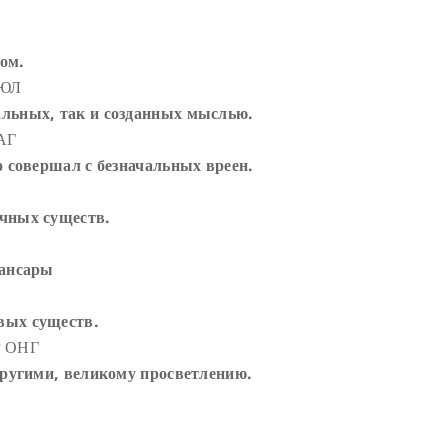
ом.
БЮЛ
альных, так и созданных мыслью.
АГ
о совершал с безначальных вреен.
ычных существ.
сансары
вых существ.
 ОНГ
другими, великому просветлению.