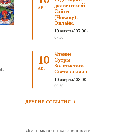
ЛОСАР
(7)
досточтимой
АВГ
Сэйти
АНАЛИТИЧЕСКАЯ МЕДИТАЦИЯ
(7)
(Чикаку).
Онлайн.
КАК МЕДИТИРОВАТЬ
(6)
10 августа/ 07:00
-
ЦА-ЦА
(6)
ДХАРМА
(6)
07:30
ДОСТ. САНГЬЕ КХАНДРО
(6)
ТРИ ОСНОВЫ ПУТИ
(5)
Чтение
10
Сутры
ЛХАБАБ ДУЧЕН
(5)
Золотистого
АВГ
м.
Света онлайн
ОЧИСТИТЕЛЬНЫЕ ПРАКТИКИ
(5)
10 августа/ 08:00
-
САМ СЕБЕ ПСИХОЛОГ
(5)
09:30
УМ И ЕГО ПОТЕНЦИАЛ
(4)
САДХАНА
(4)
ОТРЕЧЕНИЕ
(4)
ДРУГИЕ СОБЫТИЯ
ВОСЕМЬ ОБЕТОВ
(4)
ПОДНОШЕНИЯ
(4)
«Без практики нравственности
ВОСЕМЬ СТРОФ
(4)