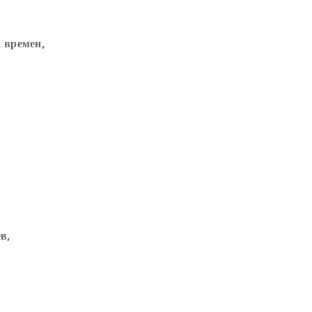
 времен,
в,