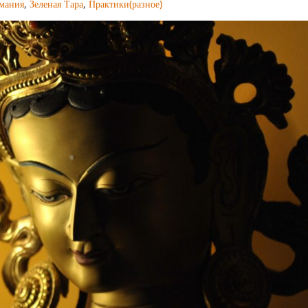
имания
,
Зеленая Тара
,
Практики(разное)