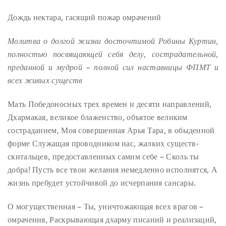
Дождь нектара, гасящий пожар омрачений
Молитва о долгой жизни досточтимой Робины Куртин,
полностью посвящающей себя делу, сострадательной,
преданной и мудрой – полной сил наставницы ФПМТ и
всех живых существ
Мать Победоносных трех времен и десяти направлений,
Дхармакая, великое блаженство, объятое великим
состраданием,
Моя совершенная Арья Тара, в обыденной
форме
Служащая проводником нас, жалких существ-
скитальцев, предоставленных самим себе –
Сколь ты
добра!
Пусть все твои желания немедленно исполнятся,
А
жизнь пребудет устойчивой до исчерпания сансары.
О могущественная –
Ты, уничтожающая всех врагов –
омрачения,
Раскрывающая дхарму писаний и реализаций,