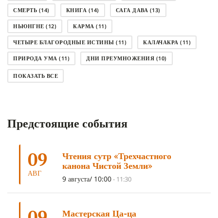
СМЕРТЬ
(14)
КНИГА
(14)
САГА ДАВА
(13)
НЬЮНГНЕ
(12)
КАРМА
(11)
ЧЕТЫРЕ БЛАГОРОДНЫЕ ИСТИНЫ
(11)
КАЛАЧАКРА
(11)
ПРИРОДА УМА
(11)
ДНИ ПРЕУМНОЖЕНИЯ
(10)
СОВЕТ
(10)
НЁНДРО
(8)
САНСАРА
(8)
ПОКАЗАТЬ ВСЕ
ДНИ ЧУДЕС
(8)
СТРАДАНИЕ
(7)
КОРОНАВИРУС COVID-19
(7)
ЛОСАР
(7)
Предстоящие события
АНАЛИТИЧЕСКАЯ МЕДИТАЦИЯ
(7)
КАК МЕДИТИРОВАТЬ
(6)
ЦА-ЦА
(6)
ДХАРМА
(6)
ДОСТ. САНГЬЕ КХАНДРО
(6)
09
Чтения сутр «Трехчастного
ТРИ ОСНОВЫ ПУТИ
(5)
ЛХАБАБ ДУЧЕН
(5)
канона Чистой Земли»
ОЧИСТИТЕЛЬНЫЕ ПРАКТИКИ
(5)
САМ СЕБЕ ПСИХОЛОГ
(5)
АВГ
9 августа/ 10:00
-
11:30
УМ И ЕГО ПОТЕНЦИАЛ
(4)
САДХАНА
(4)
ОТРЕЧЕНИЕ
(4)
ВОСЕМЬ ОБЕТОВ
(4)
09
Мастерская Ца-ца