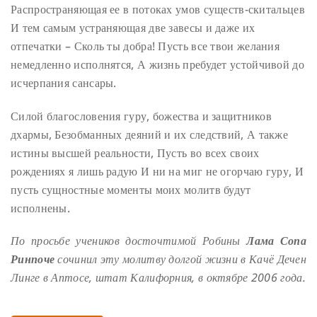
Распространяющая ее в потоках умов существ-скитальцев
И тем самым устраняющая две завесы и даже их
отпечатки –
Сколь ты добра!
Пусть все твои желания
немедленно исполнятся,
А жизнь пребудет устойчивой до
исчерпания сансары.
Силой благословения гуру, божества и защитников
дхармы,
Безобманных деяний и их следствий,
А также
истины высшей реальности,
Пусть во всех своих
рождениях я лишь радую
И ни на миг не огорчаю гуру,
И
пусть сущностные моменты моих молитв будут
исполнены.
По просьбе учеников досточтимой Робины
Лама Сопа
Ринпоче
сочинил эту молитву долгой жизни в Качё Дечен
Линге в Аптосе, штат Калифорния, в октябре 2006 года.