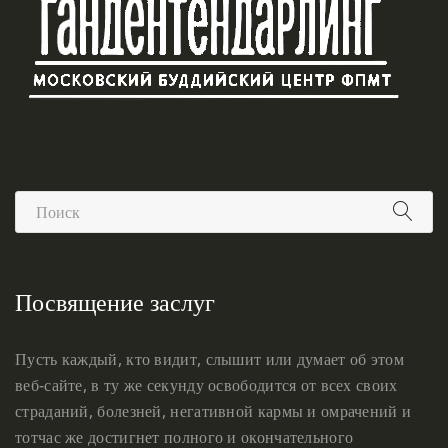
Посвящение заслуг
Пусть каждый, кто видит, слышит или думает об этом
веб-сайте, в ту же секунду освободится от всех своих
страданий, болезней, негативной кармы и омрачений и
тотчас же достигнет полного и окончательного