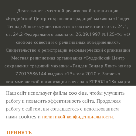
Деятельность местной религиозной организации
«Буддийский Центр сохранения традиций махаяны «Ганден
Тендар Линг» осуществляется в соответствии со ст. 24.1,
ст. 24.2 Федерального закона от 26.09.1997 №125-ФЗ «О
свободе совести и о религиозных объединениях».
Свидетельство о регистрации некоммерческой организации
Местная религиозная организация «Буддийский Центр
сохранения традиций махаяны «Ганден Тендар Линг» номер
77013586144 выдано «13» мая 2010 г. Запись о
некоммерческой организации внесена в ЕГРЮЛ «13» марта
2010 г. за основным государственным регистрационным
Наш сайт использует файлы cookies, чтобы улучшить
номером 1107799015708.
работу и повысить эффективность сайта. Продолжая
Ганден Тендар Линг © 2020 Все права защищены
работу с сайтом, вы соглашаетесь с использованием
Наш адрес : г. Москва, Нахимовский проспект, 32. Этаж
нами cookies и
политикой конфиденциальности
.
10, каб.1023,
ПРИНЯТЬ