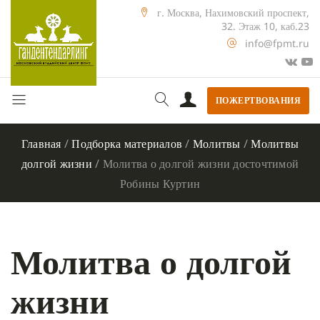
г. Москва, Нахимовский проспект,
32. Этаж 10, каб.23
info@fpmt.ru
ПОЖЕРТВОВАНИЯ
Главная
/
Подборка материалов
/
Молитвы
/
Молитвы
долгой жизни
/
Молитва о долгой жизни досточтимой
Робины Куртин
Молитва о долгой
жизни