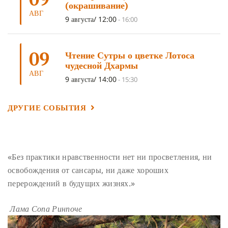
ПОДНОШЕНИЯ
(4)
ВОСЕМЬ СТРОФ
(4)
(окрашивание)
АВГ
ГАНДЕН ЛХАГЬЯМА
(3)
РАВНОСТНОСТЬ
(3)
9 августа/ 12:00
-
16:00
ШАМАТХА
(3)
НИРВАНА
(3)
СХЕМЫ ЛАМРИМА
(3)
09
ТРЕНИРОВКА УМА
(3)
МОНАШЕСТВО
(3)
Чтение Сутры о цветке Лотоса
чудесной Дхармы
ПРЕДВАРИТЕЛЬНЫЕ ПРАКТИКИ
(3)
МУДРОСТЬ
(3)
АВГ
9 августа/ 14:00
-
15:30
ЧОКОР ДЮЧЕН
(3)
ПОСВЯЩЕНИЕ
(2)
ГНЕВ
(2)
ПРОСТИРАНИЯ
(2)
ДАГРИ РИНПОЧЕ
(2)
ДРУГИЕ СОБЫТИЯ
ГРУППОВАЯ ПРАКТИКА
(2)
ДЕПРЕССИЯ
(2)
СОСТРАДАНИЕ
(2)
СИНГХАНАДА
(2)
ДВЕНАДЦАТЬ ЗВЕНЬЕВ ВЗАИМОЗАВИСИМОГО
«Без практики нравственности нет ни просветления, ни
ПРОИСХОЖДЕНИЯ
(2)
освобождения от сансары, ни даже хороших
ПАМЯТКА
(2)
ПРАДЖНЯПАРАМИТА
(2)
перерождений в будущих жизнях.»
СУТРА СЕРДЦА
(2)
САНГХА
(2)
Лама Сопа Ринпоче
ЧЕТЫРЕ БЕЗМЕРНЫХ
(2)
ТЕРПЕНИЕ
(2)
ЯНГСИ РИНПОЧЕ
(2)
ТИБЕТ
(2)
ЛАМА ЧОПА
(2)