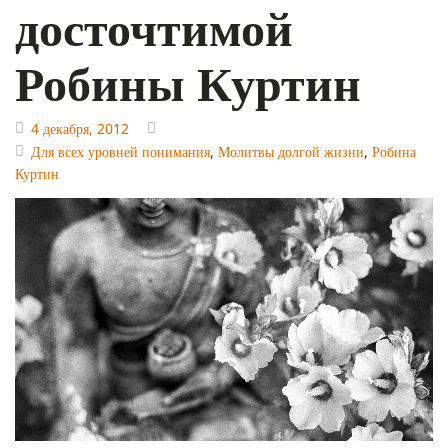
досточтимой
Робины Куртин
4 декабря, 2012
Для всех уровней понимания
,
Молитвы долгой жизни
,
Робина
Куртин