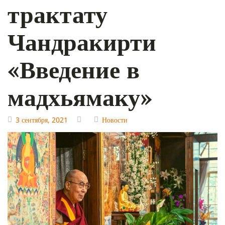
трактату
Чандракирти
«Введение в
мадхьямаку»
3 сентября, 2021
Новости