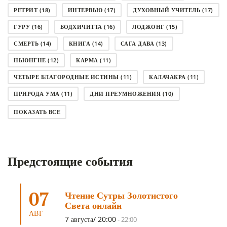
РЕТРИТ
(18)
ИНТЕРВЬЮ
(17)
ДУХОВНЫЙ УЧИТЕЛЬ
(17)
ГУРУ
(16)
БОДХИЧИТТА
(16)
ЛОДЖОНГ
(15)
СМЕРТЬ
(14)
КНИГА
(14)
САГА ДАВА
(13)
НЬЮНГНЕ
(12)
КАРМА
(11)
ЧЕТЫРЕ БЛАГОРОДНЫЕ ИСТИНЫ
(11)
КАЛАЧАКРА
(11)
ПРИРОДА УМА
(11)
ДНИ ПРЕУМНОЖЕНИЯ
(10)
СОВЕТ
(10)
НЁНДРО
(8)
САНСАРА
(8)
ПОКАЗАТЬ ВСЕ
ДНИ ЧУДЕС
(8)
СТРАДАНИЕ
(7)
КОРОНАВИРУС COVID-19
(7)
ЛОСАР
(7)
Предстоящие события
АНАЛИТИЧЕСКАЯ МЕДИТАЦИЯ
(7)
КАК МЕДИТИРОВАТЬ
(6)
ЦА-ЦА
(6)
ДХАРМА
(6)
ДОСТ. САНГЬЕ КХАНДРО
(6)
07
Чтение Сутры Золотистого
ТРИ ОСНОВЫ ПУТИ
(5)
ЛХАБАБ ДУЧЕН
(5)
Света онлайн
ОЧИСТИТЕЛЬНЫЕ ПРАКТИКИ
(5)
САМ СЕБЕ ПСИХОЛОГ
(5)
АВГ
7 августа/ 20:00
-
22:00