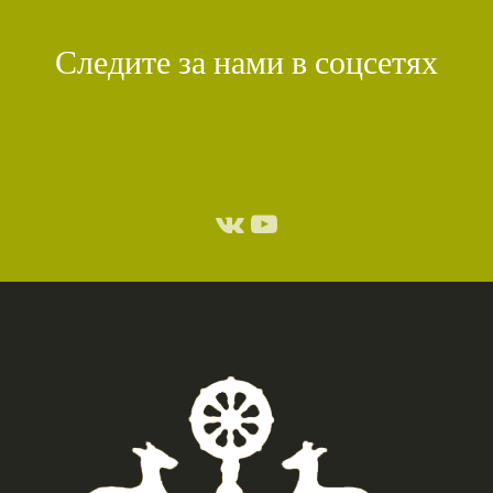
КИРТИ ЦЕНШАБ РИНПОЧЕ
(1)
ДВОЙНАЯ СУТРА
(1)
Следите за нами в соцсетях
СТИХИЙНЫЕ БЕДСТВИЯ
(1)