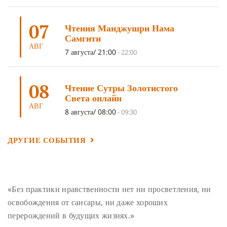
УМ И ЕГО ПОТЕНЦИАЛ
(4)
САДХАНА
(4)
ОТРЕЧЕНИЕ
(4)
ВОСЕМЬ ОБЕТОВ
(4)
07
Чтения Манджушри Нама
ПОДНОШЕНИЯ
(4)
ВОСЕМЬ СТРОФ
(4)
Самгити
АВГ
ГАНДЕН ЛХАГЬЯМА
(3)
РАВНОСТНОСТЬ
(3)
7 августа/ 21:00
-
22:00
ШАМАТХА
(3)
НИРВАНА
(3)
СХЕМЫ ЛАМРИМА
(3)
08
ТРЕНИРОВКА УМА
(3)
МОНАШЕСТВО
(3)
Чтение Сутры Золотистого
Света онлайн
ПРЕДВАРИТЕЛЬНЫЕ ПРАКТИКИ
(3)
МУДРОСТЬ
(3)
АВГ
8 августа/ 08:00
-
09:30
ЧОКОР ДЮЧЕН
(3)
ПОСВЯЩЕНИЕ
(2)
ГНЕВ
(2)
ПРОСТИРАНИЯ
(2)
ДАГРИ РИНПОЧЕ
(2)
ДРУГИЕ СОБЫТИЯ
ГРУППОВАЯ ПРАКТИКА
(2)
ДЕПРЕССИЯ
(2)
СОСТРАДАНИЕ
(2)
СИНГХАНАДА
(2)
ДВЕНАДЦАТЬ ЗВЕНЬЕВ ВЗАИМОЗАВИСИМОГО
«Без практики нравственности нет ни просветления, ни
ПРОИСХОЖДЕНИЯ
(2)
освобождения от сансары, ни даже хороших
ПАМЯТКА
(2)
ПРАДЖНЯПАРАМИТА
(2)
перерождений в будущих жизнях.»
СУТРА СЕРДЦА
(2)
САНГХА
(2)