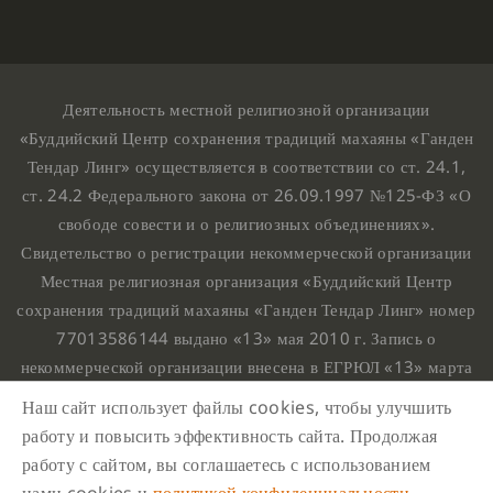
Деятельность местной религиозной организации
«Буддийский Центр сохранения традиций махаяны «Ганден
Тендар Линг» осуществляется в соответствии со ст. 24.1,
ст. 24.2 Федерального закона от 26.09.1997 №125-ФЗ «О
свободе совести и о религиозных объединениях».
Свидетельство о регистрации некоммерческой организации
Местная религиозная организация «Буддийский Центр
сохранения традиций махаяны «Ганден Тендар Линг» номер
77013586144 выдано «13» мая 2010 г. Запись о
некоммерческой организации внесена в ЕГРЮЛ «13» марта
2010 г. за основным государственным регистрационным
Наш сайт использует файлы cookies, чтобы улучшить
номером 1107799015708.
работу и повысить эффективность сайта. Продолжая
Ганден Тендар Линг © 2020 Все права защищены
работу с сайтом, вы соглашаетесь с использованием
Наш адрес : г. Москва, Нахимовский проспект, 32. Этаж