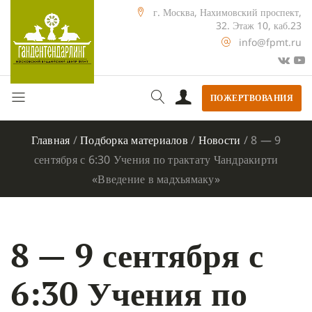
г. Москва, Нахимовский проспект,
32. Этаж 10, каб.23
info@fpmt.ru
ПОЖЕРТВОВАНИЯ
Главная
/
Подборка материалов
/
Новости
/
8 — 9
сентября с 6:30 Учения по трактату Чандракирти
«Введение в мадхьямаку»
8 — 9 сентября с
6:30 Учения по