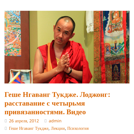
Геше Нгаванг Тукдже. Лоджонг:
расставание с четырьмя
привязанностями. Видео
26 апреля, 2012
admin
Геше Нгаванг Тукдже
,
Лекции
,
Психология