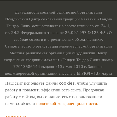
Деятельность местной религиозной организации
«Буддийский Центр сохранения традиций махаяны «Ганден
Тендар Линг» осуществляется в соответствии со ст. 24.1,
ст. 24.2 Федерального закона от 26.09.1997 №125-ФЗ «О
свободе совести и о религиозных объединениях».
Свидетельство о регистрации некоммерческой организации
Местная религиозная организация «Буддийский Центр
сохранения традиций махаяны «Ганден Тендар Линг» номер
77013586144 выдано «13» мая 2010 г. Запись о
некоммерческой организации внесена в ЕГРЮЛ «13» марта
2010 г. за основным государственным регистрационным
Наш сайт использует файлы cookies, чтобы улучшить
номером 1107799015708.
работу и повысить эффективность сайта. Продолжая
Ганден Тендар Линг © 2020 Все права защищены
работу с сайтом, вы соглашаетесь с использованием
Наш адрес : г. Москва, Нахимовский проспект, 32. Этаж
нами cookies и
политикой конфиденциальности
.
10, каб.1023,