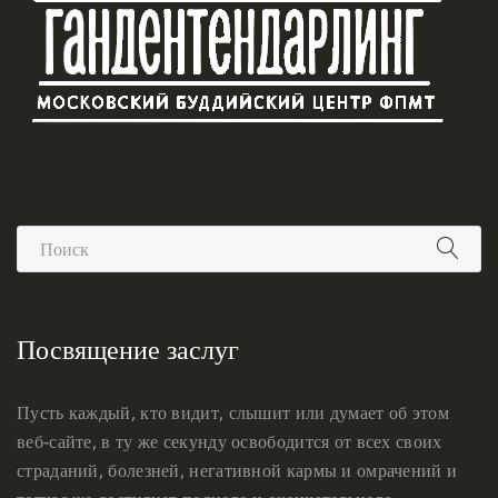
Посвящение заслуг
Пусть каждый, кто видит, слышит или думает об этом
веб-сайте, в ту же секунду освободится от всех своих
страданий, болезней, негативной кармы и омрачений и