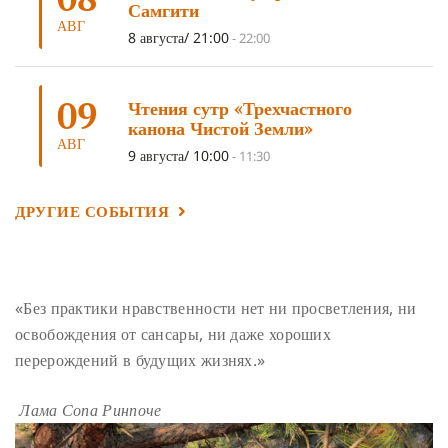
ПОДНОШЕНИЯ
(4)
ВОСЕМЬ СТРОФ
(4)
Самгити
АВГ
ГАНДЕН ЛХАГЬЯМА
(3)
РАВНОСТНОСТЬ
(3)
8 августа/ 21:00
-
22:00
ШАМАТХА
(3)
НИРВАНА
(3)
СХЕМЫ ЛАМРИМА
(3)
09
ТРЕНИРОВКА УМА
(3)
МОНАШЕСТВО
(3)
Чтения сутр «Трехчастного
канона Чистой Земли»
ПРЕДВАРИТЕЛЬНЫЕ ПРАКТИКИ
(3)
МУДРОСТЬ
(3)
АВГ
9 августа/ 10:00
-
11:30
ЧОКОР ДЮЧЕН
(3)
ПОСВЯЩЕНИЕ
(2)
ГНЕВ
(2)
ПРОСТИРАНИЯ
(2)
ДАГРИ РИНПОЧЕ
(2)
ДРУГИЕ СОБЫТИЯ
ГРУППОВАЯ ПРАКТИКА
(2)
ДЕПРЕССИЯ
(2)
СОСТРАДАНИЕ
(2)
СИНГХАНАДА
(2)
ДВЕНАДЦАТЬ ЗВЕНЬЕВ ВЗАИМОЗАВИСИМОГО
«Без практики нравственности нет ни просветления, ни
ПРОИСХОЖДЕНИЯ
(2)
освобождения от сансары, ни даже хороших
ПАМЯТКА
(2)
ПРАДЖНЯПАРАМИТА
(2)
перерождений в будущих жизнях.»
СУТРА СЕРДЦА
(2)
САНГХА
(2)
Лама Сопа Ринпоче
ЧЕТЫРЕ БЕЗМЕРНЫХ
(2)
ТЕРПЕНИЕ
(2)
ЯНГСИ РИНПОЧЕ
(2)
ТИБЕТ
(2)
ЛАМА ЧОПА
(2)