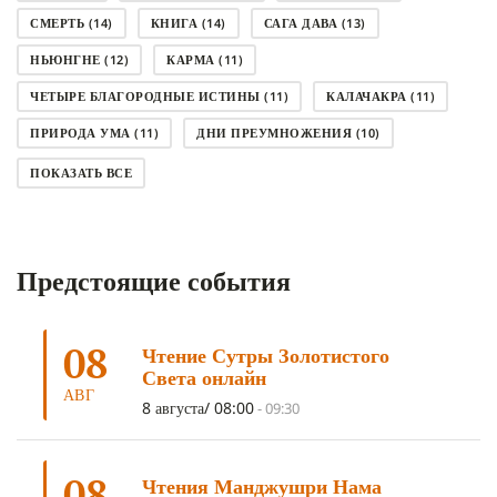
СМЕРТЬ
(14)
КНИГА
(14)
САГА ДАВА
(13)
НЬЮНГНЕ
(12)
КАРМА
(11)
ЧЕТЫРЕ БЛАГОРОДНЫЕ ИСТИНЫ
(11)
КАЛАЧАКРА
(11)
ПРИРОДА УМА
(11)
ДНИ ПРЕУМНОЖЕНИЯ
(10)
СОВЕТ
(10)
НЁНДРО
(8)
САНСАРА
(8)
ПОКАЗАТЬ ВСЕ
ДНИ ЧУДЕС
(8)
СТРАДАНИЕ
(7)
КОРОНАВИРУС COVID-19
(7)
ЛОСАР
(7)
Предстоящие события
АНАЛИТИЧЕСКАЯ МЕДИТАЦИЯ
(7)
КАК МЕДИТИРОВАТЬ
(6)
ЦА-ЦА
(6)
ДХАРМА
(6)
ДОСТ. САНГЬЕ КХАНДРО
(6)
08
Чтение Сутры Золотистого
ТРИ ОСНОВЫ ПУТИ
(5)
ЛХАБАБ ДУЧЕН
(5)
Света онлайн
ОЧИСТИТЕЛЬНЫЕ ПРАКТИКИ
(5)
САМ СЕБЕ ПСИХОЛОГ
(5)
АВГ
8 августа/ 08:00
-
09:30
УМ И ЕГО ПОТЕНЦИАЛ
(4)
САДХАНА
(4)
ОТРЕЧЕНИЕ
(4)
ВОСЕМЬ ОБЕТОВ
(4)
08
Чтения Манджушри Нама