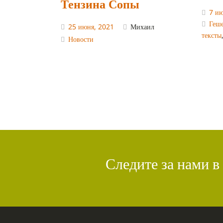
Тензина Сопы
7 и
Геш
25 июня, 2021
Михаил
тексты
Новости
Следите за нами в