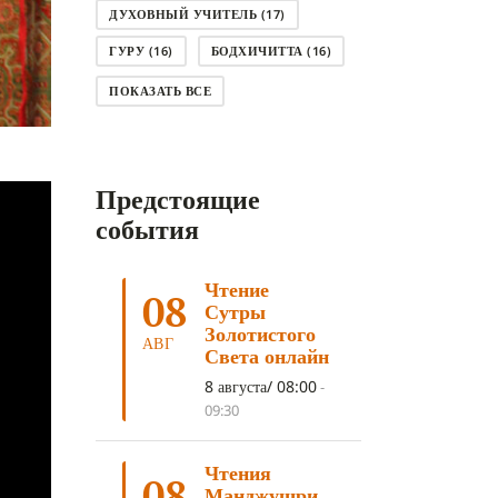
ДУХОВНЫЙ УЧИТЕЛЬ
(17)
ГУРУ
(16)
БОДХИЧИТТА
(16)
ЛОДЖОНГ
(15)
СМЕРТЬ
(14)
ПОКАЗАТЬ ВСЕ
КНИГА
(14)
САГА ДАВА
(13)
НЬЮНГНЕ
(12)
КАРМА
(11)
Предстоящие
ЧЕТЫРЕ БЛАГОРОДНЫЕ ИСТИНЫ
(11)
события
КАЛАЧАКРА
(11)
Чтение
ПРИРОДА УМА
(11)
08
Сутры
ДНИ ПРЕУМНОЖЕНИЯ
(10)
Золотистого
АВГ
Света онлайн
СОВЕТ
(10)
НЁНДРО
(8)
8 августа/ 08:00
-
САНСАРА
(8)
ДНИ ЧУДЕС
(8)
09:30
СТРАДАНИЕ
(7)
Чтения
КОРОНАВИРУС COVID-19
(7)
08
Манджушри