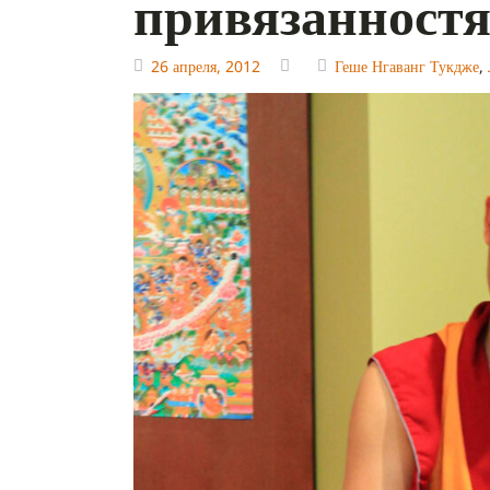
привязанностя
26 апреля, 2012
Геше Нгаванг Тукдже
,