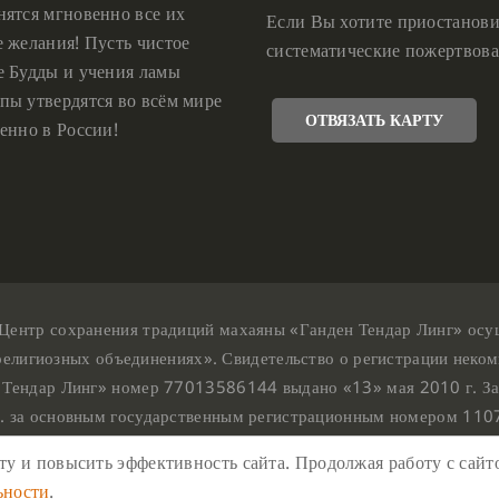
нятся мгновенно все их
Если Вы хотите приостанови
е желания! Пусть чистое
систематические пожертвова
е Будды и учения ламы
пы утвердятся во всём мире
ОТВЯЗАТЬ КАРТУ
енно в России!
Центр сохранения традиций махаяны «Ганден Тендар Линг» осущес
религиозных объединениях». Свидетельство о регистрации неком
 Тендар Линг» номер 77013586144 выдано «13» мая 2010 г. За
г. за основным государственным регистрационным номером 11
Ганден Тендар Линг © 2020 Все права защищены
у и повысить эффективность сайта. Продолжая работу с сайто
ш адрес : г. Москва, Нахимовский проспект, 32. Этаж 10, каб.10
ьности
.