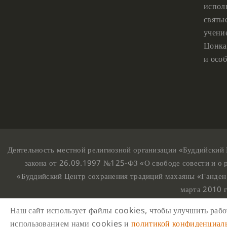
испол
святы
учени
Цонка
и особ
Деятельность местной религиозной организации «Буддийский 
закона от 26.09.1997 №125-ФЗ «О свободе совести и о 
«Буддийский Центр сохранения традиций махаяны «Ганден
марта 2010 
Наш сайт использует файлы cookies, чтобы улучшить работ
На
использованием нами cookies и
политикой конфиденциал