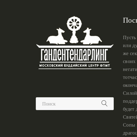
Пос
Пусть
или ду
же сек
своих 
негат
тотчас
оконч
Силой
подде
будет
Святе
Сопы 
драго