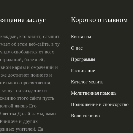
вящение заслуг
Коротко о главном
 каждый, кто видит, слышит
Контакты
мает об этом веб-сайте, в ту
О нас
унду освободится от всех
Программы
страданий, болезней,
ивной кармы и омрачений и
Расписание
 же достигнет полного и
Каталог молитв
ательного просветления.
 заслуг по созданию и
Молитвенная помощь
ржанию этого сайта пусть
Подношение и спонсорство
 долгой жизнь Его
йшества Далай-ламы, ламы
Волонтерство
Ринпоче и других
ценных учителей. Да