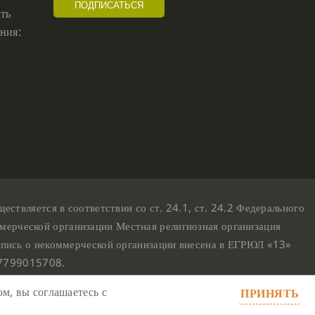
ть
КРИЗИС
(1)
ния:
УДОВОЛЬСТВИЕ
(1)
СУТРА ВАДЖРНОГО ОТСЕЧЕНИЯ
(1)
ТХАНГТОНГ ГЬЯЛПО
(1)
ТОНГЛЕН
(1)
ГЕШЕ ТЕНЗИН СОПА
(1)
БОЛЬ
(1)
МИЛАРЕПА
(1)
КИРТИ ЦЕНШАБ РИНПОЧЕ
(1)
твляется в соответствии со ст. 24.1, ст. 24.2 Федерального
ДВОЙНАЯ СУТРА
(1)
мерческой организации Местная религиозная организация
СТИХИЙНЫЕ БЕДСТВИЯ
(1)
пись о некоммерческой организации внесена в ЕГРЮЛ «13»
07799015708.
м, вы соглашаетесь с
ПРИНЯТЬ
23,