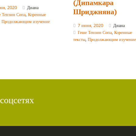
(Дипамкара
юня, 2020
Диана
Шриджняна)
е Тензин Сопа
,
Коренные
,
Продолжающим изучение
7 июня, 2020
Диана
Геше Тензин Сопа
,
Коренные
тексты
,
Продолжающим изучение
 соцсетях