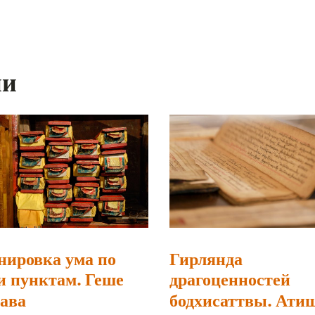
ии
нировка ума по
Гирлянда
и пунктам. Геше
драгоценностей
ава
бодхисаттвы. Ати