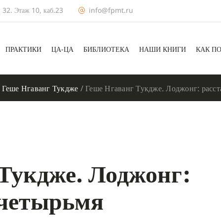
 32. Этаж 10, каб.23
info@fpmt.ru
ПРАКТИКИ
ЦА-ЦА
БИБЛИОТЕКА
НАШИ КНИГИ
КАК П
Геше Нгаванг Тукдже
/
Геше Нгаванг Тукдже. Лоджонг: расст
Тукдже. Лоджонг:
 четырьмя