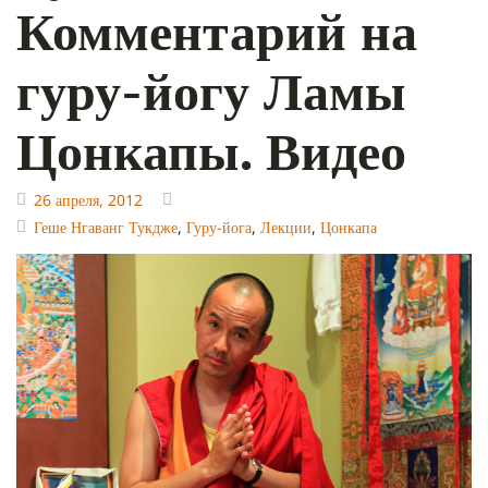
Комментарий на
гуру-йогу Ламы
Цонкапы. Видео
26 апреля, 2012
Геше Нгаванг Тукдже
,
Гуру-йога
,
Лекции
,
Цонкапа