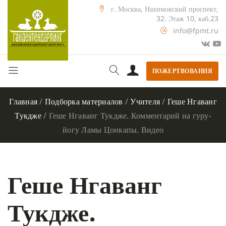
г. Москва, Нахимовский проспект,
32. Этаж 10, каб.23
info@fpmt.ru
ПОЖЕРТВОВАНИЯ
Главная
/
Подборка материалов
/
Учителя
/
Геше Нгаванг
Тукдже
/
Геше Нгаванг Тукдже. Комментарий на гуру-
йогу Ламы Цонкапы. Видео
Геше Нгаванг
Тукдже.