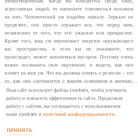
умиротворенным. Когда вы находитесь среди злых,
агрессивных людей, то начинаете становиться похожим
на них. Человеческий ум подобен зеркалу. Зеркало не
предвзято, оно просто отражает все, что перед ним,
независимо от того, что это: ужасное или прекрасное.
Кроме того, ваш ум перенимает энергию окружающего
вас пространства, и если вы не понимаете, что
происходит, может заполняться мусором.
Поэтому очень
важно осознавать свое окружение, и видеть, как оно
влияет на ваш ум. Что вы должны понять о религии – это
то, как она соотносится с вашим сознанием и жизнью.
Если вы сможете управлять всем этим, то религия станет
Наш сайт использует файлы cookies, чтобы улучшить
фантастической помощью, и вот они – ваши реализации.
работу и повысить эффективность сайта. Продолжая
Вам не нужно акцентировать внимание на вере в Бога
работу с сайтом, вы соглашаетесь с использованием
или Будду, грехах или на чем бы то ни было, не
нами cookies и
политикой конфиденциальности
.
волнуйтесь обо всем этом. Просто действуйте исходя из
правильного понимания, и вы получите результаты, даже
ПРИНЯТЬ
сегодня. Забудьте о сверхсознании или абсолютной