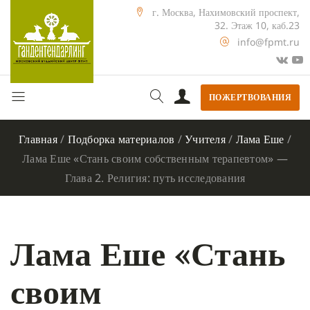
г. Москва, Нахимовский проспект,
32. Этаж 10, каб.23
info@fpmt.ru
ПОЖЕРТВОВАНИЯ
Главная
/
Подборка материалов
/
Учителя
/
Лама Еше
/
Лама Еше «Стань своим собственным терапевтом» —
Глава 2. Религия: путь исследования
Лама Еше «Стань
своим