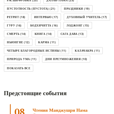
РАСШИФРОВКА
(25)
ДАЛАЙ-ЛАМА
(25)
ПУСТОТНОСТЬ (ПУСТОТА)
(21)
ПРАЗДНИКИ
(19)
РЕТРИТ
(18)
ИНТЕРВЬЮ
(17)
ДУХОВНЫЙ УЧИТЕЛЬ
(17)
ГУРУ
(16)
БОДХИЧИТТА
(16)
ЛОДЖОНГ
(15)
СМЕРТЬ
(14)
КНИГА
(14)
САГА ДАВА
(13)
НЬЮНГНЕ
(12)
КАРМА
(11)
ЧЕТЫРЕ БЛАГОРОДНЫЕ ИСТИНЫ
(11)
КАЛАЧАКРА
(11)
ПРИРОДА УМА
(11)
ДНИ ПРЕУМНОЖЕНИЯ
(10)
СОВЕТ
(10)
НЁНДРО
(8)
САНСАРА
(8)
ПОКАЗАТЬ ВСЕ
ДНИ ЧУДЕС
(8)
СТРАДАНИЕ
(7)
КОРОНАВИРУС COVID-19
(7)
ЛОСАР
(7)
Предстоящие события
АНАЛИТИЧЕСКАЯ МЕДИТАЦИЯ
(7)
КАК МЕДИТИРОВАТЬ
(6)
ЦА-ЦА
(6)
ДХАРМА
(6)
ДОСТ. САНГЬЕ КХАНДРО
(6)
08
Чтения Манджушри Нама
ТРИ ОСНОВЫ ПУТИ
(5)
ЛХАБАБ ДУЧЕН
(5)