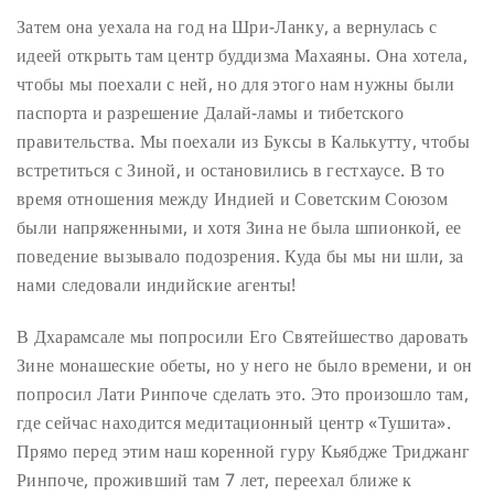
Затем она уехала на год на Шри-Ланку, а вернулась с
идеей открыть там центр буддизма Махаяны. Она хотела,
чтобы мы поехали с ней, но для этого нам нужны были
паспорта и разрешение Далай-ламы и тибетского
правительства. Мы поехали из Буксы в Калькутту, чтобы
встретиться с Зиной, и остановились в гестхаусе. В то
время отношения между Индией и Советским Союзом
были напряженными, и хотя Зина не была шпионкой, ее
поведение вызывало подозрения. Куда бы мы ни шли, за
нами следовали индийские агенты!
В Дхарамсале мы попросили Его Святейшество даровать
Зине монашеские обеты, но у него не было времени, и он
попросил Лати Ринпоче сделать это. Это произошло там,
где сейчас находится медитационный центр «Тушита».
Прямо перед этим наш коренной гуру Кьябдже Триджанг
Ринпоче, проживший там 7 лет, переехал ближе к