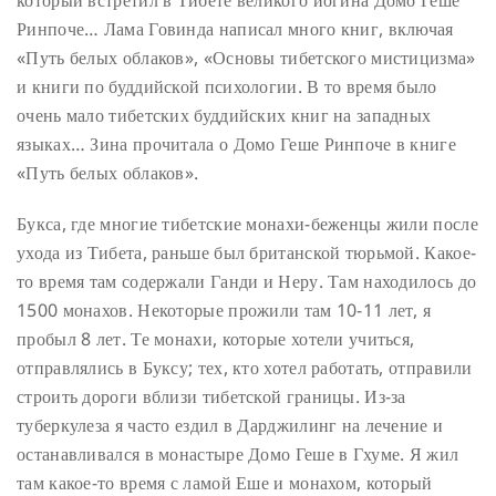
Ринпоче… Лама Говинда написал много книг, включая
«Путь белых облаков», «Основы тибетского мистицизма»
и книги по буддийской психологии. В то время было
очень мало тибетских буддийских книг на западных
языках… Зина прочитала о Домо Геше Ринпоче в книге
«Путь белых облаков».
Букса, где многие тибетские монахи-беженцы жили после
ухода из Тибета, раньше был британской тюрьмой. Какое-
то время там содержали Ганди и Неру. Там находилось до
1500 монахов. Некоторые прожили там 10-11 лет, я
пробыл 8 лет. Те монахи, которые хотели учиться,
отправлялись в Буксу; тех, кто хотел работать, отправили
строить дороги вблизи тибетской границы. Из-за
туберкулеза я часто ездил в Дарджилинг на лечение и
останавливался в монастыре Домо Геше в Гхуме. Я жил
там какое-то время с ламой Еше и монахом, который