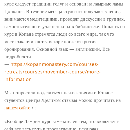
курс следует традиции гелуг и основан на ламриме ламы
Цонкапы. В течение месяца студенты получают учения,
занимаются медитациями, проводят дискуссии в группах,
самостоятельно изучают тексты в библиотеке. Попасть на
курс в Копане стремятся люди со всего мира, так что
места заканчиваются вскоре после открытия
бронирования. Основной язык — английский. Все
подробности
—
https://kopanmonastery.com/courses-
retreats/courses/november-course/more-
information
Мы попросили поделиться впечатлениями о Копане
студентов центра /целиком отзывы можно прочитать на
нашем сайте
/ :
«Вообще Ламрим курс замечателен тем, что включает в
себя все весь путь к просветлению, исключая