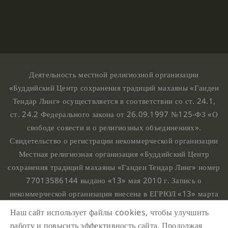
Деятельность местной религиозной организации
«Буддийский Центр сохранения традиций махаяны «Ганден
Тендар Линг» осуществляется в соответствии со ст. 24.1,
ст. 24.2 Федерального закона от 26.09.1997 №125-ФЗ «О
свободе совести и о религиозных объединениях».
Свидетельство о регистрации некоммерческой организации
Местная религиозная организация «Буддийский Центр
сохранения традиций махаяны «Ганден Тендар Линг» номер
77013586144 выдано «13» мая 2010 г. Запись о
некоммерческой организации внесена в ЕГРЮЛ «13» марта
2010 г. за основным государственным регистрационным
Наш сайт использует файлы cookies, чтобы улучшить
номером 1107799015708.
работу и повысить эффективность сайта. Продолжая