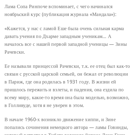
Лама Сопа Ринпоче вспоминает, с чего начинался
ноябрьский курс (публикация журнала «Мандала»):
«Кажется, у нас с ламой Еше была очень сильная карма
давать учения по Дхарме западным ученикам… А
началось все с нашей первой западной ученицы — Зины
Рачевски.
Ее называли принцессой Рачевски, т.к. ее отец был как-то
связан с русской царской семьей, он бежал от революции
в Париж, где она родилась в 1931 году. В жизни ей
пришлось пережить и взлеты, и падения, она ездила по
всему миру, какое-то время она была моделью, возможно,
в Голливуде, хотя я не уверен в этом.
В начале 1960-х возникло движение хиппи, и Зине
попались сочинения немецкого автора — ламы Говинды,
который встретил в Тибете великого йогина Домо Геше