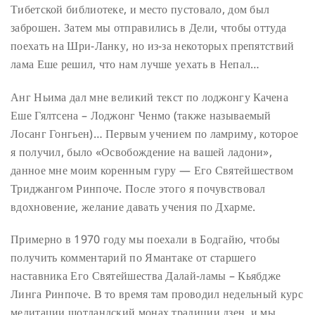
Тибетской библиотеке, и место пустовало, дом был
заброшен. Затем мы отправились в Дели, чтобы оттуда
поехать на Шри-Ланку, но из-за некоторых препятствий
лама Еше решил, что нам лучше уехать в Непал…
Анг Ньима дал мне великий текст по лоджонгу Качена
Еше Гялтсена – Лоджонг Ченмо (также называемый
Лосанг Гонгьен)… Первым учением по ламриму, которое
я получил, было «Освобождение на вашей ладони»,
данное мне моим коренным гуру — Его Святейшеством
Триджангом Ринпоче. После этого я почувствовал
вдохновение, желание давать учения по Дхарме.
Примерно в 1970 году мы поехали в Бодгайю, чтобы
получить комментарий по Ямантаке от старшего
наставника Его Святейшества Далай-ламы – Кьябдже
Линга Ринпоче. В то время там проводил недельный курс
медитации шотландский монах традиции дзен, и мы