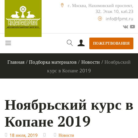
г. Москва, Нахимовский проспект,
32. Этаж 10, каб.23
info@fpmt.ru
ПОЖЕРТВОВАНИЯ
Главная
/
Подборка материалов
/
Новости
/
Ноябрьский
курс в Копане 2019
Ноябрьский курс в
Копане 2019
18 июля, 2019
Новости