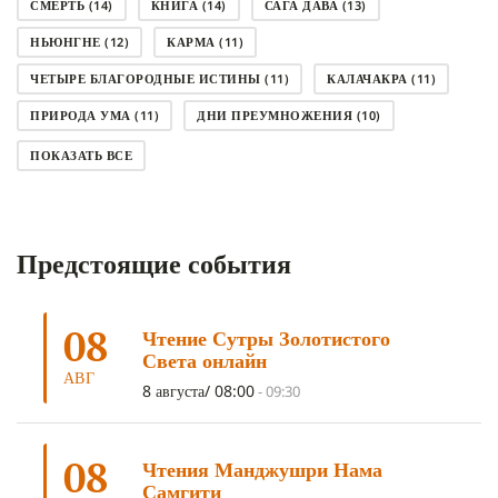
СМЕРТЬ
(14)
КНИГА
(14)
САГА ДАВА
(13)
НЬЮНГНЕ
(12)
КАРМА
(11)
ЧЕТЫРЕ БЛАГОРОДНЫЕ ИСТИНЫ
(11)
КАЛАЧАКРА
(11)
ПРИРОДА УМА
(11)
ДНИ ПРЕУМНОЖЕНИЯ
(10)
СОВЕТ
(10)
НЁНДРО
(8)
САНСАРА
(8)
ПОКАЗАТЬ ВСЕ
ДНИ ЧУДЕС
(8)
СТРАДАНИЕ
(7)
КОРОНАВИРУС COVID-19
(7)
ЛОСАР
(7)
Предстоящие события
АНАЛИТИЧЕСКАЯ МЕДИТАЦИЯ
(7)
КАК МЕДИТИРОВАТЬ
(6)
ЦА-ЦА
(6)
ДХАРМА
(6)
ДОСТ. САНГЬЕ КХАНДРО
(6)
08
Чтение Сутры Золотистого
ТРИ ОСНОВЫ ПУТИ
(5)
ЛХАБАБ ДУЧЕН
(5)
Света онлайн
ОЧИСТИТЕЛЬНЫЕ ПРАКТИКИ
(5)
САМ СЕБЕ ПСИХОЛОГ
(5)
АВГ
8 августа/ 08:00
-
09:30
УМ И ЕГО ПОТЕНЦИАЛ
(4)
САДХАНА
(4)
ОТРЕЧЕНИЕ
(4)
ВОСЕМЬ ОБЕТОВ
(4)
08
Чтения Манджушри Нама
ПОДНОШЕНИЯ
(4)
ВОСЕМЬ СТРОФ
(4)
Самгити