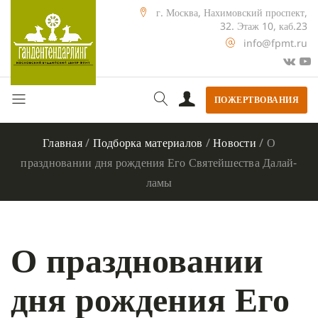
г. Москва, Нахимовский проспект,
32. Этаж 10, каб.23
info@fpmt.ru
ПОЖЕРТВОВАНИЯ
Главная
/
Подборка материалов
/
Новости
/
О
праздновании дня рождения Его Святейшества Далай-
ламы
О праздновании
дня рождения Его