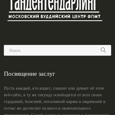
Посвящение заслуг
Пусть каждый, кто видит, слышит или думает об этом
веб-сайте, в ту же секунду освободится от всех своих
страданий, болезней, негативной кармы и омрачений и
тотчас же достигнет полного и окончательного
просветления. Силой заслуг по созданию и поддержанию