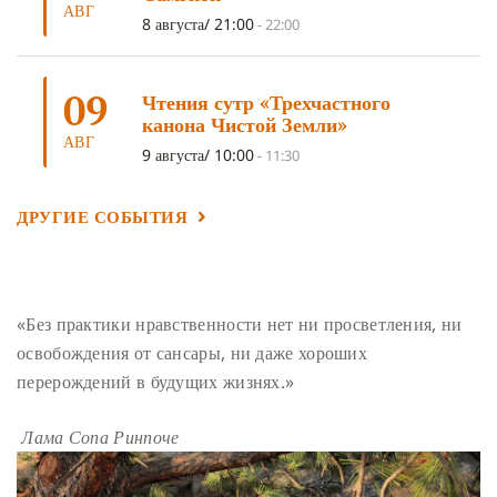
АВГ
ГАНДЕН ЛХАГЬЯМА
(3)
РАВНОСТНОСТЬ
(3)
8 августа/ 21:00
-
22:00
ШАМАТХА
(3)
НИРВАНА
(3)
СХЕМЫ ЛАМРИМА
(3)
09
ТРЕНИРОВКА УМА
(3)
МОНАШЕСТВО
(3)
Чтения сутр «Трехчастного
канона Чистой Земли»
ПРЕДВАРИТЕЛЬНЫЕ ПРАКТИКИ
(3)
МУДРОСТЬ
(3)
АВГ
9 августа/ 10:00
-
11:30
ЧОКОР ДЮЧЕН
(3)
ПОСВЯЩЕНИЕ
(2)
ГНЕВ
(2)
ПРОСТИРАНИЯ
(2)
ДАГРИ РИНПОЧЕ
(2)
ДРУГИЕ СОБЫТИЯ
ГРУППОВАЯ ПРАКТИКА
(2)
ДЕПРЕССИЯ
(2)
СОСТРАДАНИЕ
(2)
СИНГХАНАДА
(2)
ДВЕНАДЦАТЬ ЗВЕНЬЕВ ВЗАИМОЗАВИСИМОГО
«Без практики нравственности нет ни просветления, ни
ПРОИСХОЖДЕНИЯ
(2)
освобождения от сансары, ни даже хороших
ПАМЯТКА
(2)
ПРАДЖНЯПАРАМИТА
(2)
перерождений в будущих жизнях.»
СУТРА СЕРДЦА
(2)
САНГХА
(2)
Лама Сопа Ринпоче
ЧЕТЫРЕ БЕЗМЕРНЫХ
(2)
ТЕРПЕНИЕ
(2)
ЯНГСИ РИНПОЧЕ
(2)
ТИБЕТ
(2)
ЛАМА ЧОПА
(2)