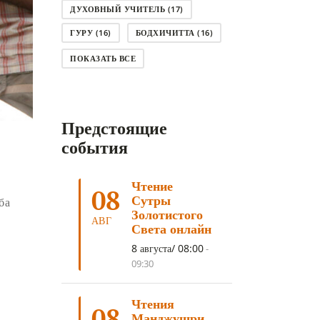
ДУХОВНЫЙ УЧИТЕЛЬ
(17)
ГУРУ
(16)
БОДХИЧИТТА
(16)
ЛОДЖОНГ
(15)
СМЕРТЬ
(14)
ПОКАЗАТЬ ВСЕ
КНИГА
(14)
САГА ДАВА
(13)
НЬЮНГНЕ
(12)
КАРМА
(11)
Предстоящие
ЧЕТЫРЕ БЛАГОРОДНЫЕ ИСТИНЫ
(11)
события
КАЛАЧАКРА
(11)
Чтение
ПРИРОДА УМА
(11)
08
Сутры
ба
ДНИ ПРЕУМНОЖЕНИЯ
(10)
Золотистого
АВГ
Света онлайн
СОВЕТ
(10)
НЁНДРО
(8)
8 августа/ 08:00
-
САНСАРА
(8)
ДНИ ЧУДЕС
(8)
09:30
СТРАДАНИЕ
(7)
Чтения
КОРОНАВИРУС COVID-19
(7)
08
Манджушри