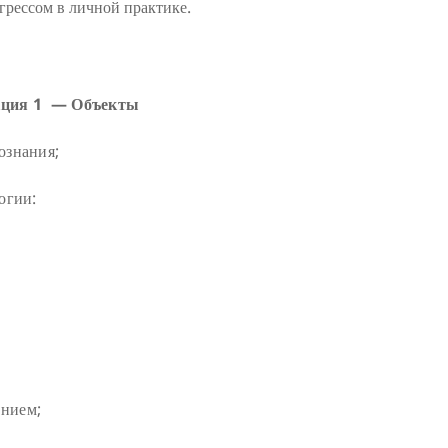
огрессом в личной практике.
Лекция 1 — Объекты
ознания;
огии:
нием;