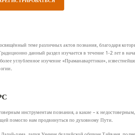
АРЕГИСТРИРОВАТЬСЯ
посвящённый теме различных актов познания, благодаря кото
радиционно данный раздел изучается в течение 1-2 лет в нач
 более углубленное изучение «Праманаварттики», известнейш
логии.
РС
стоверным инструментам познания, а какие – к недостоверным
ещей помогло нам продвинуться по духовному Пути.
 Далай-лама, даруя Учение буддийской общине Тайваня, подч