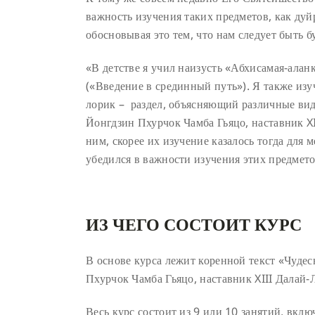
важность изучения таких предметов, как дуй
обосновывая это тем, что нам следует быть б
«В детстве я учил наизусть «Абхисамая-ала
(«Введение в срединный путь»). Я также изу
лорик – раздел, объясняющий различные виды
Йонгдзин Пхурчок Чамба Гьяцо, наставник XI
ним, скорее их изучение казалось тогда для 
убедился в важности изучения этих предмето
ИЗ ЧЕГО СОСТОИТ КУРС
В основе курса лежит коренной текст «Чудес
Пхурчок Чамба Гьяцо, наставник XIII Далай-
Весь курс состоит из 9 или 10 занятий, вклю