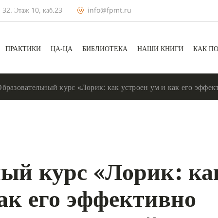
 32. Этаж 10, каб.23
info@fpmt.ru
ПРАКТИКИ
ЦА-ЦА
БИБЛИОТЕКА
НАШИ КНИГИ
КАК П
Образовательный курс «Лорик: как устроен ум и как его эффе
ый курс «Лорик: ка
как его эффективно