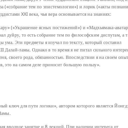
ра («собрание тем по эпистемологии») и лорик («акты познани
уддистами XXI века, чья вера основывается на знаниях:
нкару» («Украшение ясных постижений») и «Мадхьямака-авата
чал дуйру, то есть собрание тем по философским диспутам, а 
 ума. Эти предметы я изучал по тексту, который составил
II Далай-ламы. Однако в то время я не питал сильного интере
меня, своего рода, обязанностью. Впоследствии я на своем опы
в, это на самом деле приносит большую пользу».
ный ключ для пути логики», автором которого является Йонгд
Ламы.
чая вводное занятие и 8 лекций. При наличии интереса от