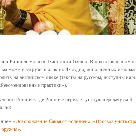
опой Ринпоче молитв Тхангтонга Гьялпо. В подготовленном п
, вы можете загрузить блок их 4х аудио, дополненных изобра
молитв на английском языке (тексты на русском, доступны на 
 «Рекомендованные практики»).
учений Ринпоче, где Ринпоче передает устную передачу на 3
ялпо:
ванием
«Освобождение Cакья от болезней»
,
«Просьба унять стр
у оружия»
.