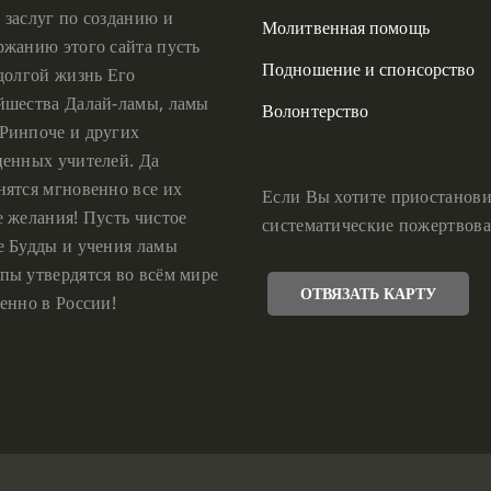
 заслуг по созданию и
Молитвенная помощь
ржанию этого сайта пусть
Подношение и спонсорство
 долгой жизнь Его
йшества Далай-ламы, ламы
Волонтерство
Ринпоче и других
ценных учителей. Да
нятся мгновенно все их
Если Вы хотите приостанови
е желания! Пусть чистое
систематические пожертвова
е Будды и учения ламы
пы утвердятся во всём мире
ОТВЯЗАТЬ КАРТУ
енно в России!