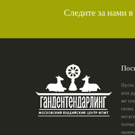
Следите за нами в
Пос
Пусть
или ду
же сек
своих 
негат
тотчас
оконч