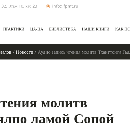
 32. Этаж 10, каб.23
info@fpmt.ru
ПРАКТИКИ
ЦА-ЦА
БИБЛИОТЕКА
НАШИ КНИГИ
КАК П
иалов
/
Новости
/
Аудио запись чтения молитв Тхангтонга Гь
чтения молитв
ялпо ламой Сопой