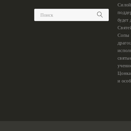
Силой
подде
будет
Святе
Сопы 
драго
испол
святы
учени
Цонка
и особ