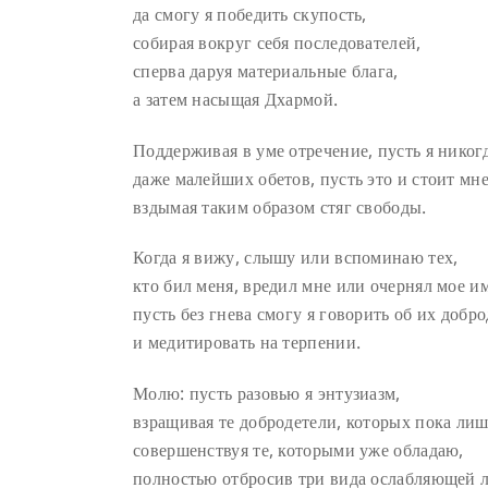
да смогу я победить скупость,
собирая вокруг себя последователей,
сперва даруя материальные блага,
а затем насыщая Дхармой.
Поддерживая в уме отречение, пусть я никог
даже малейших обетов, пусть это и стоит мн
вздымая таким образом стяг свободы.
Когда я вижу, слышу или вспоминаю тех,
кто бил меня, вредил мне или очернял мое им
пусть без гнева смогу я говорить об их добр
и медитировать на терпении.
Молю: пусть разовью я энтузиазм,
взращивая те добродетели, которых пока лиш
совершенствуя те, которыми уже обладаю,
полностью отбросив три вида ослабляющей л