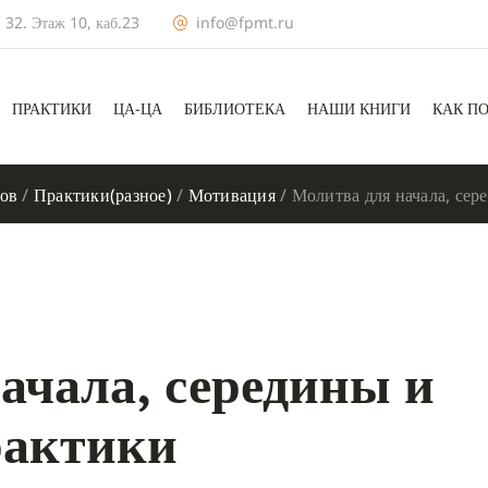
 32. Этаж 10, каб.23
info@fpmt.ru
ПРАКТИКИ
ЦА-ЦА
БИБЛИОТЕКА
НАШИ КНИГИ
КАК П
ов
/
Практики(разное)
/
Мотивация
/
Молитва для начала, сер
ачала, середины и
рактики