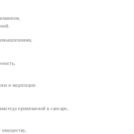
ниманием,
ний.
азмышлениями,
нность,
нию и медитации
навсегда привязанной к сансаре,
у имуществу,