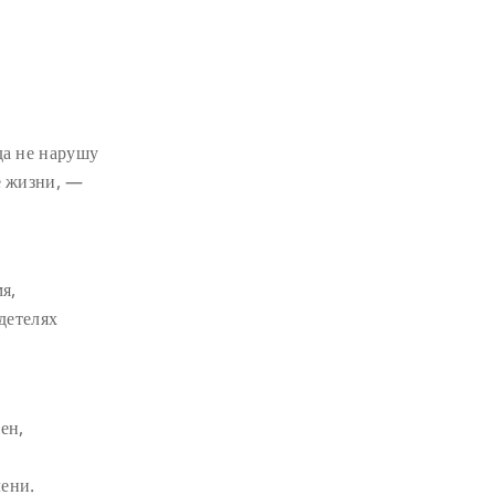
да не нарушу
е жизни, —
я,
одетелях
ен,
ени.