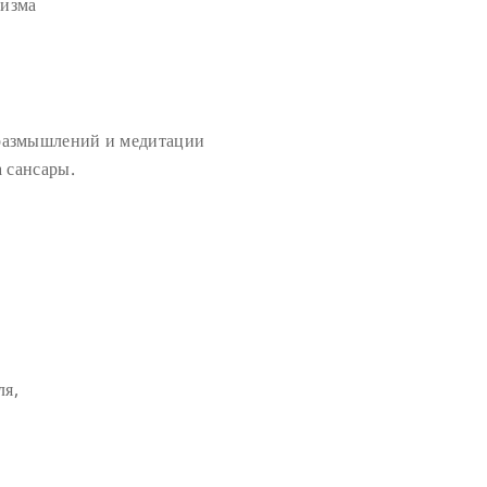
лизма
 размышлений и медитации
а сансары.
ля,