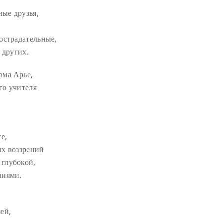
ные друзья,
острадательные,
 других.
рма Арье,
го учителя
е,
ых воззрений
глубокой,
ниями.
ей,