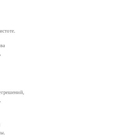
истоте.
тва
,
егрешений,
.
я
ны.