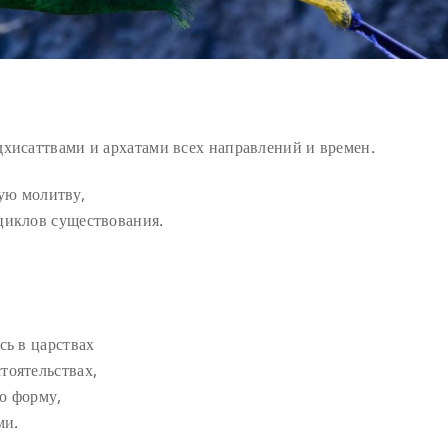
дхисаттвами и архатами всех направлений и времен.
ую молитву,
циклов существования.
сь в царствах
тоятельствах,
ю форму,
ми.