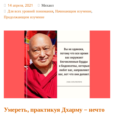
14 апреля, 2021
Михаил
Для всех уровней понимания
,
Начинающим изучение
,
Продолжающим изучение
Умереть, практикуя Дхарму – нечто