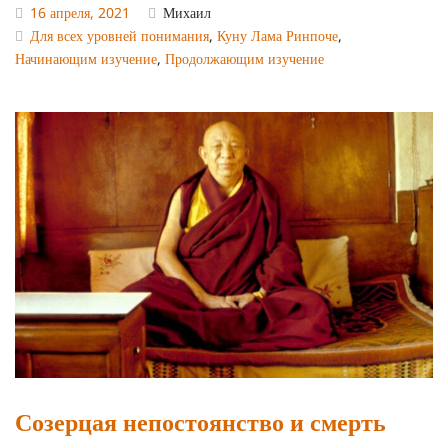
16 апреля, 2021
Михаил
Для всех уровней понимания
,
Куну Лама Ринпоче
,
Начинающим изучение
,
Продолжающим изучение
Созерцая непостоянство и смерть