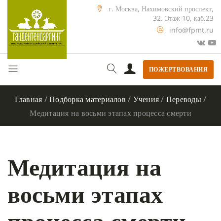
г. Москва, Нахимовский проспект,
32. Этаж 10, каб.23
info@fpmt.ru
ПОЖЕРТВОВАНИЯ
Главная
/
Подборка материалов
/
Учения
/
Переводы
/
Медитация на восьми этапах процесса смерти
Медитация на
восьми этапах
процесса смерти