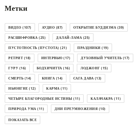
Метки
ВИДЕО
(107)
АУДИО
(87)
ОТКРЫТИЕ БУДДИЗМА
(39)
РАСШИФРОВКА
(25)
ДАЛАЙ-ЛАМА
(25)
ПУСТОТНОСТЬ (ПУСТОТА)
(21)
ПРАЗДНИКИ
(19)
РЕТРИТ
(18)
ИНТЕРВЬЮ
(17)
ДУХОВНЫЙ УЧИТЕЛЬ
(17)
ГУРУ
(16)
БОДХИЧИТТА
(16)
ЛОДЖОНГ
(15)
СМЕРТЬ
(14)
КНИГА
(14)
САГА ДАВА
(13)
НЬЮНГНЕ
(12)
КАРМА
(11)
ЧЕТЫРЕ БЛАГОРОДНЫЕ ИСТИНЫ
(11)
КАЛАЧАКРА
(11)
ПРИРОДА УМА
(11)
ДНИ ПРЕУМНОЖЕНИЯ
(10)
СОВЕТ
(10)
НЁНДРО
(8)
САНСАРА
(8)
ПОКАЗАТЬ ВСЕ
ДНИ ЧУДЕС
(8)
СТРАДАНИЕ
(7)