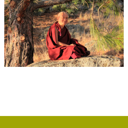
ЯНГСИ РИНПОЧЕ
(2)
ТИБЕТ
(2)
ЛАМА ЧОПА
(2)
КОПАН
(2)
СУТРА ЗОЛОТИСТОГО СВЕТА
(2)
ЧАКРАСАМВАРА
(2)
ПРИРОДА БУДДЫ
(2)
КОНФЛИКТ
(2)
ДНИ БУДДЫ
(2)
НРАВСТВЕННОСТЬ
(2)
УТРЕННИЕ ПРАКТИКИ
(2)
АМИТАЮС
(2)
РАССТАВАНИЕ С ЧЕТЫРЬМЯ ПРИВЯЗАННОСТЯМИ
(2)
СЕНГХЕ ДРА
(2)
ВЗАИМОЗАВИСИМОСТЬ
(2)
ПРАКТИКА СОРАДОВАНИЯ
(2)
РЕЛИГИЯ
(1)
АТИША
(1)
ДЕНЬ ЧУДЕС
(1)
ИТОГИ
(1)
КРИЗИС
(1)
УДОВОЛЬСТВИЕ
(1)
СУТРА ВАДЖРНОГО ОТСЕЧЕНИЯ
(1)
ТХАНГТОНГ ГЬЯЛПО
(1)
ТОНГЛЕН
(1)
ГЕШЕ ТЕНЗИН СОПА
(1)
БОЛЬ
(1)
МИЛАРЕПА
(1)
КИРТИ ЦЕНШАБ РИНПОЧЕ
(1)
ДВОЙНАЯ СУТРА
(1)