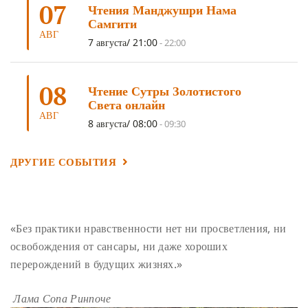
07
Чтения Манджушри Нама
ПОДНОШЕНИЯ
(4)
ВОСЕМЬ СТРОФ
(4)
Самгити
АВГ
ГАНДЕН ЛХАГЬЯМА
(3)
РАВНОСТНОСТЬ
(3)
7 августа/ 21:00
-
22:00
ШАМАТХА
(3)
НИРВАНА
(3)
СХЕМЫ ЛАМРИМА
(3)
08
ТРЕНИРОВКА УМА
(3)
МОНАШЕСТВО
(3)
Чтение Сутры Золотистого
Света онлайн
ПРЕДВАРИТЕЛЬНЫЕ ПРАКТИКИ
(3)
МУДРОСТЬ
(3)
АВГ
8 августа/ 08:00
-
09:30
ЧОКОР ДЮЧЕН
(3)
ПОСВЯЩЕНИЕ
(2)
ГНЕВ
(2)
ПРОСТИРАНИЯ
(2)
ДАГРИ РИНПОЧЕ
(2)
ДРУГИЕ СОБЫТИЯ
ГРУППОВАЯ ПРАКТИКА
(2)
ДЕПРЕССИЯ
(2)
СОСТРАДАНИЕ
(2)
СИНГХАНАДА
(2)
ДВЕНАДЦАТЬ ЗВЕНЬЕВ ВЗАИМОЗАВИСИМОГО
«Без практики нравственности нет ни просветления, ни
ПРОИСХОЖДЕНИЯ
(2)
освобождения от сансары, ни даже хороших
ПАМЯТКА
(2)
ПРАДЖНЯПАРАМИТА
(2)
перерождений в будущих жизнях.»
СУТРА СЕРДЦА
(2)
САНГХА
(2)
Лама Сопа Ринпоче
ЧЕТЫРЕ БЕЗМЕРНЫХ
(2)
ТЕРПЕНИЕ
(2)