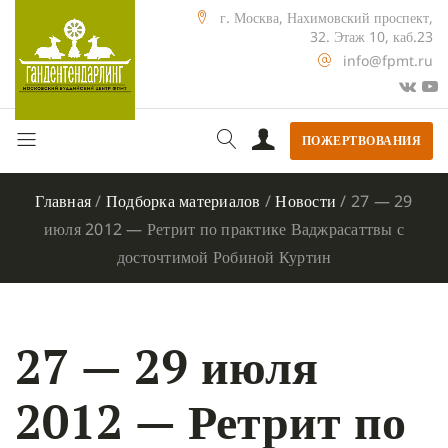
г. Москва, Нахимовский проспект,
32. Этаж 10, каб.23
info@fpmt.ru
ПОЖЕРТВОВАНИЯ
Главная
/
Подборка материалов
/
Новости
/
27 — 29
июля 2012 — Ретрит по практике Ваджрасаттвы с
досточтимой Робиной Куртин
27 — 29 июля
2012 — Ретрит по