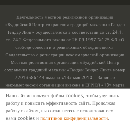
Деятельность местной религиозной организации
«Буддийский Центр сохранения традиций махаяны «Ганден
Тендар Линг» осуществляется в соответствии со ст. 24.1,
ст. 24.2 Федерального закона от 26.09.1997 №125-ФЗ «О
свободе совести и о религиозных объединениях».
Свидетельство о регистрации некоммерческой организации
Местная религиозная организация «Буддийский Центр
сохранения традиций махаяны «Ганден Тендар Линг» номер
77013586144 выдано «13» мая 2010 г. Запись о
некоммерческой организации внесена в ЕГРЮЛ «13» марта
2010 г. за основным государственным регистрационным
Наш сайт использует файлы cookies, чтобы улучшить
номером 1107799015708.
работу и повысить эффективность сайта. Продолжая
Ганден Тендар Линг © 2020 Все права защищены
работу с сайтом, вы соглашаетесь с использованием
Наш адрес : г. Москва, Нахимовский проспект, 32. Этаж
нами cookies и
политикой конфиденциальности
.
10, каб.1023,