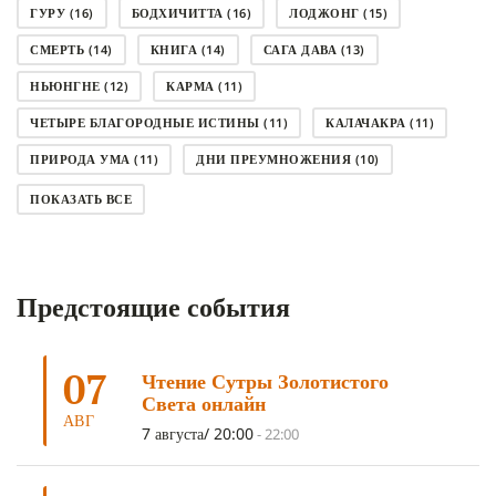
ГУРУ
(16)
БОДХИЧИТТА
(16)
ЛОДЖОНГ
(15)
СМЕРТЬ
(14)
КНИГА
(14)
САГА ДАВА
(13)
НЬЮНГНЕ
(12)
КАРМА
(11)
ЧЕТЫРЕ БЛАГОРОДНЫЕ ИСТИНЫ
(11)
КАЛАЧАКРА
(11)
ПРИРОДА УМА
(11)
ДНИ ПРЕУМНОЖЕНИЯ
(10)
СОВЕТ
(10)
НЁНДРО
(8)
САНСАРА
(8)
ПОКАЗАТЬ ВСЕ
ДНИ ЧУДЕС
(8)
СТРАДАНИЕ
(7)
КОРОНАВИРУС COVID-19
(7)
ЛОСАР
(7)
Предстоящие события
АНАЛИТИЧЕСКАЯ МЕДИТАЦИЯ
(7)
КАК МЕДИТИРОВАТЬ
(6)
ЦА-ЦА
(6)
ДХАРМА
(6)
ДОСТ. САНГЬЕ КХАНДРО
(6)
07
Чтение Сутры Золотистого
ТРИ ОСНОВЫ ПУТИ
(5)
ЛХАБАБ ДУЧЕН
(5)
Света онлайн
ОЧИСТИТЕЛЬНЫЕ ПРАКТИКИ
(5)
САМ СЕБЕ ПСИХОЛОГ
(5)
АВГ
7 августа/ 20:00
-
22:00
УМ И ЕГО ПОТЕНЦИАЛ
(4)
САДХАНА
(4)
ОТРЕЧЕНИЕ
(4)
ВОСЕМЬ ОБЕТОВ
(4)