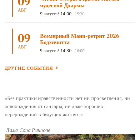
09
ПОДНОШЕНИЯ
(4)
ВОСЕМЬ СТРОФ
(4)
чудесной Дхармы
АВГ
ГАНДЕН ЛХАГЬЯМА
(3)
РАВНОСТНОСТЬ
(3)
9 августа/ 14:00
-
15:30
ШАМАТХА
(3)
НИРВАНА
(3)
СХЕМЫ ЛАМРИМА
(3)
09
ТРЕНИРОВКА УМА
(3)
МОНАШЕСТВО
(3)
Всемирный Мани-ретрит 2026
Бодхичитта
ПРЕДВАРИТЕЛЬНЫЕ ПРАКТИКИ
(3)
МУДРОСТЬ
(3)
АВГ
9 августа/ 14:30
-
16:00
ЧОКОР ДЮЧЕН
(3)
ПОСВЯЩЕНИЕ
(2)
ГНЕВ
(2)
ПРОСТИРАНИЯ
(2)
ДАГРИ РИНПОЧЕ
(2)
ДРУГИЕ СОБЫТИЯ
ГРУППОВАЯ ПРАКТИКА
(2)
ДЕПРЕССИЯ
(2)
СОСТРАДАНИЕ
(2)
СИНГХАНАДА
(2)
ДВЕНАДЦАТЬ ЗВЕНЬЕВ ВЗАИМОЗАВИСИМОГО
«Без практики нравственности нет ни просветления, ни
ПРОИСХОЖДЕНИЯ
(2)
освобождения от сансары, ни даже хороших
ПАМЯТКА
(2)
ПРАДЖНЯПАРАМИТА
(2)
перерождений в будущих жизнях.»
СУТРА СЕРДЦА
(2)
САНГХА
(2)
Лама Сопа Ринпоче
ЧЕТЫРЕ БЕЗМЕРНЫХ
(2)
ТЕРПЕНИЕ
(2)