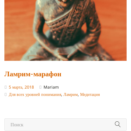
Ламрим-марафон
5 марта, 2018
Mariam
Для всех уровней понимания
,
Ламрим
,
Медитация