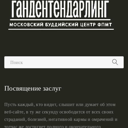
Посвящение заслуг
Пусть каждый, кто видит, слышит или думает об этом
веб-сайте, в ту же секунду освободится от всех своих
страданий, болезней, негативной кармы и омрачений и
тотчас же достигнет полного и окончательного