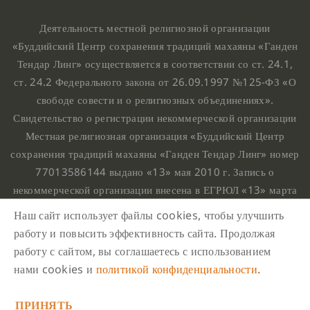
Деятельность местной религиозной организации
«Буддийский Центр сохранения традиций махаяны «Ганден
Тендар Линг» осуществляется в соответствии со ст. 24.1,
ст. 24.2 Федерального закона от 26.09.1997 №125-ФЗ «О
свободе совести и о религиозных объединениях».
Свидетельство о регистрации некоммерческой организации
Местная религиозная организация «Буддийский Центр
сохранения традиций махаяны «Ганден Тендар Линг» номер
77013586144 выдано «13» мая 2010 г. Запись о
некоммерческой организации внесена в ЕГРЮЛ «13» марта
2010 г. за основным государственным регистрационным
Наш сайт использует файлы cookies, чтобы улучшить
номером 1107799015708.
работу и повысить эффективность сайта. Продолжая
Ганден Тендар Линг © 2020 Все права защищены
работу с сайтом, вы соглашаетесь с использованием
Наш адрес : г. Москва, Нахимовский проспект, 32. Этаж
нами cookies и
политикой конфиденциальности
.
10, каб.1023,
ПРИНЯТЬ