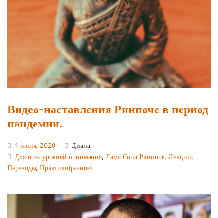
Видео-наставления Ринпоче в период
пандемии.
1 июня, 2020
Диана
Для всех уровней понимания
,
Лама Сопа Ринпоче
,
Лекции
,
Переводы
,
Практики(разное)