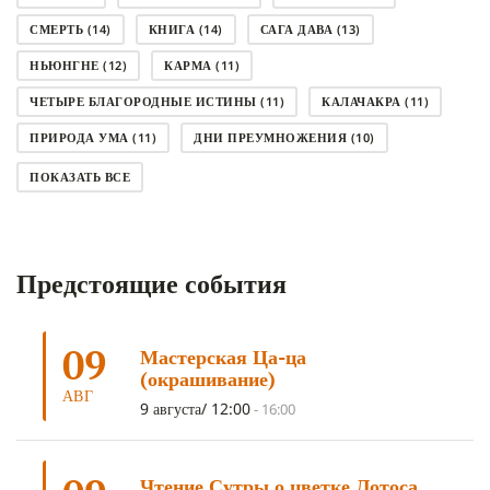
СМЕРТЬ
(14)
КНИГА
(14)
САГА ДАВА
(13)
НЬЮНГНЕ
(12)
КАРМА
(11)
ЧЕТЫРЕ БЛАГОРОДНЫЕ ИСТИНЫ
(11)
КАЛАЧАКРА
(11)
ПРИРОДА УМА
(11)
ДНИ ПРЕУМНОЖЕНИЯ
(10)
СОВЕТ
(10)
НЁНДРО
(8)
САНСАРА
(8)
ПОКАЗАТЬ ВСЕ
ДНИ ЧУДЕС
(8)
СТРАДАНИЕ
(7)
КОРОНАВИРУС COVID-19
(7)
ЛОСАР
(7)
Предстоящие события
АНАЛИТИЧЕСКАЯ МЕДИТАЦИЯ
(7)
КАК МЕДИТИРОВАТЬ
(6)
ЦА-ЦА
(6)
ДХАРМА
(6)
ДОСТ. САНГЬЕ КХАНДРО
(6)
09
Мастерская Ца-ца
ТРИ ОСНОВЫ ПУТИ
(5)
ЛХАБАБ ДУЧЕН
(5)
(окрашивание)
ОЧИСТИТЕЛЬНЫЕ ПРАКТИКИ
(5)
САМ СЕБЕ ПСИХОЛОГ
(5)
АВГ
9 августа/ 12:00
-
16:00
УМ И ЕГО ПОТЕНЦИАЛ
(4)
САДХАНА
(4)
ОТРЕЧЕНИЕ
(4)
ВОСЕМЬ ОБЕТОВ
(4)
Чтение Сутры о цветке Лотоса