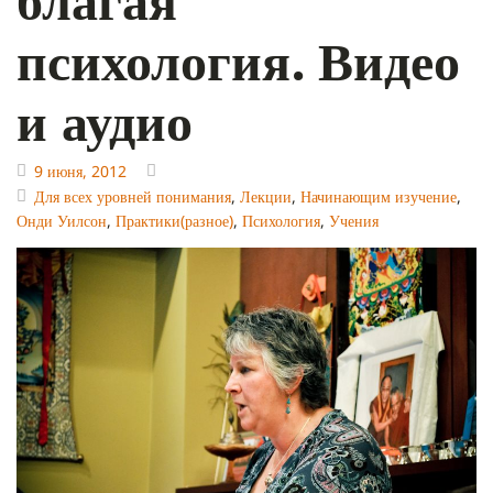
психология. Видео
и аудио
9 июня, 2012
Для всех уровней понимания
,
Лекции
,
Начинающим изучение
,
Онди Уилсон
,
Практики(разное)
,
Психология
,
Учения