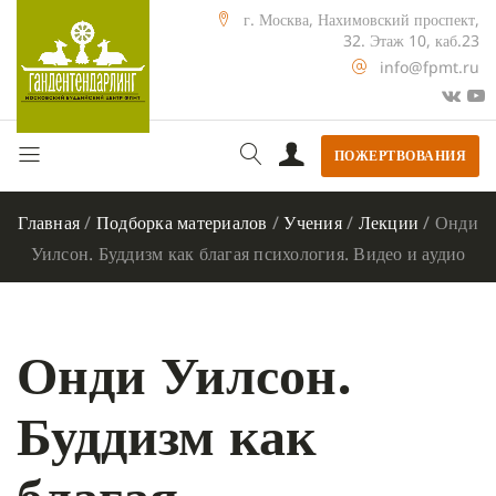
г. Москва, Нахимовский проспект,
32. Этаж 10, каб.23
info@fpmt.ru
ПОЖЕРТВОВАНИЯ
Главная
/
Подборка материалов
/
Учения
/
Лекции
/
Онди
Уилсон. Буддизм как благая психология. Видео и аудио
Онди Уилсон.
Буддизм как
благая