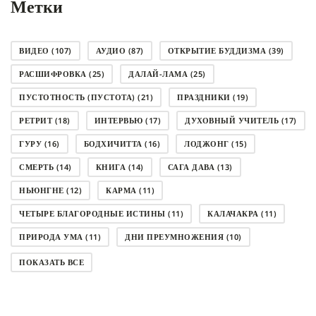
Метки
ВИДЕО
(107)
АУДИО
(87)
ОТКРЫТИЕ БУДДИЗМА
(39)
РАСШИФРОВКА
(25)
ДАЛАЙ-ЛАМА
(25)
ПУСТОТНОСТЬ (ПУСТОТА)
(21)
ПРАЗДНИКИ
(19)
РЕТРИТ
(18)
ИНТЕРВЬЮ
(17)
ДУХОВНЫЙ УЧИТЕЛЬ
(17)
ГУРУ
(16)
БОДХИЧИТТА
(16)
ЛОДЖОНГ
(15)
СМЕРТЬ
(14)
КНИГА
(14)
САГА ДАВА
(13)
НЬЮНГНЕ
(12)
КАРМА
(11)
ЧЕТЫРЕ БЛАГОРОДНЫЕ ИСТИНЫ
(11)
КАЛАЧАКРА
(11)
ПРИРОДА УМА
(11)
ДНИ ПРЕУМНОЖЕНИЯ
(10)
СОВЕТ
(10)
НЁНДРО
(8)
САНСАРА
(8)
ПОКАЗАТЬ ВСЕ
ДНИ ЧУДЕС
(8)
СТРАДАНИЕ
(7)
КОРОНАВИРУС COVID-19
(7)
ЛОСАР
(7)