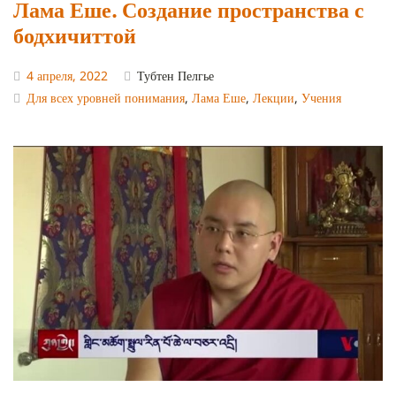
Лама Еше. Создание пространства с
бодхичиттой
4 апреля, 2022
Тубтен Пелгье
Для всех уровней понимания
,
Лама Еше
,
Лекции
,
Учения