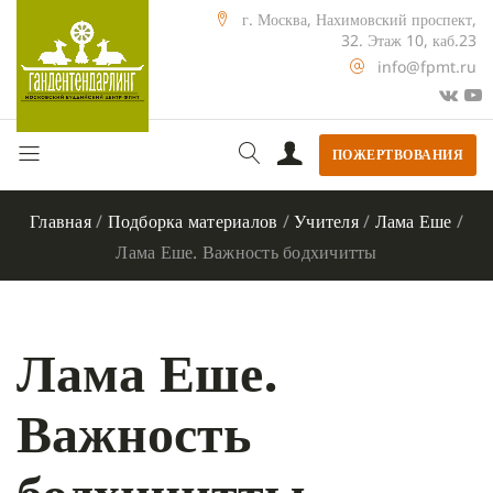
г. Москва, Нахимовский проспект,
32. Этаж 10, каб.23
info@fpmt.ru
ПОЖЕРТВОВАНИЯ
Главная
/
Подборка материалов
/
Учителя
/
Лама Еше
/
Лама Еше. Важность бодхичитты
Лама Еше.
Важность
бодхичитты