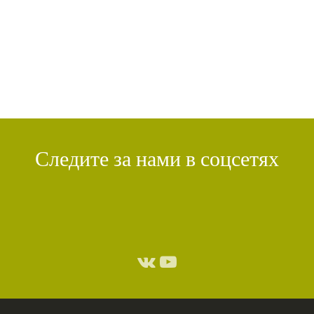
ДЕНЬ ЧУДЕС
(1)
ИТОГИ
(1)
КРИЗИС
(1)
УДОВОЛЬСТВИЕ
(1)
СУТРА ВАДЖРНОГО ОТСЕЧЕНИЯ
(1)
ТХАНГТОНГ ГЬЯЛПО
(1)
ТОНГЛЕН
(1)
ГЕШЕ ТЕНЗИН СОПА
(1)
БОЛЬ
(1)
МИЛАРЕПА
(1)
КИРТИ ЦЕНШАБ РИНПОЧЕ
(1)
ДВОЙНАЯ СУТРА
(1)
СТИХИЙНЫЕ БЕДСТВИЯ
(1)
Следите за нами в соцсетях