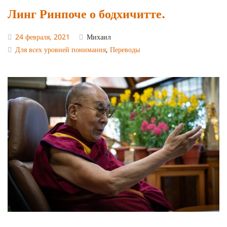
Линг Ринпоче о бодхичитте.
24 февраля, 2021
Михаил
Для всех уровней понимания
,
Переводы