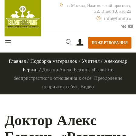
г. Москва, Нахимовский проспект,
32. Этаж 10, каб.23
info@fpmt.ru
ПОЖЕРТВОВАНИЯ
Главная
/
Подборка материалов
/
Учителя
/
Александр
Берзин
/
Доктор Алекс Берзин. «Развитие
беспристрастного отношения к себе: Преодоление
неприятия себя». Видео
Доктор Алекс