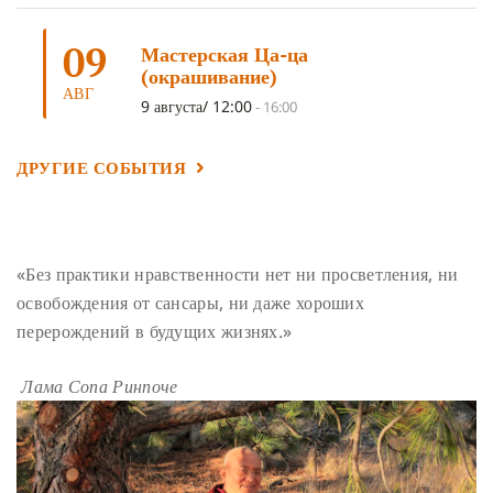
ШАМАТХА
(3)
НИРВАНА
(3)
СХЕМЫ ЛАМРИМА
(3)
09
ТРЕНИРОВКА УМА
(3)
МОНАШЕСТВО
(3)
Мастерская Ца-ца
(окрашивание)
ПРЕДВАРИТЕЛЬНЫЕ ПРАКТИКИ
(3)
МУДРОСТЬ
(3)
АВГ
9 августа/ 12:00
-
16:00
ЧОКОР ДЮЧЕН
(3)
ПОСВЯЩЕНИЕ
(2)
ГНЕВ
(2)
ПРОСТИРАНИЯ
(2)
ДАГРИ РИНПОЧЕ
(2)
ДРУГИЕ СОБЫТИЯ
ГРУППОВАЯ ПРАКТИКА
(2)
ДЕПРЕССИЯ
(2)
СОСТРАДАНИЕ
(2)
СИНГХАНАДА
(2)
ДВЕНАДЦАТЬ ЗВЕНЬЕВ ВЗАИМОЗАВИСИМОГО
«Без практики нравственности нет ни просветления, ни
ПРОИСХОЖДЕНИЯ
(2)
освобождения от сансары, ни даже хороших
ПАМЯТКА
(2)
ПРАДЖНЯПАРАМИТА
(2)
перерождений в будущих жизнях.»
СУТРА СЕРДЦА
(2)
САНГХА
(2)
Лама Сопа Ринпоче
ЧЕТЫРЕ БЕЗМЕРНЫХ
(2)
ТЕРПЕНИЕ
(2)
ЯНГСИ РИНПОЧЕ
(2)
ТИБЕТ
(2)
ЛАМА ЧОПА
(2)
КОПАН
(2)
СУТРА ЗОЛОТИСТОГО СВЕТА
(2)