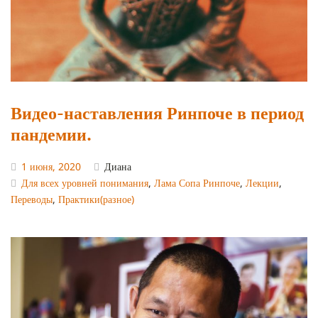
Видео-наставления Ринпоче в период
пандемии.
1 июня, 2020
Диана
Для всех уровней понимания
,
Лама Сопа Ринпоче
,
Лекции
,
Переводы
,
Практики(разное)