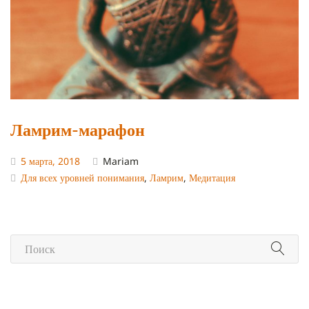
Ламрим-марафон
5 марта, 2018
Mariam
Для всех уровней понимания
,
Ламрим
,
Медитация