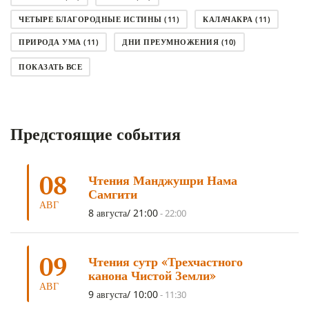
ЧЕТЫРЕ БЛАГОРОДНЫЕ ИСТИНЫ
(11)
КАЛАЧАКРА
(11)
ПРИРОДА УМА
(11)
ДНИ ПРЕУМНОЖЕНИЯ
(10)
СОВЕТ
(10)
НЁНДРО
(8)
САНСАРА
(8)
ПОКАЗАТЬ ВСЕ
ДНИ ЧУДЕС
(8)
СТРАДАНИЕ
(7)
КОРОНАВИРУС COVID-19
(7)
ЛОСАР
(7)
Предстоящие события
АНАЛИТИЧЕСКАЯ МЕДИТАЦИЯ
(7)
КАК МЕДИТИРОВАТЬ
(6)
ЦА-ЦА
(6)
ДХАРМА
(6)
ДОСТ. САНГЬЕ КХАНДРО
(6)
08
Чтения Манджушри Нама
ТРИ ОСНОВЫ ПУТИ
(5)
ЛХАБАБ ДУЧЕН
(5)
Самгити
ОЧИСТИТЕЛЬНЫЕ ПРАКТИКИ
(5)
САМ СЕБЕ ПСИХОЛОГ
(5)
АВГ
8 августа/ 21:00
-
22:00
УМ И ЕГО ПОТЕНЦИАЛ
(4)
САДХАНА
(4)
ОТРЕЧЕНИЕ
(4)
ВОСЕМЬ ОБЕТОВ
(4)
09
Чтения сутр «Трехчастного
ПОДНОШЕНИЯ
(4)
ВОСЕМЬ СТРОФ
(4)
канона Чистой Земли»
АВГ
ГАНДЕН ЛХАГЬЯМА
(3)
РАВНОСТНОСТЬ
(3)
9 августа/ 10:00
-
11:30