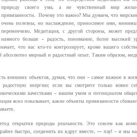
природу своего ума, а не чувственный мир жела
привязанности. Почему это важно? Мы думаем, что мирски
очень полезны, но наслаждение, приносимое ими, минима
переменчиво. Медитация, с другой стороны, может пред
намного больше – радость, понимание, более высокий у
начает, что вас кто-то контролирует, кроме вашего собств
бой абсолютно мирный и радостный опыт. Таким образом, мед
сть внешних объектов, думая, что они – самое важное в жиз
 радостную энергию; если вы смотрите только вовне се
овеческими качествами – вашим умом и потенциалом общат
тация ясно показывает, какие объекты привязанности сбивают
ываете.
етод открытия природы реальности. Это совсем как комп
айне быстро, соединить их вдруг вместе, — пау! – и мы на