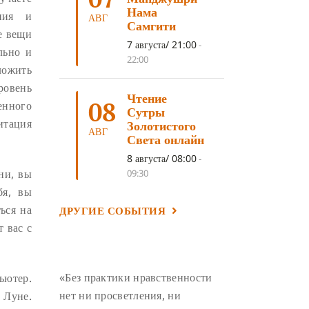
ЛОСАР
(7)
Нама
ния и
АВГ
Самгити
АНАЛИТИЧЕСКАЯ МЕДИТАЦИЯ
(7)
е вещи
7 августа/ 21:00
-
льно и
КАК МЕДИТИРОВАТЬ
(6)
22:00
ложить
ЦА-ЦА
(6)
ДХАРМА
(6)
ровень
Чтение
ДОСТ. САНГЬЕ КХАНДРО
(6)
08
енного
Сутры
ТРИ ОСНОВЫ ПУТИ
(5)
итация
Золотистого
АВГ
Света онлайн
ЛХАБАБ ДУЧЕН
(5)
8 августа/ 08:00
-
ОЧИСТИТЕЛЬНЫЕ ПРАКТИКИ
(5)
ни, вы
09:30
САМ СЕБЕ ПСИХОЛОГ
(5)
бя, вы
ься на
ДРУГИЕ СОБЫТИЯ
УМ И ЕГО ПОТЕНЦИАЛ
(4)
 вас с
САДХАНА
(4)
ОТРЕЧЕНИЕ
(4)
ВОСЕМЬ ОБЕТОВ
(4)
«Без практики нравственности
ьютер.
ПОДНОШЕНИЯ
(4)
нет ни просветления, ни
 Луне.
ВОСЕМЬ СТРОФ
(4)