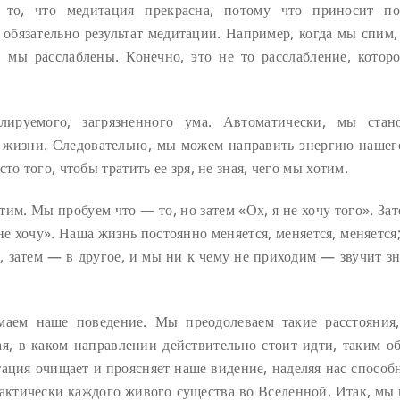
я то, что медитация прекрасна, потому что приносит п
 обязательно результат медитации. Например, когда мы спим,
, мы расслаблены. Конечно, это не то расслабление, которо
лируемого, загрязненного ума. Автоматически, мы стан
жизни. Следовательно, мы можем направить энергию нашего
о того, чтобы тратить ее зря, не зная, чего мы хотим.
тим. Мы пробуем что — то, но затем «Ох, я не хочу того». За
не хочу». Наша жизнь постоянно меняется, меняется, меняется
, затем — в другое, и мы ни к чему не приходим — звучит зн
аем наше поведение. Мы преодолеваем такие расстояния,
я, в каком направлении действительно стоит идти, таким об
ация очищает и проясняет наше видение, наделяя нас способ
рактически каждого живого существа во Вселенной. Итак, мы