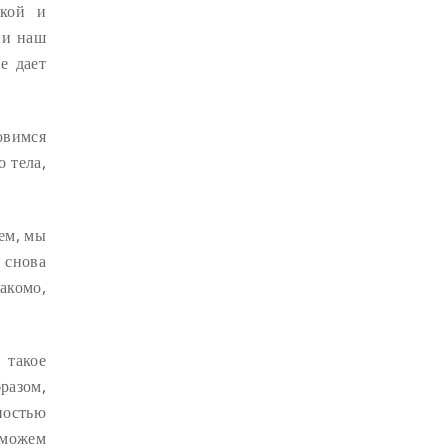
окой и
ДЕПРЕССИЯ
(2)
 и наш
СОСТРАДАНИЕ
(2)
е дает
СИНГХАНАДА
(2)
ДВЕНАДЦАТЬ ЗВЕНЬЕВ
овимся
ВЗАИМОЗАВИСИМОГО
ПРОИСХОЖДЕНИЯ
(2)
 тела,
ПАМЯТКА
(2)
ПРАДЖНЯПАРАМИТА
(2)
тем, мы
СУТРА СЕРДЦА
(2)
САНГХА
(2)
; снова
акомо,
ЧЕТЫРЕ БЕЗМЕРНЫХ
(2)
ТЕРПЕНИЕ
(2)
ЯНГСИ РИНПОЧЕ
(2)
 такое
разом,
ТИБЕТ
(2)
ЛАМА ЧОПА
(2)
ностью
КОПАН
(2)
 можем