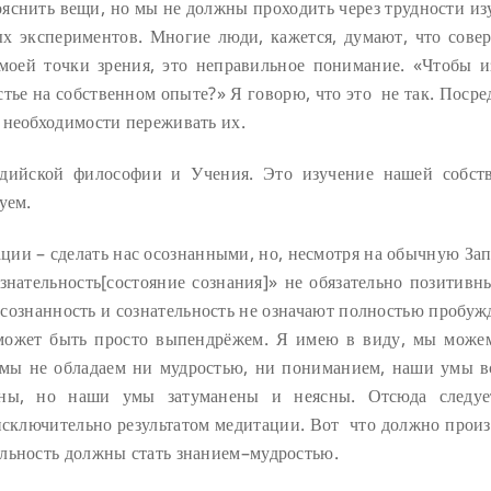
яснить вещи, но мы не должны проходить через трудности из
х экспериментов. Многие люди, кажется, думают, что сове
моей точки зрения, это неправильное понимание. «Чтобы и
стье на собственном опыте?» Я говорю, что это не так. Поср
 необходимости переживать их.
уддийской философии и Учения. Это изучение нашей собст
уем.
ации – сделать нас осознанными, но, несмотря на обычную За
знательность[состояние сознания]» не обязательно позитивн
сознанность и сознательность не означают полностью пробуж
 может быть просто выпендрёжем. Я имею в виду, мы може
к мы не обладаем ни мудростью, ни пониманием, наши умы в
нны, но наши умы затуманены и неясны. Отсюда следуе
 исключительно результатом медитации. Вот что должно произ
льность должны стать знанием–мудростью.