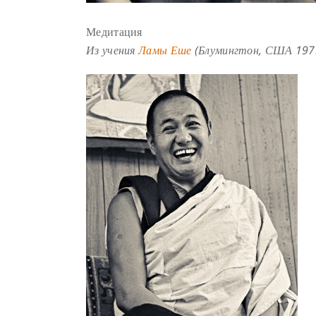
Медитация
Из учения
Ламы Еше
(Блумингтон, США 1975