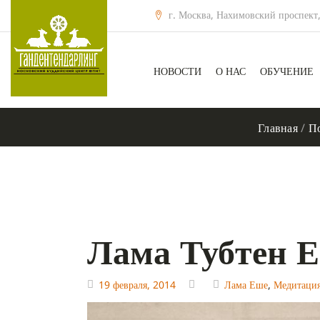
г. Москва, Нахимовский проспект,
НОВОСТИ
О НАС
ОБУЧЕНИЕ
Главная
/
По
Лама Тубтен 
19 февраля, 2014
Лама Еше
,
Медитаци