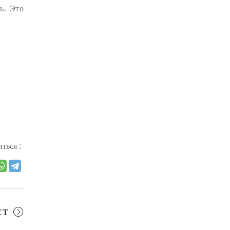
СУТРА ЗОЛОТИСТОГО СВЕТА
(2)
ь. Это
ЧАКРАСАМВАРА
(2)
ПРИРОДА БУДДЫ
(2)
КОНФЛИКТ
(2)
ДНИ БУДДЫ
(2)
НРАВСТВЕННОСТЬ
(2)
УТРЕННИЕ ПРАКТИКИ
(2)
АМИТАЮС
(2)
РАССТАВАНИЕ С ЧЕТЫРЬМЯ
ПРИВЯЗАННОСТЯМИ
(2)
ться :
СЕНГХЕ ДРА
(2)
ВЗАИМОЗАВИСИМОСТЬ
(2)
ПРАКТИКА СОРАДОВАНИЯ
(2)
СТ
РЕЛИГИЯ
(1)
АТИША
(1)
ДЕНЬ ЧУДЕС
(1)
ИТОГИ
(1)