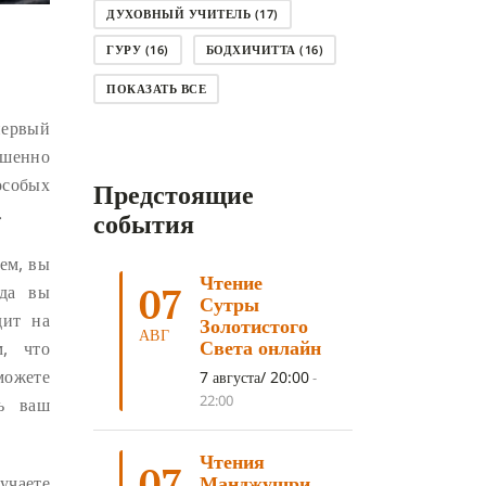
ДУХОВНЫЙ УЧИТЕЛЬ
(17)
ГУРУ
(16)
БОДХИЧИТТА
(16)
ЛОДЖОНГ
(15)
СМЕРТЬ
(14)
ПОКАЗАТЬ ВСЕ
КНИГА
(14)
САГА ДАВА
(13)
первый
ршенно
НЬЮНГНЕ
(12)
КАРМА
(11)
особых
Предстоящие
ЧЕТЫРЕ БЛАГОРОДНЫЕ ИСТИНЫ
.
(11)
события
КАЛАЧАКРА
(11)
аем, вы
Чтение
ПРИРОДА УМА
(11)
07
гда вы
Сутры
дит на
ДНИ ПРЕУМНОЖЕНИЯ
(10)
Золотистого
АВГ
Света онлайн
м, что
СОВЕТ
(10)
НЁНДРО
(8)
можете
7 августа/ 20:00
-
САНСАРА
(8)
ДНИ ЧУДЕС
(8)
22:00
сь ваш
СТРАДАНИЕ
(7)
Чтения
КОРОНАВИРУС COVID-19
(7)
07
Манджушри
учаете