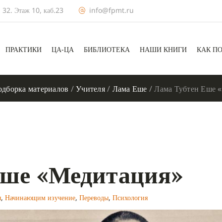
 32. Этаж 10, каб.23
info@fpmt.ru
ПРАКТИКИ
ЦА-ЦА
БИБЛИОТЕКА
НАШИ КНИГИ
КАК П
дборка материалов
/
Учителя
/
Лама Еше
/
Лама Тубтен Еше 
Еше «Медитация»
я
,
Начинающим изучение
,
Переводы
,
Психология