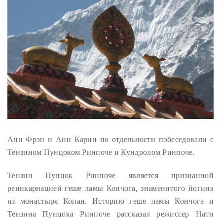
Ани Фрэн и Ани Карин по отдельности побеседовали с
Тензином Пунцоком Ринпоче и Кундролом Ринпоче.
Тензин Пунцок Ринпоче является признанной
реинкарнацией геше ламы Кончога, знаменитого йогина
из монастыря Копан. Историю геше ламы Кончога и
Тензина Пунцока Ринпоче рассказал режиссер Нати