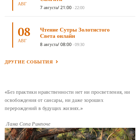
АВГ
ГАНДЕН ЛХАГЬЯМА
(3)
РАВНОСТНОСТЬ
(3)
7 августа/ 21:00
-
22:00
ШАМАТХА
(3)
НИРВАНА
(3)
СХЕМЫ ЛАМРИМА
(3)
08
ТРЕНИРОВКА УМА
(3)
МОНАШЕСТВО
(3)
Чтение Сутры Золотистого
Света онлайн
ПРЕДВАРИТЕЛЬНЫЕ ПРАКТИКИ
(3)
МУДРОСТЬ
(3)
АВГ
8 августа/ 08:00
-
09:30
ЧОКОР ДЮЧЕН
(3)
ПОСВЯЩЕНИЕ
(2)
ГНЕВ
(2)
ПРОСТИРАНИЯ
(2)
ДАГРИ РИНПОЧЕ
(2)
ДРУГИЕ СОБЫТИЯ
ГРУППОВАЯ ПРАКТИКА
(2)
ДЕПРЕССИЯ
(2)
СОСТРАДАНИЕ
(2)
СИНГХАНАДА
(2)
ДВЕНАДЦАТЬ ЗВЕНЬЕВ ВЗАИМОЗАВИСИМОГО
«Без практики нравственности нет ни просветления, ни
ПРОИСХОЖДЕНИЯ
(2)
освобождения от сансары, ни даже хороших
ПАМЯТКА
(2)
ПРАДЖНЯПАРАМИТА
(2)
перерождений в будущих жизнях.»
СУТРА СЕРДЦА
(2)
САНГХА
(2)
Лама Сопа Ринпоче
ЧЕТЫРЕ БЕЗМЕРНЫХ
(2)
ТЕРПЕНИЕ
(2)
ЯНГСИ РИНПОЧЕ
(2)
ТИБЕТ
(2)
ЛАМА ЧОПА
(2)