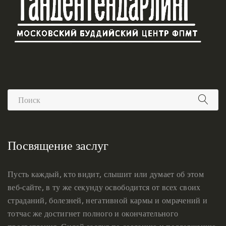
Посвящение заслуг
Пусть каждый, кто видит, слышит или думает об этом
веб-сайте, в ту же секунду освободится от всех своих
страданий, болезней, негативной кармы и омрачений и
тотчас же достигнет полного и окончательного