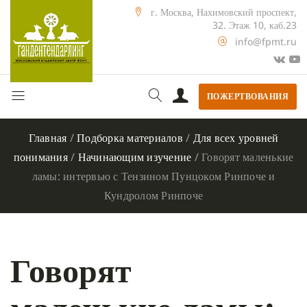
г. Москва, Нахимовский проспект,
32. Этаж 10, каб.23
info@fpmt.ru
ПОЖЕРТВОВАНИЯ
Главная
/
Подборка материалов
/
Для всех уровней
понимания
/
Начинающим изучение
/
Говорят маленькие
ламы: интервью с Тензином Пунцоком Ринпоче и
Кундролом Ринпоче
Говорят