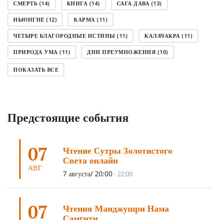
СМЕРТЬ
(14)
КНИГА
(14)
САГА ДАВА
(13)
НЬЮНГНЕ
(12)
КАРМА
(11)
ЧЕТЫРЕ БЛАГОРОДНЫЕ ИСТИНЫ
(11)
КАЛАЧАКРА
(11)
ПРИРОДА УМА
(11)
ДНИ ПРЕУМНОЖЕНИЯ
(10)
СОВЕТ
(10)
НЁНДРО
(8)
САНСАРА
(8)
ПОКАЗАТЬ ВСЕ
ДНИ ЧУДЕС
(8)
СТРАДАНИЕ
(7)
КОРОНАВИРУС COVID-19
(7)
ЛОСАР
(7)
Предстоящие события
АНАЛИТИЧЕСКАЯ МЕДИТАЦИЯ
(7)
КАК МЕДИТИРОВАТЬ
(6)
ЦА-ЦА
(6)
ДХАРМА
(6)
ДОСТ. САНГЬЕ КХАНДРО
(6)
07
Чтение Сутры Золотистого
ТРИ ОСНОВЫ ПУТИ
(5)
ЛХАБАБ ДУЧЕН
(5)
Света онлайн
ОЧИСТИТЕЛЬНЫЕ ПРАКТИКИ
(5)
САМ СЕБЕ ПСИХОЛОГ
(5)
АВГ
7 августа/ 20:00
-
22:00
УМ И ЕГО ПОТЕНЦИАЛ
(4)
САДХАНА
(4)
ОТРЕЧЕНИЕ
(4)
ВОСЕМЬ ОБЕТОВ
(4)
07
Чтения Манджушри Нама
ПОДНОШЕНИЯ
(4)
ВОСЕМЬ СТРОФ
(4)
Самгити