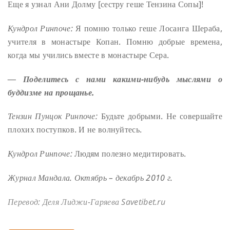
Еще я узнал Ани Долму [сестру геше Тензина Сопы]!
Кундрол Ринпоче:
Я помню только геше Лосанга Шераба,
учителя в монастыре Копан. Помню добрые времена,
когда мы учились вместе в монастыре Сера.
― Поделитесь с нами какими-нибудь мыслями о
буддизме на прощанье.
Тензин Пунцок Ринпоче:
Будьте добрыми. Не совершайте
плохих поступков. И не волнуйтесь.
Кундрол Ринпоче:
Людям полезно медитировать.
Журнал Мандала. Октябрь – декабрь 2010 г.
Перевод: Деля Лиджи-Гаряева
Savetibet.ru