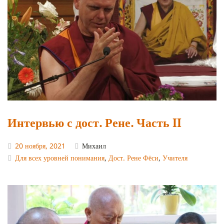
Интервью с дост. Рене. Часть II
20 ноября, 2021
Михаил
Для всех уровней понимания
,
Дост. Рене Фёси
,
Учителя