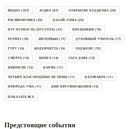
ВИДЕО
(107)
АУДИО
(87)
ОТКРЫТИЕ БУДДИЗМА
(39)
РАСШИФРОВКА
(25)
ДАЛАЙ-ЛАМА
(25)
ПУСТОТНОСТЬ (ПУСТОТА)
(21)
ПРАЗДНИКИ
(19)
РЕТРИТ
(18)
ИНТЕРВЬЮ
(17)
ДУХОВНЫЙ УЧИТЕЛЬ
(17)
ГУРУ
(16)
БОДХИЧИТТА
(16)
ЛОДЖОНГ
(15)
СМЕРТЬ
(14)
КНИГА
(14)
САГА ДАВА
(13)
НЬЮНГНЕ
(12)
КАРМА
(11)
ЧЕТЫРЕ БЛАГОРОДНЫЕ ИСТИНЫ
(11)
КАЛАЧАКРА
(11)
ПРИРОДА УМА
(11)
ДНИ ПРЕУМНОЖЕНИЯ
(10)
СОВЕТ
(10)
НЁНДРО
(8)
САНСАРА
(8)
ПОКАЗАТЬ ВСЕ
ДНИ ЧУДЕС
(8)
СТРАДАНИЕ
(7)
КОРОНАВИРУС COVID-19
(7)
ЛОСАР
(7)
Предстоящие события
АНАЛИТИЧЕСКАЯ МЕДИТАЦИЯ
(7)
КАК МЕДИТИРОВАТЬ
(6)