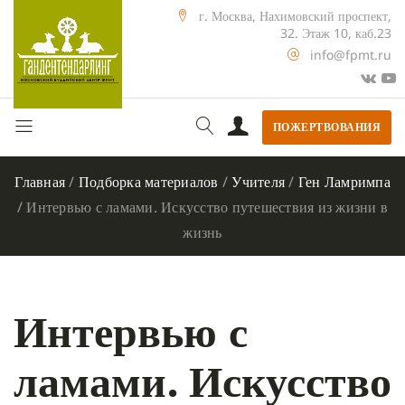
г. Москва, Нахимовский проспект,
32. Этаж 10, каб.23
info@fpmt.ru
ПОЖЕРТВОВАНИЯ
Главная
/
Подборка материалов
/
Учителя
/
Ген Ламримпа
/
Интервью с ламами. Искусство путешествия из жизни в
жизнь
Интервью с
ламами. Искусство