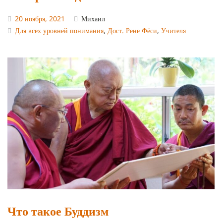
20 ноября, 2021
Михаил
Для всех уровней понимания
,
Дост. Рене Фёси
,
Учителя
Что такое Буддизм