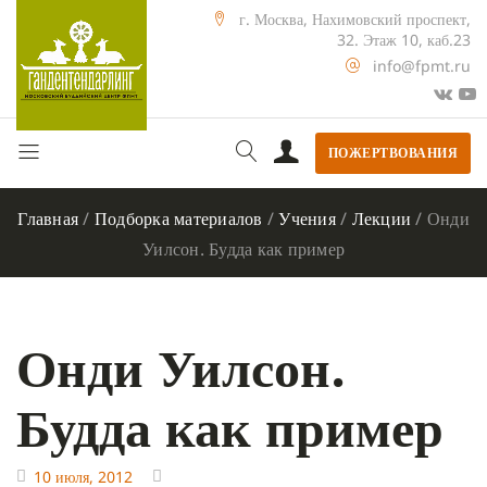
г. Москва, Нахимовский проспект,
32. Этаж 10, каб.23
info@fpmt.ru
ПОЖЕРТВОВАНИЯ
Главная
/
Подборка материалов
/
Учения
/
Лекции
/
Онди
Уилсон. Будда как пример
Онди Уилсон.
Будда как пример
10 июля, 2012