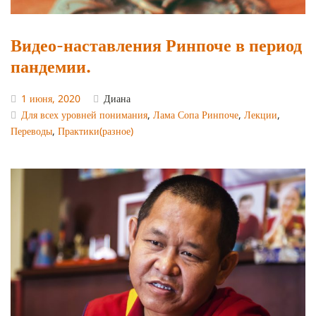
Видео-наставления Ринпоче в период
пандемии.
1 июня, 2020
Диана
Для всех уровней понимания
,
Лама Сопа Ринпоче
,
Лекции
,
Переводы
,
Практики(разное)