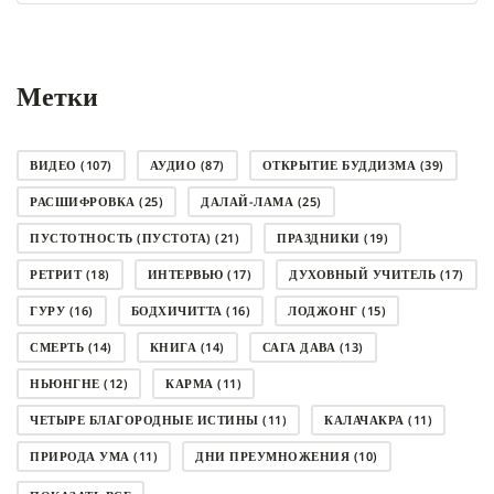
рубрику
Метки
ВИДЕО
(107)
АУДИО
(87)
ОТКРЫТИЕ БУДДИЗМА
(39)
РАСШИФРОВКА
(25)
ДАЛАЙ-ЛАМА
(25)
ПУСТОТНОСТЬ (ПУСТОТА)
(21)
ПРАЗДНИКИ
(19)
РЕТРИТ
(18)
ИНТЕРВЬЮ
(17)
ДУХОВНЫЙ УЧИТЕЛЬ
(17)
ГУРУ
(16)
БОДХИЧИТТА
(16)
ЛОДЖОНГ
(15)
СМЕРТЬ
(14)
КНИГА
(14)
САГА ДАВА
(13)
НЬЮНГНЕ
(12)
КАРМА
(11)
ЧЕТЫРЕ БЛАГОРОДНЫЕ ИСТИНЫ
(11)
КАЛАЧАКРА
(11)
ПРИРОДА УМА
(11)
ДНИ ПРЕУМНОЖЕНИЯ
(10)
СОВЕТ
(10)
НЁНДРО
(8)
САНСАРА
(8)